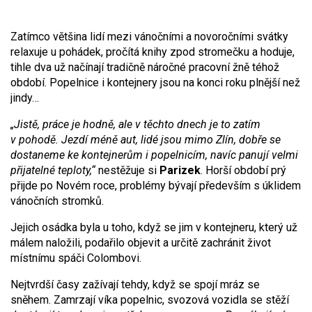
Zatímco většina lidí mezi vánočními a novoročními svátky
relaxuje u pohádek, pročítá knihy zpod stromečku a hoduje,
tihle dva už načínají tradičně náročné pracovní žně téhož
období. Popelnice i kontejnery jsou na konci roku plnější než
jindy…
„Jistě, práce je hodně, ale v těchto dnech je to zatím
v pohodě. Jezdí méně aut, lidé jsou mimo Zlín, dobře se
dostaneme ke kontejnerům i popelnicím, navíc panují velmi
přijatelné teploty,“
nestěžuje si
Parizek
. Horší období prý
přijde po Novém roce, problémy bývají především s úklidem
vánočních stromků.
Jejich osádka byla u toho, když se jim v kontejneru, který už
málem naložili, podařilo objevit a určitě zachránit život
místnímu spáči Colombovi.
Nejtvrdší časy zažívají tehdy, když se spojí mráz se
sněhem. Zamrzají víka popelnic, svozová vozidla se stěží