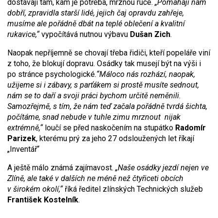
dostávají tam, kam je potřeba, mrznou ruce.
„Pomáhají nám
dobří, zpravidla starší lidé, jejich čaj opravdu zahřeje,
musíme ale pořádně dbát na teplé oblečení a kvalitní
rukavice,“
vypočítává nutnou výbavu
Dušan Zich
.
Naopak nepříjemně se chovají třeba řidiči, kteří popeláře viní
z toho, že blokují dopravu. Osádky tak musejí být na výši i
po stránce psychologické.
“Máloco nás rozhází, naopak,
užijeme si i zábavy, s parťákem si prostě musíte sednout,
nám se to daří a svoji práci bychom určitě neměnili.
Samozřejmě, s tím, že nám teď začala pořádně tvrdá šichta,
počítáme, snad nebude v tuhle zimu mrznout nijak
extrémně,“
loučí se před naskočením na stupátko
Radomír
Parizek
, kterému prý za jeho 27 odsloužených let říkají
„Inventář“
A ještě málo známá zajímavost.
„Naše osádky jezdí nejen ve
Zlíně, ale také v dalších ne méně než čtyřiceti obcích
v širokém okolí,“
říká ředitel zlínských Technických služeb
František Kostelník
.