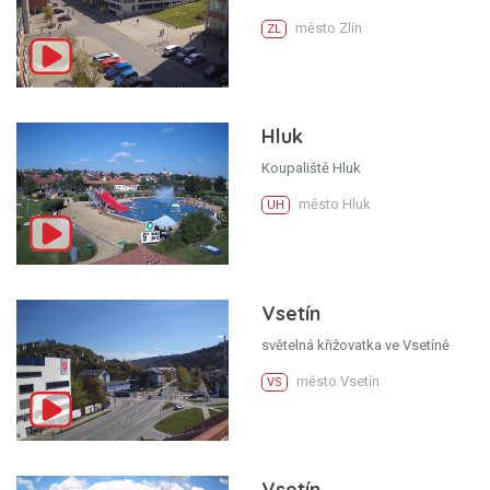
město Zlín
ZL
Hluk
Koupaliště Hluk
město Hluk
UH
Vsetín
světelná křižovatka ve Vsetíně
město Vsetín
VS
Vsetín