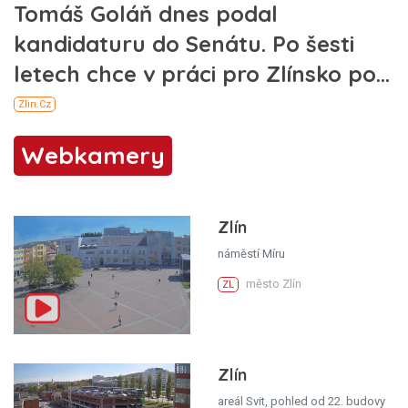
Webkamery
Zlín
náměstí Míru
město Zlín
ZL
Zlín
areál Svit, pohled od 22. budovy