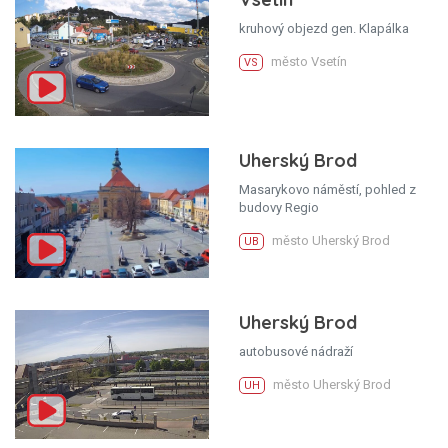
kruhový objezd gen. Klapálka
město Vsetín
VS
Uherský Brod
Masarykovo náměstí, pohled z
budovy Regio
město Uherský Brod
UB
Uherský Brod
autobusové nádraží
město Uherský Brod
UH