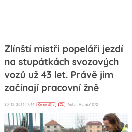
Zlínští mistři popeláři jezdí
na stupátkách svozových
vozů už 43 let. Právě jim
začínají pracovní žně
30. 12. 2011 | 7:44
Autor: Admin1072
Co se děje
ZL