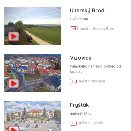
Uherský Brod
Hvězdárna
město Uherský Brod
UH
Vizovice
Palackého náměstí, pohled od
kostela
město Vizovice
ZL
Fryšták
náměstí Míru
město Fryšták
ZL