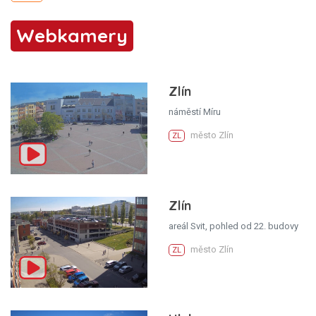
Webkamery
Zlín
náměstí Míru
město Zlín
ZL
Zlín
areál Svit, pohled od 22. budovy
město Zlín
ZL