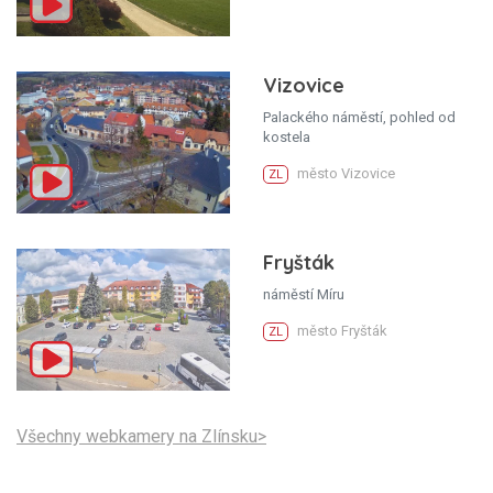
Vizovice
Palackého náměstí, pohled od
kostela
město Vizovice
ZL
Fryšták
náměstí Míru
město Fryšták
ZL
Všechny webkamery na Zlínsku>