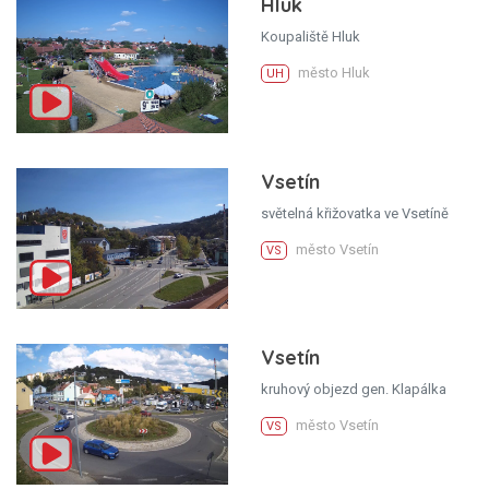
Hluk
Koupaliště Hluk
město Hluk
UH
Vsetín
světelná křižovatka ve Vsetíně
město Vsetín
VS
Vsetín
kruhový objezd gen. Klapálka
město Vsetín
VS