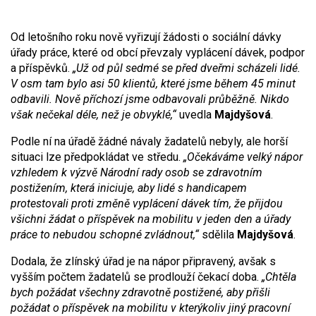
Od letošního roku nově vyřizují žádosti o sociální dávky
úřady práce, které od obcí převzaly vyplácení dávek, podpor
a příspěvků.
„Už od půl sedmé se před dveřmi scházeli lidé.
V osm tam bylo asi 50 klientů, které jsme během 45 minut
odbavili. Nově příchozí jsme odbavovali průběžně. Nikdo
však nečekal déle, než je obvyklé,“
uvedla
Majdyšová
.
Podle ní na úřadě žádné návaly žadatelů nebyly, ale horší
situaci lze předpokládat ve středu.
„Očekáváme velký nápor
vzhledem k výzvě Národní rady osob se zdravotním
postižením, která iniciuje, aby lidé s handicapem
protestovali proti změně vyplácení dávek tím, že přijdou
všichni žádat o příspěvek na mobilitu v jeden den a úřady
práce to nebudou schopné zvládnout,“
sdělila
Majdyšová
.
Dodala, že zlínský úřad je na nápor připravený, avšak s
vyšším počtem žadatelů se prodlouží čekací doba.
„Chtěla
bych požádat všechny zdravotně postižené, aby přišli
požádat o příspěvek na mobilitu v kterýkoliv jiný pracovní