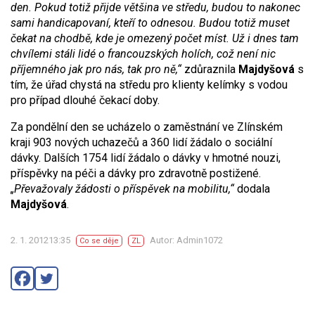
den. Pokud totiž přijde většina ve středu, budou to nakonec
sami handicapovaní, kteří to odnesou. Budou totiž muset
čekat na chodbě, kde je omezený počet míst. Už i dnes tam
chvílemi stáli lidé o francouzských holích, což není nic
příjemného jak pro nás, tak pro ně,“
zdůraznila
Majdyšová
s
tím, že úřad chystá na středu pro klienty kelímky s vodou
pro případ dlouhé čekací doby.
Za pondělní den se ucházelo o zaměstnání ve Zlínském
kraji 903 nových uchazečů a 360 lidí žádalo o sociální
dávky. Dalších 1754 lidí žádalo o dávky v hmotné nouzi,
příspěvky na péči a dávky pro zdravotně postižené.
„Převažovaly žádosti o příspěvek na mobilitu,“
dodala
Majdyšová
.
2. 1. 201213:35
Autor: Admin1072
Co se děje
ZL