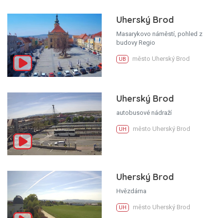
Uherský Brod
Masarykovo náměstí, pohled z
budovy Regio
město Uherský Brod
UB
Uherský Brod
autobusové nádraží
město Uherský Brod
UH
Uherský Brod
Hvězdárna
město Uherský Brod
UH