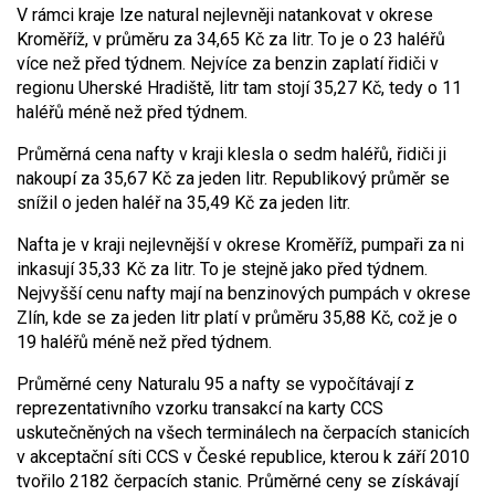
V rámci kraje lze natural nejlevněji natankovat v okrese
Kroměříž, v průměru za 34,65 Kč za litr. To je o 23 haléřů
více než před týdnem. Nejvíce za benzin zaplatí řidiči v
regionu Uherské Hradiště, litr tam stojí 35,27 Kč, tedy o 11
haléřů méně než před týdnem.
Průměrná cena nafty v kraji klesla o sedm haléřů, řidiči ji
nakoupí za 35,67 Kč za jeden litr. Republikový průměr se
snížil o jeden haléř na 35,49 Kč za jeden litr.
Nafta je v kraji nejlevnější v okrese Kroměříž, pumpaři za ni
inkasují 35,33 Kč za litr. To je stejně jako před týdnem.
Nejvyšší cenu nafty mají na benzinových pumpách v okrese
Zlín, kde se za jeden litr platí v průměru 35,88 Kč, což je o
19 haléřů méně než před týdnem.
Průměrné ceny Naturalu 95 a nafty se vypočítávají z
reprezentativního vzorku transakcí na karty CCS
uskutečněných na všech terminálech na čerpacích stanicích
v akceptační síti CCS v České republice, kterou k září 2010
tvořilo 2182 čerpacích stanic. Průměrné ceny se získávají