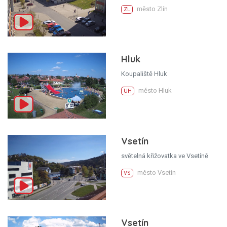
město Zlín
ZL
Hluk
Koupaliště Hluk
město Hluk
UH
Vsetín
světelná křižovatka ve Vsetíně
město Vsetín
VS
Vsetín