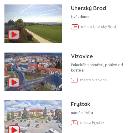
Uherský Brod
Hvězdárna
město Uherský Brod
UH
Vizovice
Palackého náměstí, pohled od
kostela
město Vizovice
ZL
Fryšták
náměstí Míru
město Fryšták
ZL