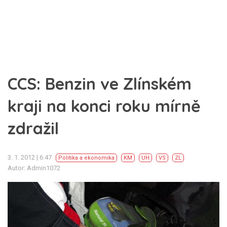
CCS: Benzin ve Zlínském
kraji na konci roku mírně
zdražil
3. 1. 2012 | 6:47
Politika a ekonomika
KM
UH
VS
ZL
Autor: Admin1072