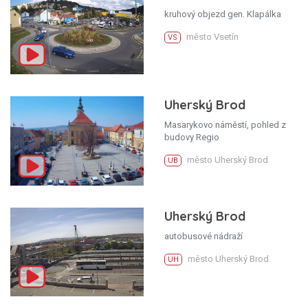
kruhový objezd gen. Klapálka
město Vsetín
VS
Uherský Brod
Masarykovo náměstí, pohled z
budovy Regio
město Uherský Brod
UB
Uherský Brod
autobusové nádraží
město Uherský Brod
UH