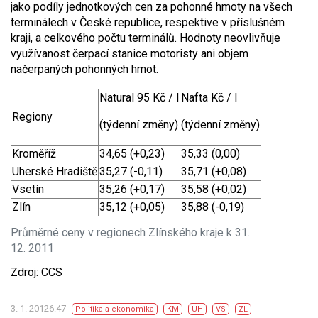
jako podíly jednotkových cen za pohonné hmoty na všech
terminálech v České republice, respektive v příslušném
kraji, a celkového počtu terminálů. Hodnoty neovlivňuje
využívanost čerpací stanice motoristy ani objem
načerpaných pohonných hmot.
Natural 95 Kč / l
Nafta Kč / l
Regiony
(týdenní změny)
(týdenní změny)
Kroměříž
34,65 (+0,23)
35,33 (0,00)
Uherské Hradiště
35,27 (-0,11)
35,71 (+0,08)
Vsetín
35,26 (+0,17)
35,58 (+0,02)
Zlín
35,12 (+0,05)
35,88 (-0,19)
Průměrné ceny v regionech Zlínského kraje k 31.
12. 2011
Zdroj: CCS
3. 1. 20126:47
Politika a ekonomika
KM
UH
VS
ZL