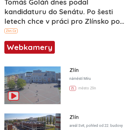
Webkamery
Zlín
náměstí Míru
město Zlín
ZL
Zlín
areál Svit, pohled od 22. budovy