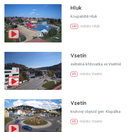
Hluk
Koupaliště Hluk
město Hluk
UH
Vsetín
světelná křižovatka ve Vsetíně
město Vsetín
VS
Vsetín
kruhový objezd gen. Klapálka
město Vsetín
VS