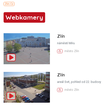
Webkamery
Zlín
náměstí Míru
město Zlín
ZL
Zlín
areál Svit, pohled od 22. budovy
město Zlín
ZL