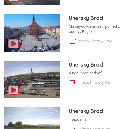
Uherský Brod
Masarykovo náměstí, pohled z
budovy Regio
město Uherský Brod
UB
Uherský Brod
autobusové nádraží
město Uherský Brod
UH
Uherský Brod
Hvězdárna
město Uherský Brod