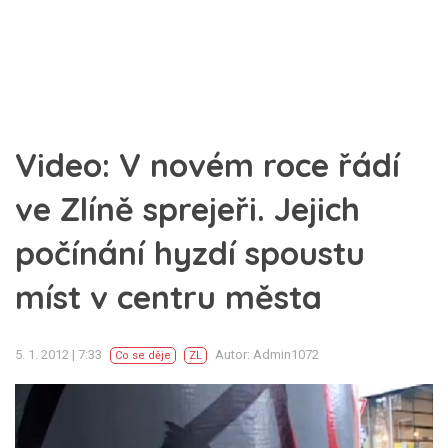
Video: V novém roce řádí
ve Zlíně sprejeři. Jejich
počínání hyzdí spoustu
míst v centru města
5. 1. 2012 | 7:33
Autor: Admin1072
Co se děje
ZL