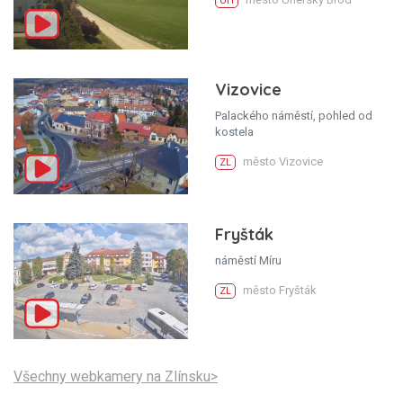
UH
Vizovice
Palackého náměstí, pohled od
kostela
město Vizovice
ZL
Fryšták
náměstí Míru
město Fryšták
ZL
Všechny webkamery na Zlínsku>