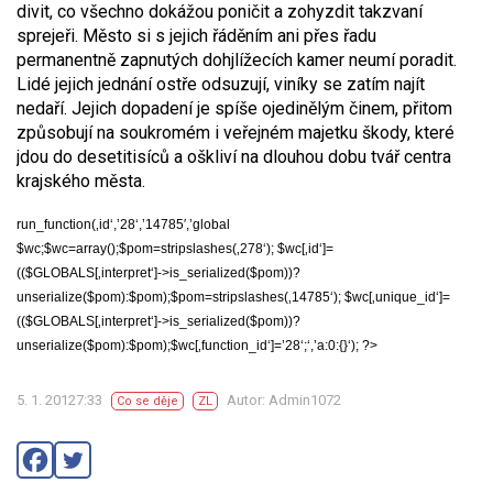
divit, co všechno dokážou poničit a zohyzdit takzvaní
sprejeři. Město si s jejich řáděním ani přes řadu
permanentně zapnutých dohjlížecích kamer neumí poradit.
Lidé jejich jednání ostře odsuzují, viníky se zatím najít
nedaří. Jejich dopadení je spíše ojedinělým činem, přitom
způsobují na soukromém i veřejném majetku škody, které
jdou do desetitisíců a oškliví na dlouhou dobu tvář centra
krajského města.
run_function(‚id‘,’28‘,’14785′,’global
$wc;$wc=array();$pom=stripslashes(‚278‘); $wc[‚id‘]=
(($GLOBALS[‚interpret‘]->is_serialized($pom))?
unserialize($pom):$pom);$pom=stripslashes(‚14785‘); $wc[‚unique_id‘]=
(($GLOBALS[‚interpret‘]->is_serialized($pom))?
unserialize($pom):$pom);$wc[‚function_id‘]=’28‘;‘,’a:0:{}‘); ?>
5. 1. 20127:33
Autor: Admin1072
Co se děje
ZL