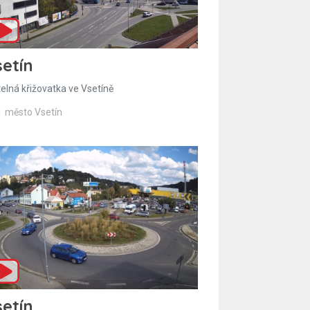
etín
telná křižovatka ve Vsetíně
město Vsetín
etín