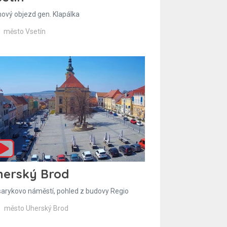
hový objezd gen. Klapálka
město Vsetín
herský Brod
arykovo náměstí, pohled z budovy Regio
město Uherský Brod