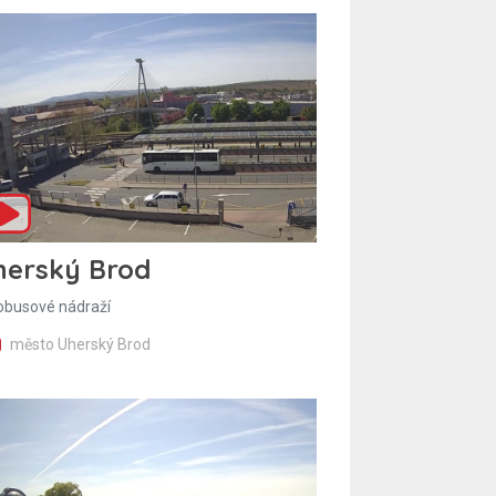
herský Brod
obusové nádraží
město Uherský Brod