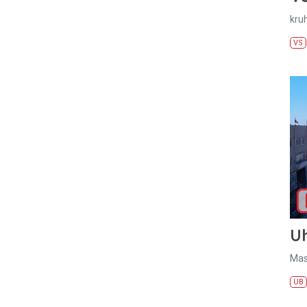
kru
VS
U
Mas
UB