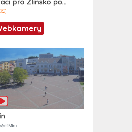
Webkamery
ín
ěstí Míru