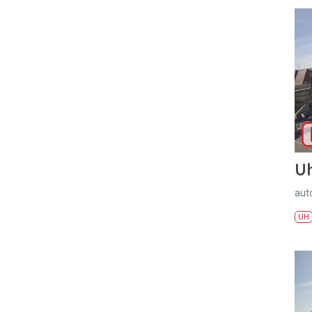
U
aut
UH