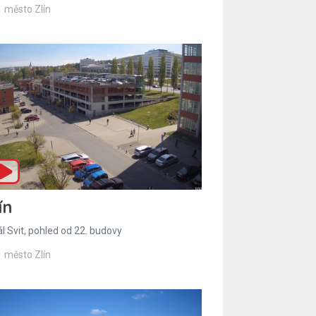
město Zlín
ín
l Svit, pohled od 22. budovy
město Zlín