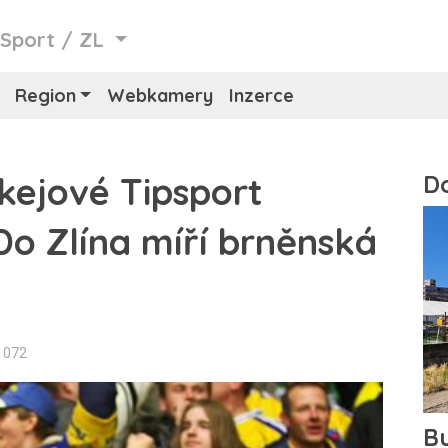
/
Sport
/
ZL
Region
Webkamery
Inzerce
okejové Tipsport
 Do Zlína míří brněnská
1072