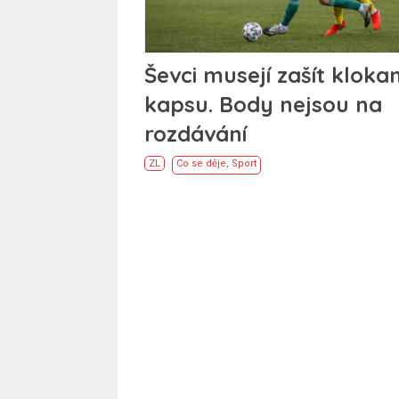
Ševci musejí zašít klokan
kapsu. Body nejsou na
rozdávání
ZL
Co se děje
,
Sport