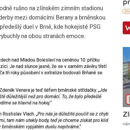
odně rušno na zlínském zimním stadionu
 derby mezi domácími Berany a brněnskou
ředešlý duel v Brně, kde hokejisté PSG
k vybuchly na obou stranách emoce.
zdech nad Mladou Boleslaví na ceněnou 10. příčku
pozici. Je nad slunce jasné, že se v samém závěru třetí
Za tři roky působení v extralize bodovali Brňané se
 Zdeněk Venera je teď šéfem brněnské střídačky. „
Jde
tě důležitější než pro domácí. To, že bylo předešlé
ředíme se hlavně na hokej
.“
Zl
 Rostislav Vlach. „
Pro nás je důležité poučit se z chyb
i, tam nám utekly body, teď je chceme získat pro klid
nám
 v brněnském vypjatém duelu nepitváme
.“