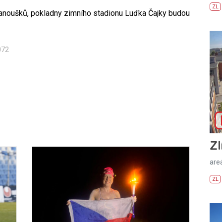
ZL
fanoušků, pokladny zimního stadionu Luďka Čajky budou
072
Zl
areá
ZL