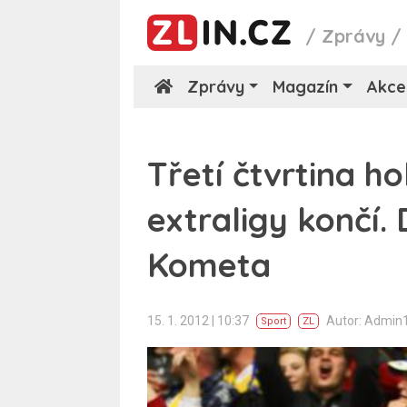
/
Zprávy
Zprávy
Magazín
Akce
Třetí čtvrtina h
extraligy končí.
Kometa
15. 1. 2012 | 10:37
Autor: Admin
Sport
ZL