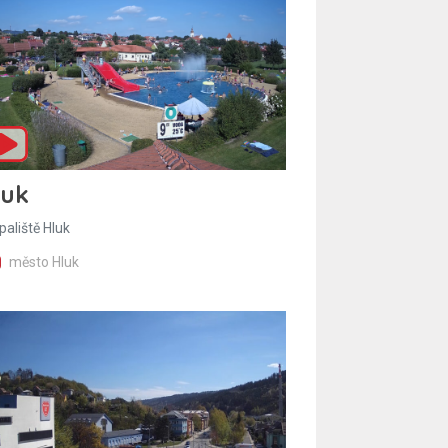
luk
paliště Hluk
město Hluk