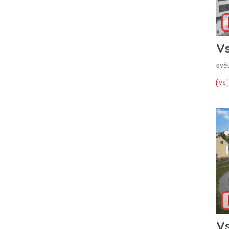
Vs
svě
VS
Vs