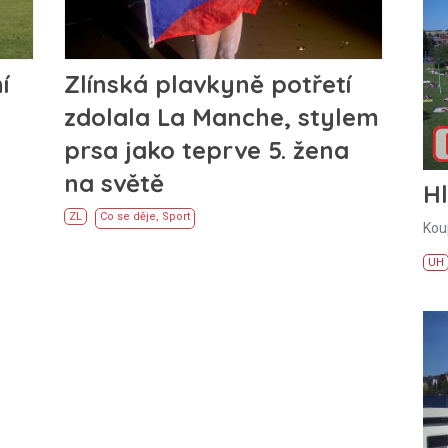
í
Zlínská plavkyně potřetí
zdolala La Manche, stylem
prsa jako teprve 5. žena
na světě
H
ZL
Co se děje
,
Sport
Kou
UH