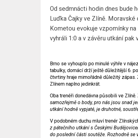
Od sedmnácti hodin dnes bude h
Luďka Čajky ve Zlíně. Moravské
Kometou evokuje vzpomínky na p
vyhráli 1:0 a v závěru utkání pa
Brno se vyhouplo po minulé výhře v náje
tabulky, domácí drží ještě důležitější 6. 
čtvrtiny hraje mimořádně důležitý zápas. 
Zlínem naplno jedinkrát.
Oba trenéři donedávna působili ve Zlíně.
samozřejmě o body, pro nás jsou snad ješ
utkání hodně vypjaté, je druhotné, soust
V podobném duchu mluví trenér Zlínských
z pátečního utkání s Českými Budějovicem
do poslední části soutěže. Rozhodně se