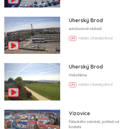
Uherský Brod
autobusové nádraží
město Uherský Brod
UH
Uherský Brod
Hvězdárna
město Uherský Brod
UH
Vizovice
Palackého náměstí, pohled od
kostela