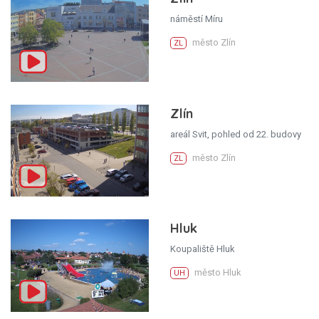
náměstí Míru
město Zlín
ZL
Zlín
areál Svit, pohled od 22. budovy
město Zlín
ZL
Hluk
Koupaliště Hluk
město Hluk
UH