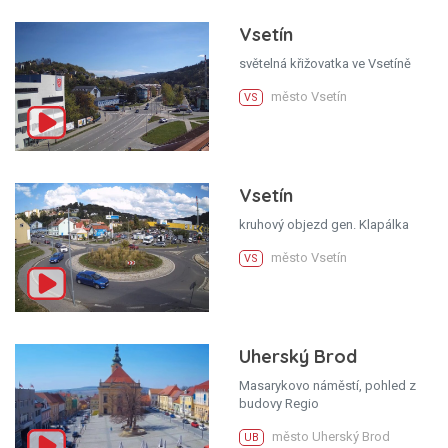
Vsetín
světelná křižovatka ve Vsetíně
město Vsetín
VS
Vsetín
kruhový objezd gen. Klapálka
město Vsetín
VS
Uherský Brod
Masarykovo náměstí, pohled z
budovy Regio
město Uherský Brod
UB