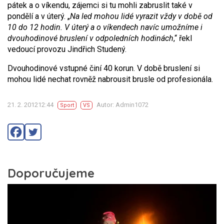
pátek a o víkendu, zájemci si tu mohli zabruslit také v
pondělí a v úterý. „
Na led mohou lidé vyrazit vždy v době od
10 do 12 hodin. V úterý a o víkendech navíc umožníme i
dvouhodinové bruslení v odpoledních hodinách
,“ řekl
vedoucí provozu Jindřich Studený.
Dvouhodinové vstupné činí 40 korun. V době bruslení si
mohou lidé nechat rovněž nabrousit brusle od profesionála.
21. 2. 201212:44
Autor: Admin1072
Sport
VS