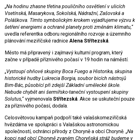
„
Na hodinu zhasne třetina pouličního osvětlení v ulicích
Vsetínská, Masarykova, Sokolská, Nádražní, Zašovská a
Poláškova. Tímto symbolickým krokem vyjadřujeme výzvu k
šetření energiemi a ochraně planety proti změnám klimatu,
“
uvedla referentka odboru regionálního rozvoje a územního
plánování meziříčské radnice
Alena Střítezská
.
Město má připravený i zajímavý kulturní program, který
začne v případě příznivého počasí v 19 hodin na náměstí.
„
Vystoupí ohňové skupiny Boca Fuego a Historika, skupina
historické hudby Lukrecia Borgia, soubor bicích nástrojů
Bim-Bác, působící při zdejší Základní umělecké škole.
Nebude chybět ani šermířsko-taneční vystoupení skupiny
Solutus,
“ vyjmenovala
Střítezská
. Akce se uskuteční pouze
za příznivého počasí, dodala.
Celosvětovou kampaň podpoří také valašskomeziříčská
hvězdárna ve spolupráci s Valašskou astronomickou
společností, ochránci přírody z Choryně a obcí Choryně. „
Na
kopci nad obcí Choryně zvaném Choryňská stráž budeme v