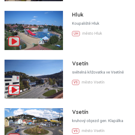
Hluk
Koupaliště Hluk
město Hluk
UH
Vsetín
světelná křižovatka ve Vsetíně
město Vsetín
VS
Vsetín
kruhový objezd gen. Klapálka
město Vsetín
VS