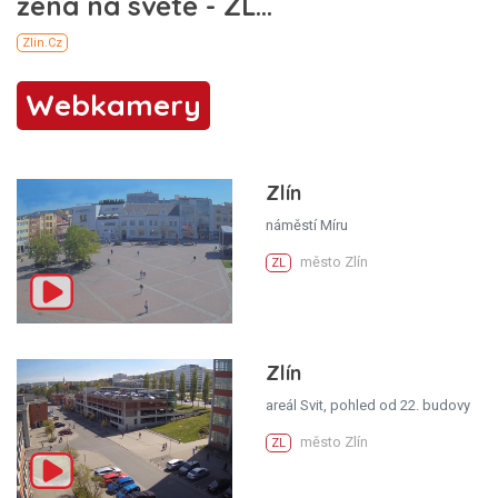
Webkamery
Zlín
náměstí Míru
město Zlín
ZL
Zlín
areál Svit, pohled od 22. budovy
město Zlín
ZL