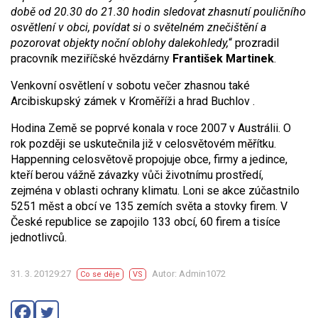
době od 20.30 do 21.30 hodin sledovat zhasnutí pouličního
osvětlení v obci, povídat si o světelném znečištění a
pozorovat objekty noční oblohy dalekohledy,
“ prozradil
pracovník meziříčské hvězdárny
František Martinek
.
Venkovní osvětlení v sobotu večer zhasnou také
Arcibiskupský zámek v Kroměříži a hrad Buchlov .
Hodina Země se poprvé konala v roce 2007 v Austrálii. O
rok později se uskutečnila již v celosvětovém měřítku.
Happenning celosvětově propojuje obce, firmy a jedince,
kteří berou vážně závazky vůči životnímu prostředí,
zejména v oblasti ochrany klimatu. Loni se akce zúčastnilo
5251 měst a obcí ve 135 zemích světa a stovky firem. V
České republice se zapojilo 133 obcí, 60 firem a tisíce
jednotlivců.
31. 3. 20129:27
Autor: Admin1072
Co se děje
VS