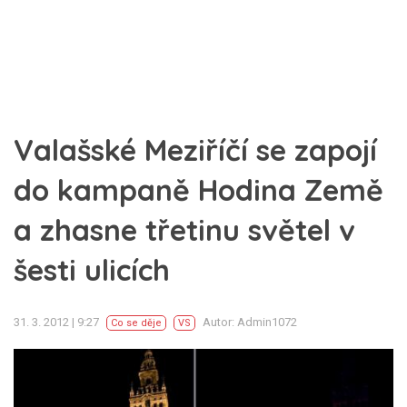
Valašské Meziříčí se zapojí
do kampaně Hodina Země
a zhasne třetinu světel v
šesti ulicích
31. 3. 2012 | 9:27
Autor: Admin1072
Co se děje
VS