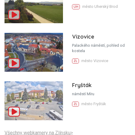
město Uherský Brod
UH
Vizovice
Palackého náměstí, pohled od
kostela
město Vizovice
ZL
Fryšták
náměstí Míru
město Fryšták
ZL
Všechny webkamery na Zlínsku>