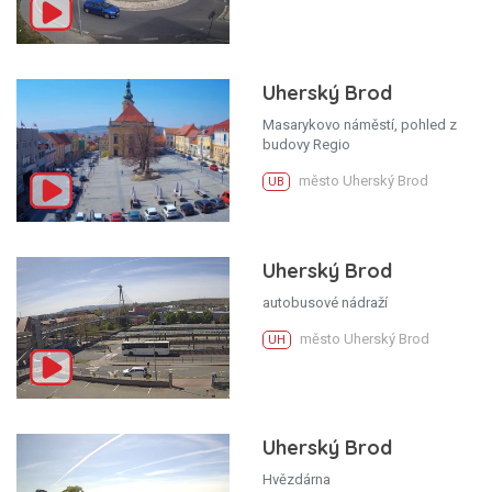
Uherský Brod
Masarykovo náměstí, pohled z
budovy Regio
město Uherský Brod
UB
Uherský Brod
autobusové nádraží
město Uherský Brod
UH
Uherský Brod
Hvězdárna