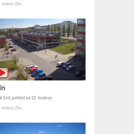
město Zlín
ín
l Svit, pohled od 22. budovy
město Zlín