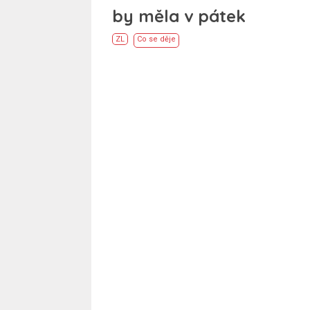
by měla v pátek
ZL
Co se děje