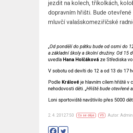
jezdit na kolech, tříkolkách, ko
dopravním hřišti. Bude otevřené
mluvčí valašskomeziříčské radn
„
Od pondělí do pátku bude od osmi do 12
a základní školy a školní družiny. Od 15 
uvedla
Hana Holčáková
ze Střediska vo
V sobotu od devíti do 12 a od 13 do 17 ho
Podle
Králové
je hlavním cílem hřiště v
nehodovosti děti. „
Hřiště bude otevřené a
Loni sportoviště navštívilo přes 5000 dětí
2. 4. 20127:50
Autor: Admi
Co se děje
VS