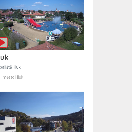
luk
paliště Hluk
město Hluk