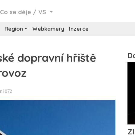
/
Co se děje
/
VS
Region
Webkamery
Inzerce
ké dopravní hřiště
provoz
in1072