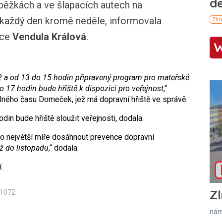
loběžkách a ve šlapacích autech na
 každý den kromě neděle, informovala
ice
Vendula Králová
.
 a od 13 do 15 hodin připravený program pro mateřské
do 17 hodin bude hřiště k dispozici pro veřejnost
,“
lného času Domeček, jež má dopravní hřiště ve správě.
din bude hřiště sloužit veřejnosti, dodala.
 co největší míře dosáhnout prevence dopravní
ž do listopadu
,“ dodala.
.
Zl
n1072
nám