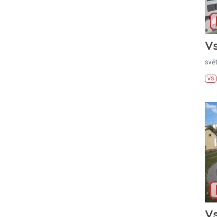
Vs
svě
VS
Vs