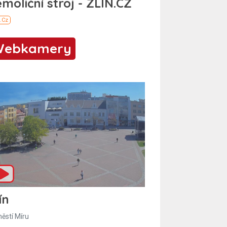
Webkamery
ín
ěstí Míru