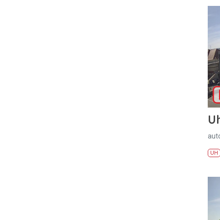
U
aut
UH