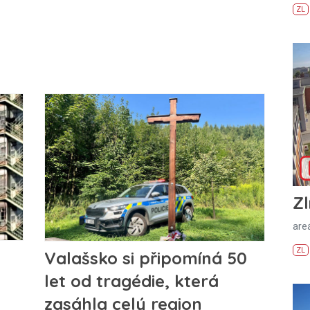
ZL
Zl
areá
ZL
Valašsko si připomíná 50
let od tragédie, která
zasáhla celý region