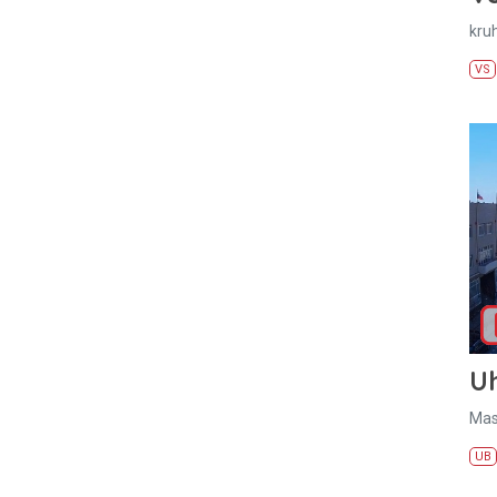
kru
VS
U
Mas
UB