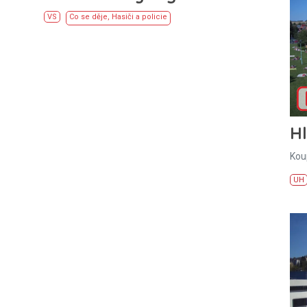
VS
Co se děje
,
Hasiči a policie
H
Kou
UH