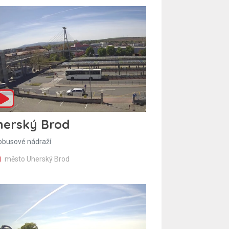
herský Brod
obusové nádraží
město Uherský Brod