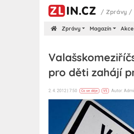
/
Zprávy
Zprávy
Magazín
Akce
Valašskomeziříčs
pro děti zahájí 
2. 4. 2012 | 7:50
Autor: Adm
Co se děje
VS