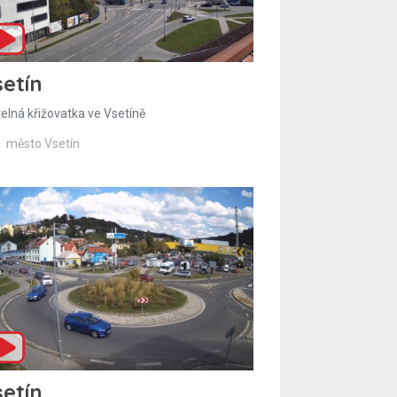
etín
telná křižovatka ve Vsetíně
město Vsetín
etín