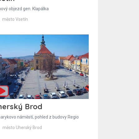
hový objezd gen. Klapálka
město Vsetín
herský Brod
arykovo náměstí, pohled z budovy Regio
město Uherský Brod