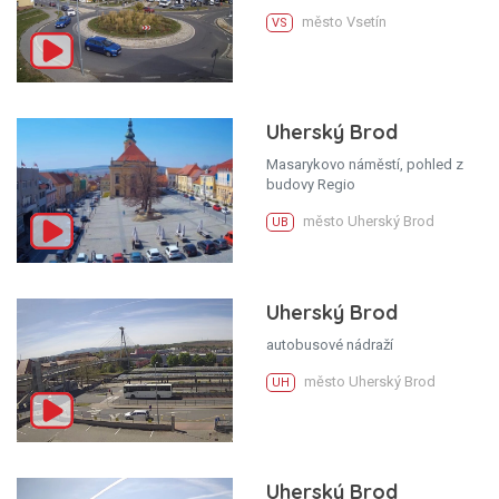
město Vsetín
VS
Uherský Brod
Masarykovo náměstí, pohled z
budovy Regio
město Uherský Brod
UB
Uherský Brod
autobusové nádraží
město Uherský Brod
UH
Uherský Brod