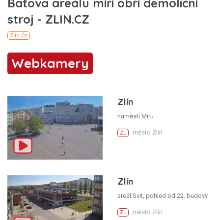
Webkamery
Zlín
náměstí Míru
město Zlín
ZL
Zlín
areál Svit, pohled od 22. budovy
město Zlín
ZL