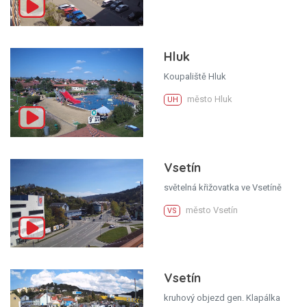
Hluk
Koupaliště Hluk
město Hluk
UH
Vsetín
světelná křižovatka ve Vsetíně
město Vsetín
VS
Vsetín
kruhový objezd gen. Klapálka