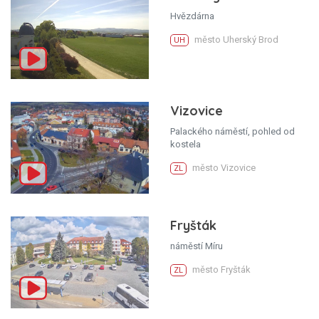
Hvězdárna
město Uherský Brod
UH
Vizovice
Palackého náměstí, pohled od
kostela
město Vizovice
ZL
Fryšták
náměstí Míru
město Fryšták
ZL