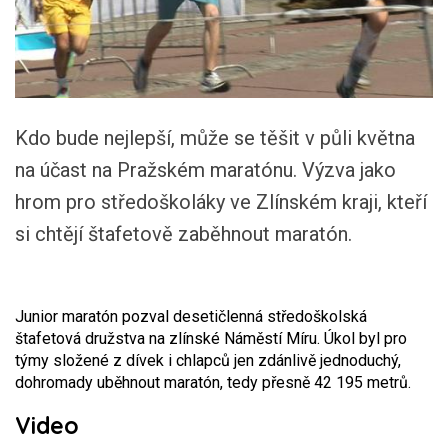
Kdo bude nejlepší, může se těšit v půli května
na účast na Pražském maratónu. Výzva jako
hrom pro středoškoláky ve Zlínském kraji, kteří
si chtějí štafetově zaběhnout maratón.
Junior maratón pozval desetičlenná středoškolská
štafetová družstva na zlínské Náměstí Míru. Úkol byl pro
týmy složené z dívek i chlapců jen zdánlivě jednoduchý,
dohromady uběhnout maratón, tedy přesně 42 195 metrů.
Video