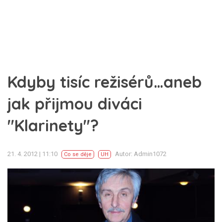
Kdyby tisíc režisérů…aneb
jak přijmou diváci
"Klarinety"?
21. 4. 2012 | 11:10
Autor: Admin1072
Co se děje
UH