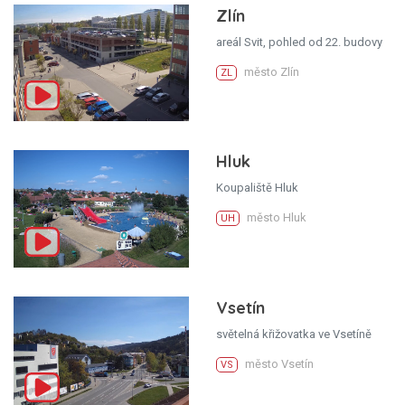
Zlín
areál Svit, pohled od 22. budovy
město Zlín
ZL
Hluk
Koupaliště Hluk
město Hluk
UH
Vsetín
světelná křižovatka ve Vsetíně
město Vsetín
VS