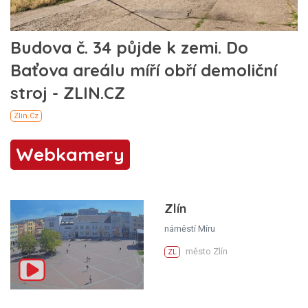
Webkamery
Zlín
náměstí Míru
město Zlín
ZL