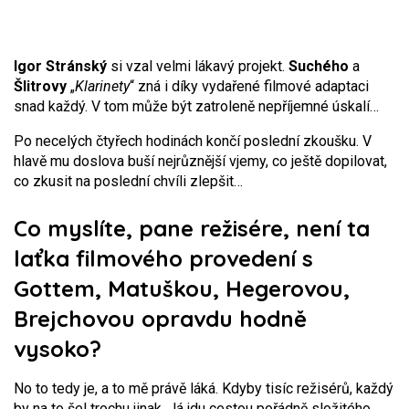
Igor Stránský
si vzal velmi lákavý projekt.
Suchého
a
Šlitrovy
„
Klarinety
“ zná i díky vydařené filmové adaptaci
snad každý. V tom může být zatroleně nepříjemné úskalí…
Po necelých čtyřech hodinách končí poslední zkoušku. V
hlavě mu doslova buší nejrůznější vjemy, co ještě dopilovat,
co zkusit na poslední chvíli zlepšit…
Co myslíte, pane režisére, není ta
laťka filmového provedení s
Gottem, Matuškou, Hegerovou,
Brejchovou opravdu hodně
vysoko?
No to tedy je, a to mě právě láká. Kdyby tisíc režisérů, každý
by na to šel trochu jinak. Já jdu cestou pořádně složitého