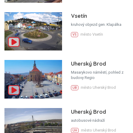
Vsetín
kruhový objezd gen. Klapálka
město Vsetín
VS
Uherský Brod
Masarykovo náměstí, pohled z
budovy Regio
město Uherský Brod
UB
Uherský Brod
autobusové nádraží
město Uherský Brod
UH