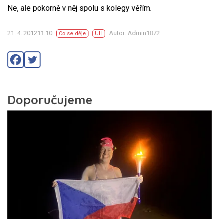
Ne, ale pokorně v něj spolu s kolegy věřím.
21. 4. 201211:10
Autor: Admin1072
Co se děje
UH