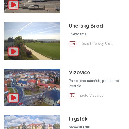
Uherský Brod
Hvězdárna
město Uherský Brod
UH
Vizovice
Palackého náměstí, pohled od
kostela
město Vizovice
ZL
Fryšták
náměstí Míru