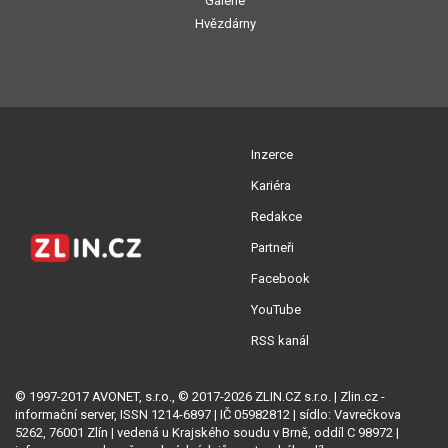
Galerie
Hvězdárny
Inzerce
Kariéra
Redakce
Partneři
Facebook
YouTube
RSS kanál
© 1997-2017 AVONET, s.r.o., © 2017-2026 ZLIN.CZ s.r.o. | Zlin.cz -
informační server, ISSN 1214-6897 | IČ 05982812 | sídlo: Vavrečkova
5262, 76001 Zlín | vedená u Krajského soudu v Brně, oddíl C 98972 |