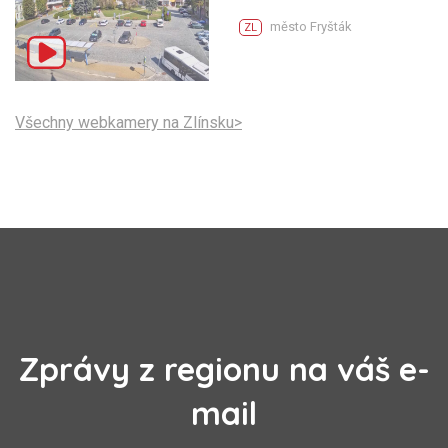
město Fryšták
ZL
Všechny webkamery na Zlínsku>
Zprávy z regionu na váš e-
mail