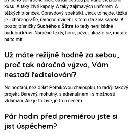
kusu. A taky živé kapely. A taky zajímavých uniforem. A
těžkých písniček. Opravdový spektákl. Jinak to nejde, těžká
je i choreografie, náročné svícení, k tomu ta živá kapela. A
pozor, písničky
Suchého
a
Šlitra
to tedy není žádné
hudební křoví. Náročné texty, herci, pěvci, ukažte se, musíte
na to mít.
Už máte režijně hodně za sebou,
proč tak náročná výzva, Vám
nestačí ředitelování?
Ne nestačí, než dělat Perníkovou chaloupku, to raději takový
projekt. Barevný, mohutný, s adrenalinem i s možností
zklamání. Ale je to živé, je to o něčem.
Pár hodin před premiérou jste si
jist úspěchem?