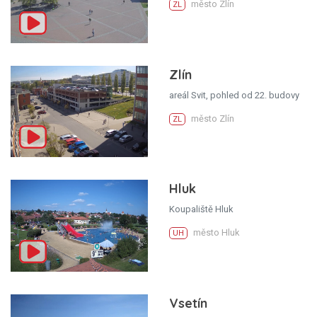
město Zlín
ZL
Zlín
areál Svit, pohled od 22. budovy
město Zlín
ZL
Hluk
Koupaliště Hluk
město Hluk
UH
Vsetín