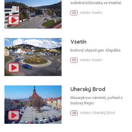
světelná křižovatka ve Vsetíně
město Vsetín
VS
Vsetín
kruhový objezd gen. Klapálka
město Vsetín
VS
Uherský Brod
Masarykovo náměstí, pohled z
budovy Regio
město Uherský Brod
UB