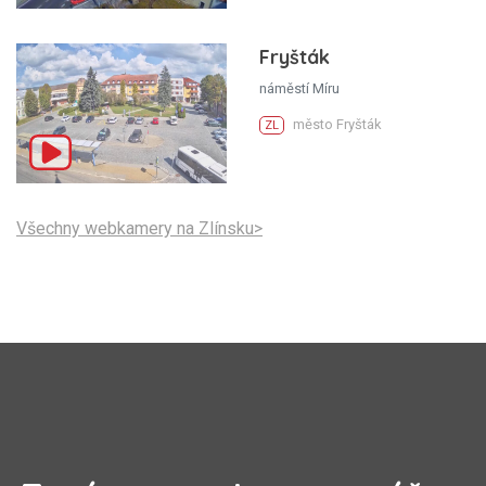
Fryšták
náměstí Míru
město Fryšták
ZL
Všechny webkamery na Zlínsku>