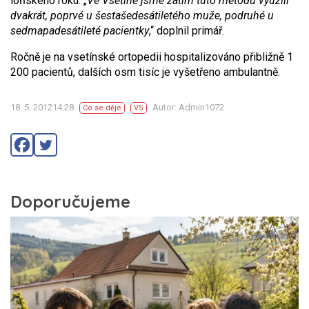
loňského roku. „
Ve Vsetíně jsme zatím tuto metodu využili
dvakrát, poprvé u šestašedesátiletého muže, podruhé u
sedmapadesátileté pacientky
,“ doplnil primář.
Ročně je na vsetínské ortopedii hospitalizováno přibližně 1
200 pacientů, dalších osm tisíc je vyšetřeno ambulantně.
18. 5. 201214:28
Autor: Admin1072
Co se děje
VS