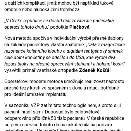
a dalších komplikací, jimiž mohou být například tuková
embolie nebo hluboká žilní trombóza.
„
V České republice se dosud realizovala asi padesátka
operací tohoto druhu
,“ podotkla
Plačková
.
Nová metoda spočívá v individuální výrobě přesné šablony
na základě pacientovy vlastní anatomie. „
Data z magnetické
rezonance kolenního kloubu a digitální rentgenový snímek
celé dolní končetiny se odešlou do USA, kde vyrobí dva
řezací bloky na přesné opracování stehenní a holenní kosti
,“
vysvětlil primář vsetínské ortopedie
Zdeněk Košťál
.
Operatérovi moderní metoda umožňuje realizovat naprosto
přesné řezy kostí ve správném sklonu a rotaci, potřebné
pro ideální umístění implantátu.
V sazebníku VZP zatím tato technologie není, a proto si ji
pacienti hradí sami. Doposud bylo celosvětově
odoperováno přibližně 50 tisíc pacientů. V České republice
se první operace tohoto druhu uskutečnila na podzim