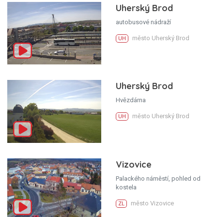
Uherský Brod
autobusové nádraží
město Uherský Brod
UH
Uherský Brod
Hvězdárna
město Uherský Brod
UH
Vizovice
Palackého náměstí, pohled od
kostela
město Vizovice
ZL