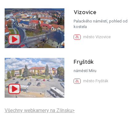
Vizovice
Palackého náměstí, pohled od
kostela
město Vizovice
ZL
Fryšták
náměstí Míru
město Fryšták
ZL
Všechny webkamery na Zlínsku>