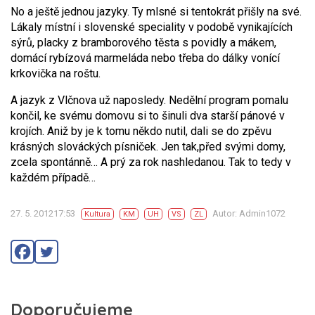
No a ještě jednou jazyky. Ty mlsné si tentokrát přišly na své.
Lákaly místní i slovenské speciality v podobě vynikajících
sýrů, placky z bramborového těsta s povidly a mákem,
domácí rybízová marmeláda nebo třeba do dálky vonící
krkovička na roštu.
A jazyk z Vlčnova už naposledy. Nedělní program pomalu
končil, ke svému domovu si to šinuli dva starší pánové v
krojích. Aniž by je k tomu někdo nutil, dali se do zpěvu
krásných slováckých písniček. Jen tak,před svými domy,
zcela spontánně… A prý za rok nashledanou. Tak to tedy v
každém případě…
27. 5. 201217:53
Autor: Admin1072
Kultura
KM
UH
VS
ZL