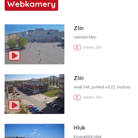
Webkamery
Zlín
náměstí Míru
město Zlín
ZL
Zlín
areál Svit, pohled od 22. budovy
město Zlín
ZL
Hluk
Koupaliště Hluk