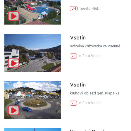
město Hluk
UH
Vsetín
světelná křižovatka ve Vsetíně
město Vsetín
VS
Vsetín
kruhový objezd gen. Klapálka
město Vsetín
VS