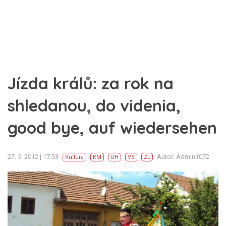
Jízda králů: za rok na
shledanou, do videnia,
good bye, auf wiedersehen
27. 5. 2012 | 17:53
Autor: Admin1072
Kultura
KM
UH
VS
ZL