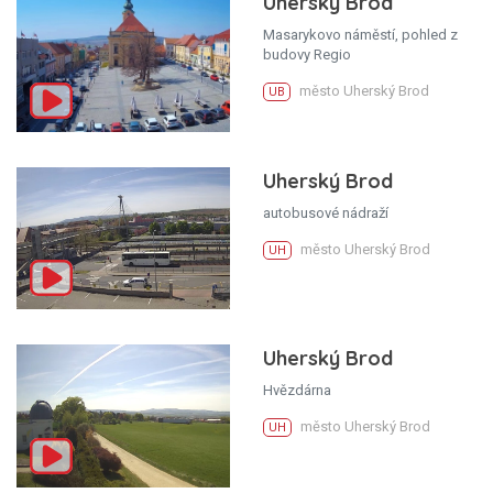
Uherský Brod
Masarykovo náměstí, pohled z
budovy Regio
město Uherský Brod
UB
Uherský Brod
autobusové nádraží
město Uherský Brod
UH
Uherský Brod
Hvězdárna
město Uherský Brod
UH