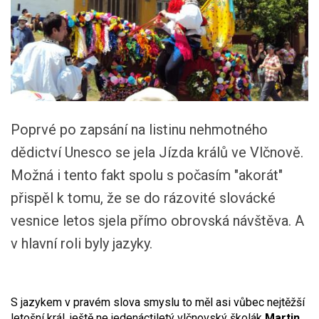
Poprvé po zapsání na listinu nehmotného
dědictví Unesco se jela Jízda králů ve Vlčnově.
Možná i tento fakt spolu s počasím "akorát"
přispěl k tomu, že se do rázovité slovácké
vesnice letos sjela přímo obrovská návštěva. A
v hlavní roli byly jazyky.
S jazykem v pravém slova smyslu to měl asi vůbec nejtěžší
letošní král, ještě ne jedenáctiletý vlčnovský školák
Martin