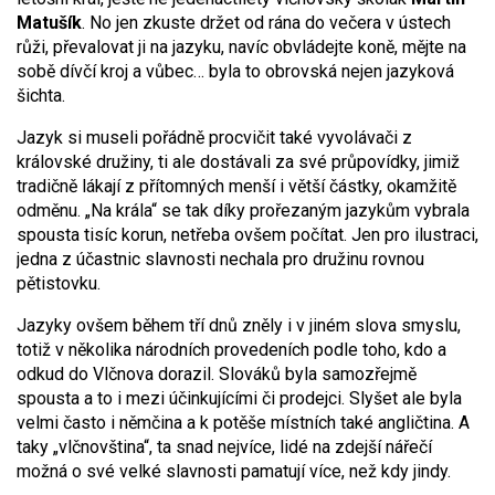
Matušík
. No jen zkuste držet od rána do večera v ústech
růži, převalovat ji na jazyku, navíc obvládejte koně, mějte na
sobě dívčí kroj a vůbec… byla to obrovská nejen jazyková
šichta.
Jazyk si museli pořádně procvičit také vyvolávači z
královské družiny, ti ale dostávali za své průpovídky, jimiž
tradičně lákají z přítomných menší i větší částky, okamžitě
odměnu. „Na krála“ se tak díky prořezaným jazykům vybrala
spousta tisíc korun, netřeba ovšem počítat. Jen pro ilustraci,
jedna z účastnic slavnosti nechala pro družinu rovnou
pětistovku.
Jazyky ovšem během tří dnů zněly i v jiném slova smyslu,
totiž v několika národních provedeních podle toho, kdo a
odkud do Vlčnova dorazil. Slováků byla samozřejmě
spousta a to i mezi účinkujícími či prodejci. Slyšet ale byla
velmi často i němčina a k potěše místních také angličtina. A
taky „vlčnovština“, ta snad nejvíce, lidé na zdejší nářečí
možná o své velké slavnosti pamatují více, než kdy jindy.