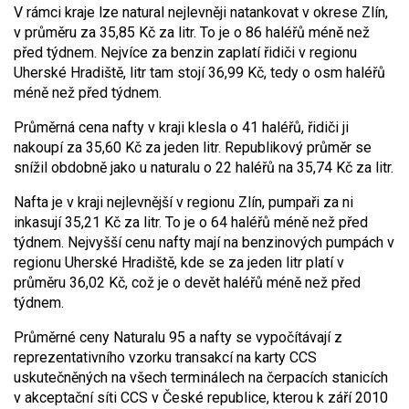
V rámci kraje lze natural nejlevněji natankovat v okrese Zlín,
v průměru za 35,85 Kč za litr. To je o 86 haléřů méně než
před týdnem. Nejvíce za benzin zaplatí řidiči v regionu
Uherské Hradiště, litr tam stojí 36,99 Kč, tedy o osm haléřů
méně než před týdnem.
Průměrná cena nafty v kraji klesla o 41 haléřů, řidiči ji
nakoupí za 35,60 Kč za jeden litr. Republikový průměr se
snížil obdobně jako u naturalu o 22 haléřů na 35,74 Kč za litr.
Nafta je v kraji nejlevnější v regionu Zlín, pumpaři za ni
inkasují 35,21 Kč za litr. To je o 64 haléřů méně než před
týdnem. Nejvyšší cenu nafty mají na benzinových pumpách v
regionu Uherské Hradiště, kde se za jeden litr platí v
průměru 36,02 Kč, což je o devět haléřů méně než před
týdnem.
Průměrné ceny Naturalu 95 a nafty se vypočítávají z
reprezentativního vzorku transakcí na karty CCS
uskutečněných na všech terminálech na čerpacích stanicích
v akceptační síti CCS v České republice, kterou k září 2010