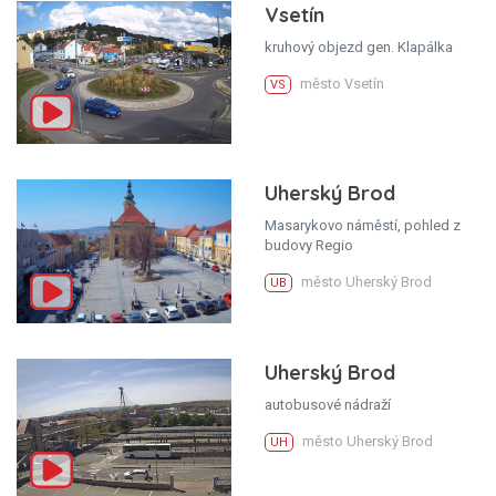
Vsetín
kruhový objezd gen. Klapálka
město Vsetín
VS
Uherský Brod
Masarykovo náměstí, pohled z
budovy Regio
město Uherský Brod
UB
Uherský Brod
autobusové nádraží
město Uherský Brod
UH