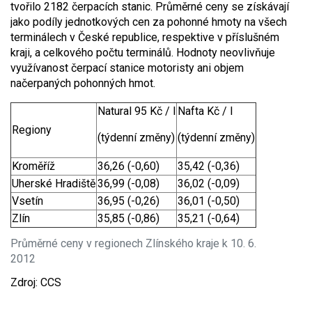
tvořilo 2182 čerpacích stanic. Průměrné ceny se získávají
jako podíly jednotkových cen za pohonné hmoty na všech
terminálech v České republice, respektive v příslušném
kraji, a celkového počtu terminálů. Hodnoty neovlivňuje
využívanost čerpací stanice motoristy ani objem
načerpaných pohonných hmot.
Natural 95 Kč / l
Nafta Kč / l
Regiony
(týdenní změny)
(týdenní změny)
Kroměříž
36,26 (-0,60)
35,42 (-0,36)
Uherské Hradiště
36,99 (-0,08)
36,02 (-0,09)
Vsetín
36,95 (-0,26)
36,01 (-0,50)
Zlín
35,85 (-0,86)
35,21 (-0,64)
Průměrné ceny v regionech Zlínského kraje k 10. 6.
2012
Zdroj: CCS