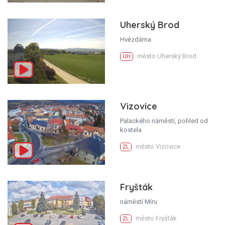
Uherský Brod
Hvězdárna
město Uherský Brod
UH
Vizovice
Palackého náměstí, pohled od
kostela
město Vizovice
ZL
Fryšták
náměstí Míru
město Fryšták
ZL