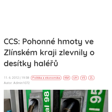
CCS: Pohonné hmoty ve
Zlínském kraji zlevnily o
desítky haléřů
11. 6. 2012 | 19:58
Politika a ekonomika
KM
UH
VS
ZL
Autor: Admin1072