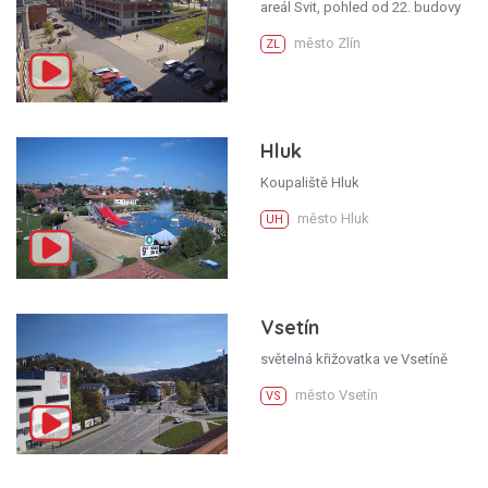
areál Svit, pohled od 22. budovy
město Zlín
ZL
Hluk
Koupaliště Hluk
město Hluk
UH
Vsetín
světelná křižovatka ve Vsetíně
město Vsetín
VS