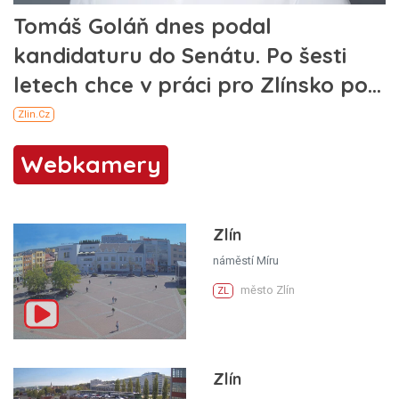
Webkamery
Zlín
náměstí Míru
město Zlín
ZL
Zlín