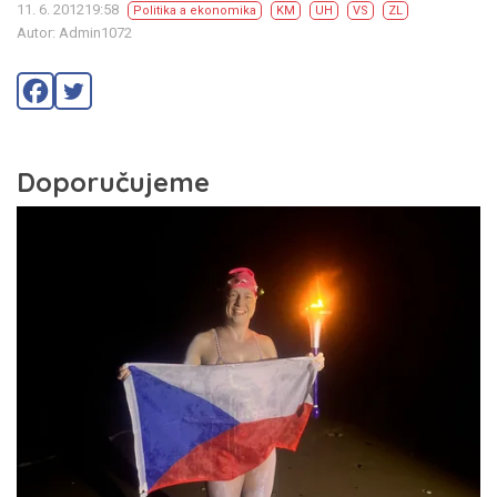
11. 6. 201219:58
Politika a ekonomika
KM
UH
VS
ZL
Autor: Admin1072