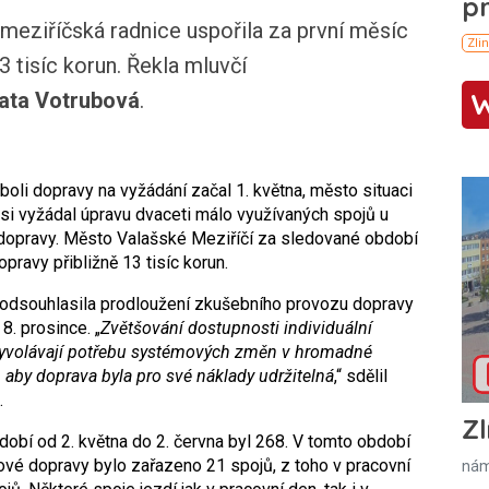
ziříčská radnice uspořila za první měsíc
 tisíc korun. Řekla mluvčí
ata Votrubová
.
oli dopravy na vyžádání začal 1. května, město situaci
si vyžádal úpravu dvaceti málo využívaných spojů u
 dopravy. Město Valašské Meziříčí za sledované období
ravy přibližně 13 tisíc korun.
odsouhlasila prodloužení zkušebního provozu dopravy
8. prosince. „
Zvětšování dostupnosti individuální
vyvolávají potřebu systémových změn v hromadné
aby doprava byla pro své náklady udržitelná
,“ sdělil
.
Zl
obí od 2. května do 2. června byl 268. V tomto období
kové dopravy bylo zařazeno 21 spojů, z toho v pracovní
nám