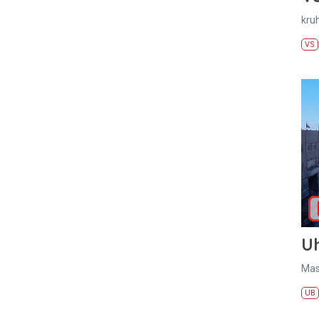
kru
VS
U
Mas
UB