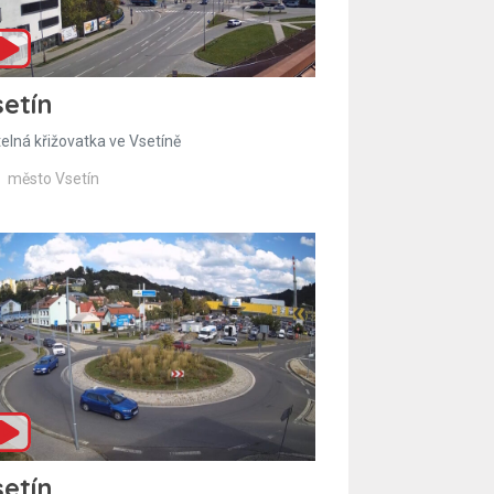
etín
telná křižovatka ve Vsetíně
město Vsetín
etín