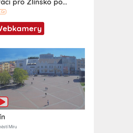
Webkamery
ín
ěstí Míru