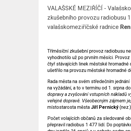
VALAŠSKÉ MEZIŘÍČÍ - Valašskome
zkušebního provozu radiobusu 13
valašskomeziříčské radnice
Ren
Tříměsíční zkušební provoz radiobusu neb
vyhodnotilo už po prvním měsíci. Provoz 
čtyř stávajících linek městské hromadné
ušetřilo na provozu městské hromadné dop
Rada města na svém středečním jednání 
na vyžádání, a to v termínu od 1. srpna do 
dopravy a zvyšování vstupních nákladů 
veřejné dopravě. Všeobecným zájmem je, 
místostarosta města
Jiří Pernický
(nez.)
Počet volajících občanů za sledované obd
přepravil radiobus 1 477 lidí. Do poptáv