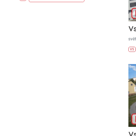
Vs
svě
VS
Vs