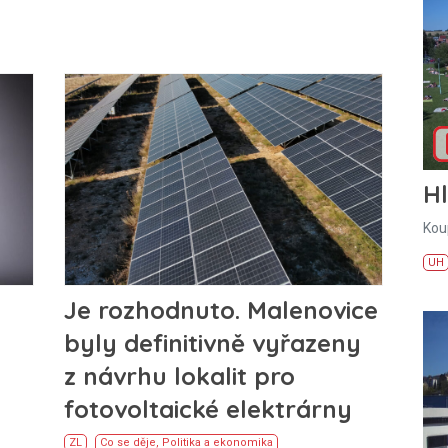
H
Kou
UH
Je rozhodnuto. Malenovice
byly definitivně vyřazeny
z návrhu lokalit pro
fotovoltaické elektrárny
ZL
Co se děje
,
Politika a ekonomika