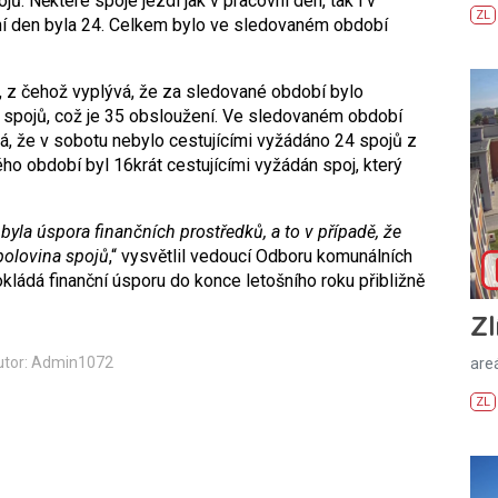
ů. Některé spoje jezdí jak v pracovní den, tak i v
ZL
ní den byla 24. Celkem bylo ve sledovaném období
, z čehož vyplývá, že za sledované období bylo
 spojů, což je 35 obsloužení. Ve sledovaném období
á, že v sobotu nebylo cestujícími vyžádáno 24 spojů z
o období byl 16krát cestujícími vyžádán spoj, který
la úspora finančních prostředků, a to v případě, že
polovina spojů
,“ vysvětlil vedoucí Odboru komunálních
ládá finanční úsporu do konce letošního roku přibližně
Zl
utor: Admin1072
areá
ZL