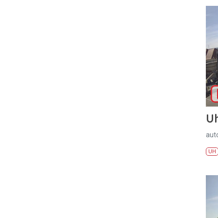
U
aut
UH