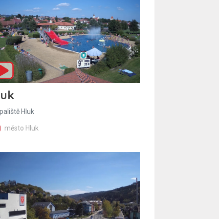
luk
paliště Hluk
město Hluk