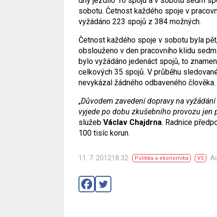
dny jezdilo 16 spojů a v sobotu sedm spoj
sobotu. Četnost každého spoje v pracov
vyžádáno 223 spojů z 384 možných.
Četnost každého spoje v sobotu byla pět
obslouženo v den pracovního klidu sedm
bylo vyžádáno jedenáct spojů, to znamen
celkových 35 spojů. V průběhu sledovanéh
nevykázal žádného odbaveného člověka.
„
Důvodem zavedení dopravy na vyžádání by
vyjede po dobu zkušebního provozu jen 
služeb
Václav Chajdrna
.
Radnice předpok
100 tisíc korun.
11. 7. 201218:32
A
Politika a ekonomika
VS