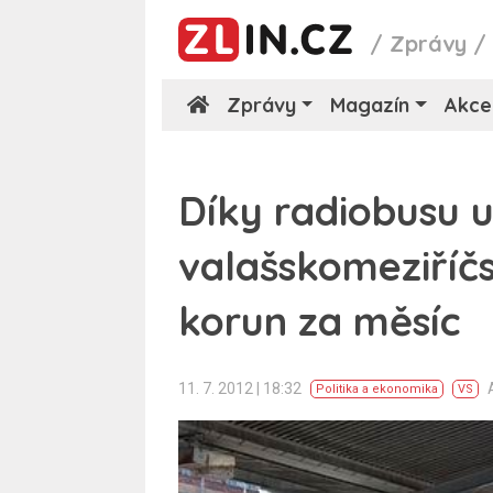
/
Zprávy
Zprávy
Magazín
Akce
Díky radiobusu u
valašskomeziříčs
korun za měsíc
11. 7. 2012 | 18:32
Politika a ekonomika
VS