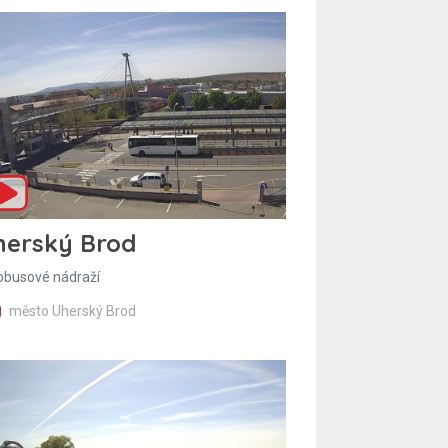
herský Brod
obusové nádraží
město Uherský Brod