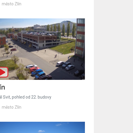
město Zlín
ín
l Svit, pohled od 22. budovy
město Zlín