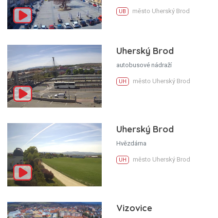
město Uherský Brod
UB
Uherský Brod
autobusové nádraží
město Uherský Brod
UH
Uherský Brod
Hvězdárna
město Uherský Brod
UH
Vizovice