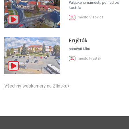
Palackého náměstí, pohled od
kostela
město Vizovice
ZL
Fryšták
náměstí Míru
město Fryšták
ZL
Všechny webkamery na Zlínsku>