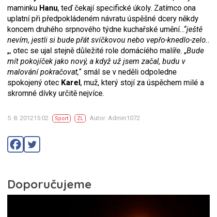
maminku
Hanu
, teď čekají specifické úkoly. Zatímco ona
uplatní při předpokládeném návratu úspěšné dcery někdy
koncem druhého srpnového týdne kuchařské umění…“
ještě
nevím, jestli si bude přát svíčkovou nebo vepřo-knedlo-zelo..
„, otec se ujal stejně důležité role domácíého malíře. „
Bude
mít pokojíček jako nový, a když už jsem začal, budu v
malování pokračovat,
“ smál se v neděli odpoledne
spokojený otec
Karel
, muž, který stojí za úspěchem milé a
skromné dívky určitě nejvíce.
5. 8. 201215:02
Autor: Admin1072
Sport
ZL