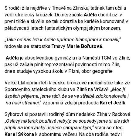
S rodiči žila nejdříve v Trnavě na Zlínsku, tatínek tam učil a
vedl střelecký kroužek. Do něj začala
Adéla
chodit už v
první třídě a skvěle se tak odrazila ke kariéře korunované v
pětadvaceti letech fantastickým olympijským bronzem.
„
Také od nás letí k Adéle upřímné blahopřání k medaili,
“
radovala se starostka Trnavy
Marie Bořutová
.
Adéla
je absolventkou gymnázia na Náměstí TGM ve Zlíně,
pak už začala plnit reprezentančí povinnosti mimo Zlín,
dnes studuje vysokou školu v Plzni, obor geografie.
Velké blahopřání letí k české bronzové medailistce také ze
Sportovního střeleckého klubu ve Zlíně na Vršavě. „
Moc jí
úspěch přejeme, jsme rádi, že se ve střelbě zdokonalovala i
na naší střelnici,
“ vzpomíná zdejší předseda
Karel Ježík
.
Sýkorovi si postavili rodinný dům nedaleko Zlína v Rackové.
„
Oslavy nikterak bouřlivé nebyly, se sousedy jsme si ale rádi
připili na londýnský úspěch šampaňským,
“ vrací se otec
Karel Sýkora
k sobotnímu večeru. Na oba rodiče, tedy i