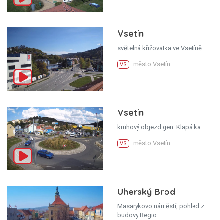
Vsetín
světelná křižovatka ve Vsetíně
město Vsetín
VS
Vsetín
kruhový objezd gen. Klapálka
město Vsetín
VS
Uherský Brod
Masarykovo náměstí, pohled z
budovy Regio