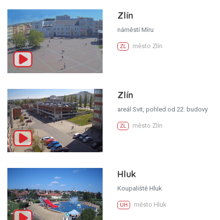
Zlín
náměstí Míru
město Zlín
ZL
Zlín
areál Svit, pohled od 22. budovy
město Zlín
ZL
Hluk
Koupaliště Hluk
město Hluk
UH