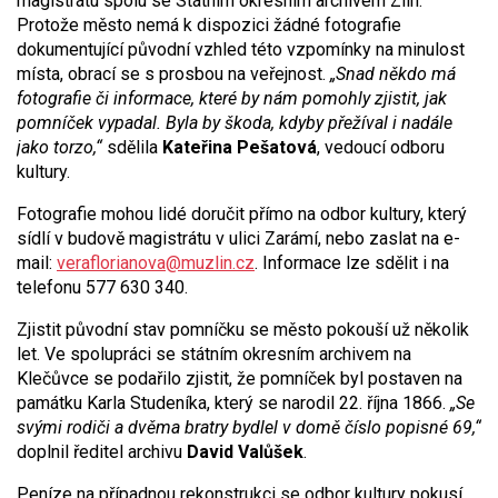
magistrátu spolu se Státním okresním archivem Zlín.
Protože město nemá k dispozici žádné fotografie
dokumentující původní vzhled této vzpomínky na minulost
místa, obrací se s prosbou na veřejnost.
„Snad někdo má
fotografie či informace, které by nám pomohly zjistit, jak
pomníček vypadal. Byla by škoda, kdyby přežíval i nadále
jako torzo,“
sdělila
Kateřina Pešatová
, vedoucí odboru
kultury.
Fotografie mohou lidé doručit přímo na odbor kultury, který
sídlí v budově magistrátu v ulici Zarámí, nebo zaslat na e-
mail:
veraflorianova@muzlin.cz
. Informace lze sdělit i na
telefonu 577 630 340.
Zjistit původní stav pomníčku se město pokouší už několik
let. Ve spolupráci se státním okresním archivem na
Klečůvce se podařilo zjistit, že pomníček byl postaven na
památku Karla Studeníka, který se narodil 22. října 1866.
„Se
svými rodiči a dvěma bratry bydlel v domě číslo popisné 69,“
doplnil ředitel archivu
David Valůšek
.
Peníze na případnou rekonstrukci se odbor kultury pokusí