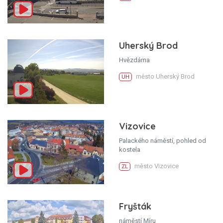
Uherský Brod
Hvězdárna
město Uherský Brod
UH
Vizovice
Palackého náměstí, pohled od
kostela
město Vizovice
ZL
Fryšták
náměstí Míru