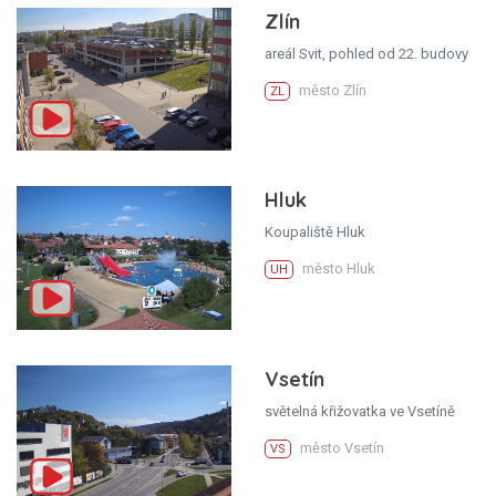
Zlín
areál Svit, pohled od 22. budovy
město Zlín
ZL
Hluk
Koupaliště Hluk
město Hluk
UH
Vsetín
světelná křižovatka ve Vsetíně
město Vsetín
VS