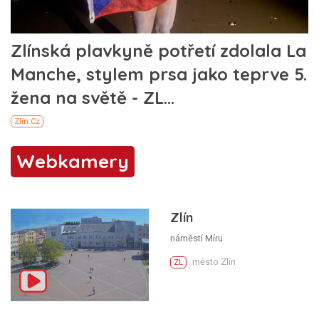
Webkamery
Zlín
náměstí Míru
město Zlín
ZL