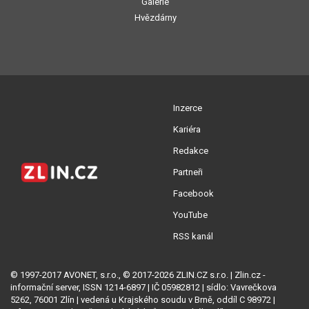
Galerie
Hvězdárny
Inzerce
Kariéra
Redakce
Partneři
Facebook
YouTube
RSS kanál
© 1997-2017 AVONET, s.r.o., © 2017-2026 ZLIN.CZ s.r.o. | Zlin.cz -
informační server, ISSN 1214-6897 | IČ 05982812 | sídlo: Vavrečkova
5262, 76001 Zlín | vedená u Krajského soudu v Brně, oddíl C 98972 |