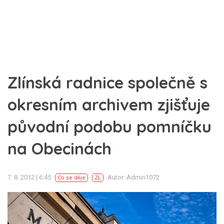
Zlínská radnice společně s
okresním archivem zjišťuje
původní podobu pomníčku
na Obecinách
7. 8. 2012 | 6:45
Autor: Admin1072
Co se děje
ZL