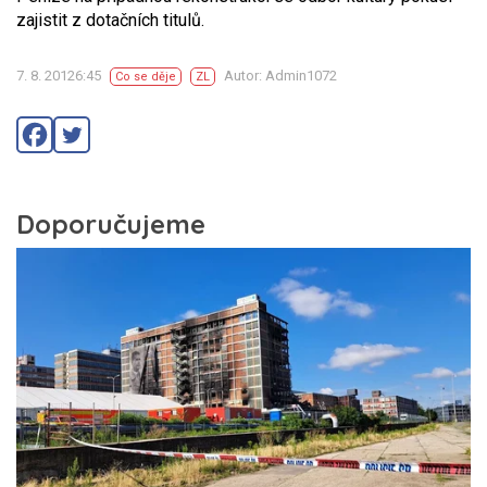
zajistit z dotačních titulů.
7. 8. 20126:45
Autor: Admin1072
Co se děje
ZL