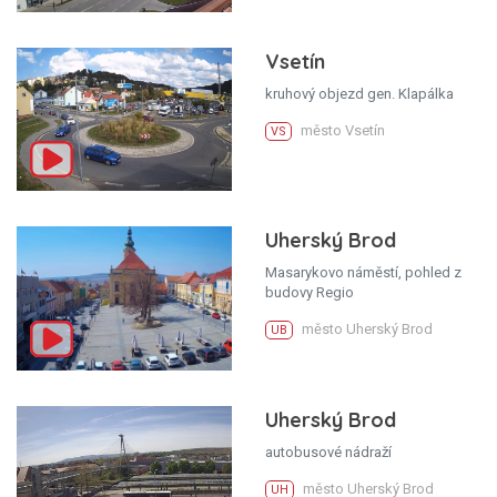
Vsetín
kruhový objezd gen. Klapálka
město Vsetín
VS
Uherský Brod
Masarykovo náměstí, pohled z
budovy Regio
město Uherský Brod
UB
Uherský Brod
autobusové nádraží
město Uherský Brod
UH