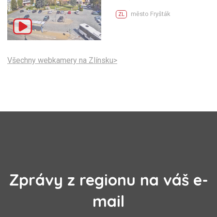
město Fryšták
ZL
Všechny webkamery na Zlínsku>
Zprávy z regionu na váš e-
mail