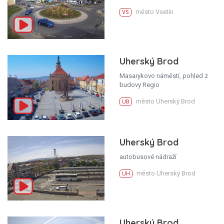
město Vsetín
VS
Uherský Brod
Masarykovo náměstí, pohled z
budovy Regio
město Uherský Brod
UB
Uherský Brod
autobusové nádraží
město Uherský Brod
UH
Uherský Brod