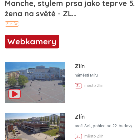
Webkamery
Zlín
náměstí Míru
město Zlín
ZL
Zlín
areál Svit, pohled od 22. budovy
město Zlín
ZL