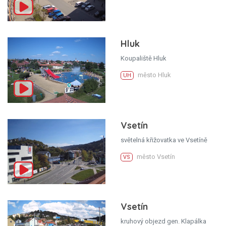
Hluk
Koupaliště Hluk
město Hluk
UH
Vsetín
světelná křižovatka ve Vsetíně
město Vsetín
VS
Vsetín
kruhový objezd gen. Klapálka