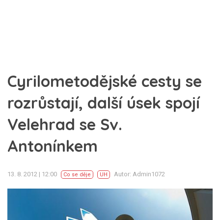
Cyrilometodějské cesty se
rozrůstají, další úsek spojí
Velehrad se Sv.
Antonínkem
13. 8. 2012 | 12:00
Autor: Admin1072
Co se děje
UH