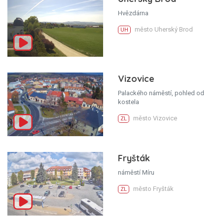
Hvězdárna
město Uherský Brod
UH
Vizovice
Palackého náměstí, pohled od
kostela
město Vizovice
ZL
Fryšták
náměstí Míru
město Fryšták
ZL