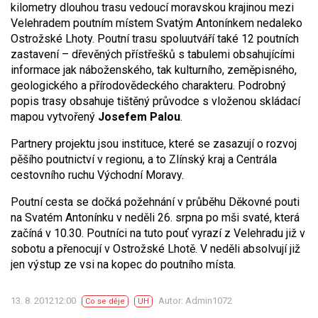
kilometry dlouhou trasu vedoucí moravskou krajinou mezi
Velehradem poutním místem Svatým Antonínkem nedaleko
Ostrožské Lhoty. Poutní trasu spoluutváří také 12 poutních
zastavení – dřevěných přístřešků s tabulemi obsahujícími
informace jak náboženského, tak kulturního, zeměpisného,
geologického a přírodovědeckého charakteru. Podrobný
popis trasy obsahuje tištěný průvodce s vloženou skládací
mapou vytvořený
Josefem Palou
.
Partnery projektu jsou instituce, které se zasazují o rozvoj
pěšího poutnictví v regionu, a to Zlínský kraj a Centrála
cestovního ruchu Východní Moravy.
Poutní cesta se dočká požehnání v průběhu Děkovné pouti
na Svatém Antonínku v neděli 26. srpna po mši svaté, která
začíná v 10.30. Poutníci na tuto pouť vyrazí z Velehradu již v
sobotu a přenocují v Ostrožské Lhotě. V neděli absolvují již
jen výstup ze vsi na kopec do poutního místa.
13. 8. 201212:00
Autor: Admin1072
Co se děje
UH