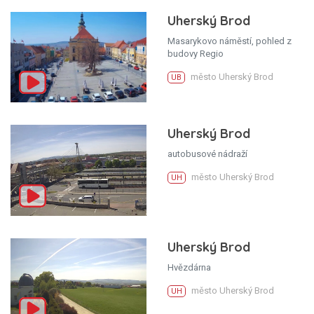
Uherský Brod
Masarykovo náměstí, pohled z
budovy Regio
město Uherský Brod
UB
Uherský Brod
autobusové nádraží
město Uherský Brod
UH
Uherský Brod
Hvězdárna
město Uherský Brod
UH