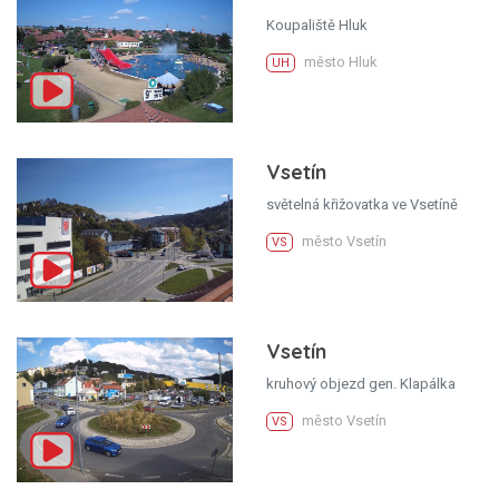
Koupaliště Hluk
město Hluk
UH
Vsetín
světelná křižovatka ve Vsetíně
město Vsetín
VS
Vsetín
kruhový objezd gen. Klapálka
město Vsetín
VS