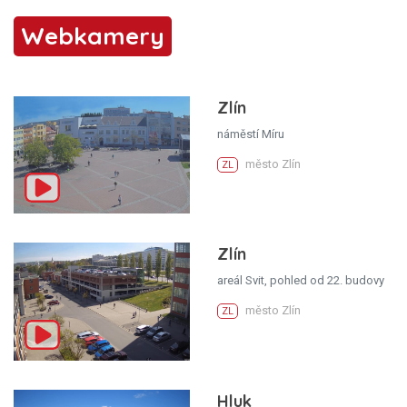
Webkamery
Zlín
náměstí Míru
město Zlín
ZL
Zlín
areál Svit, pohled od 22. budovy
město Zlín
ZL
Hluk