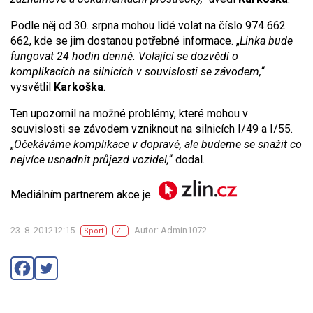
Podle něj od 30. srpna mohou lidé volat na číslo 974 662
662, kde se jim dostanou potřebné informace. „
Linka bude
fungovat 24 hodin denně. Volající se dozvědí o
komplikacích na silnicích v souvislosti se závodem,
“
vysvětlil
Karkoška
.
Ten upozornil na možné problémy, které mohou v
souvislosti se závodem vzniknout na silnicích I/49 a I/55.
„
Očekáváme komplikace v dopravě, ale budeme se snažit co
nejvíce usnadnit průjezd vozidel,
“ dodal.
Mediálním partnerem akce je
23. 8. 201212:15
Autor: Admin1072
Sport
ZL