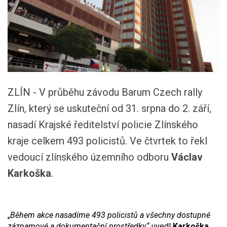
ZLÍN - V průběhu závodu Barum Czech rally
Zlín, který se uskuteční od 31. srpna do 2. září,
nasadí Krajské ředitelství policie Zlínského
kraje celkem 493 policistů. Ve čtvrtek to řekl
vedoucí zlínského územního odboru
Václav
Karkoška
.
„
Během akce nasadíme 493 policistů a všechny dostupné
záznamové a dokumentační prostředky,
“ uvedl
Karkoška
.