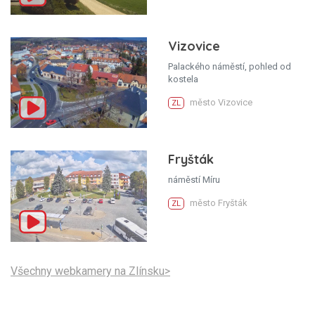
Vizovice
Palackého náměstí, pohled od
kostela
město Vizovice
ZL
Fryšták
náměstí Míru
město Fryšták
ZL
Všechny webkamery na Zlínsku>