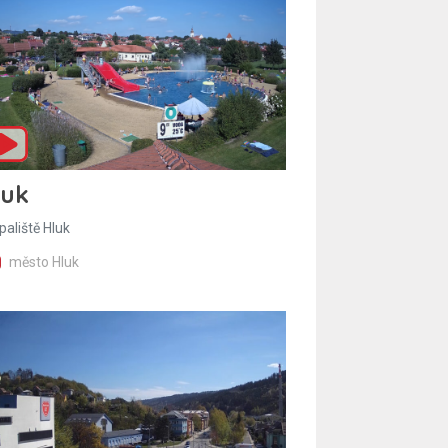
luk
paliště Hluk
město Hluk