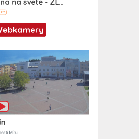
Webkamery
ín
ěstí Míru