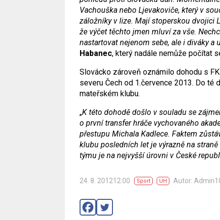
Vachouška nebo Ljevakoviče, který v souč
záložníky v lize. Mají stoperskou dvojic
že výčet těchto jmen mluví za vše. Nech
nastartovat nejenom sebe, ale i diváky a
Habanec
, který nadále nemůže počítat 
Slovácko zároveň oznámilo dohodu s FK
severu Čech od 1.července 2013. Do té 
mateřském klubu.
„
K této dohodě došlo v souladu se zájmem 
o první transfer hráče vychovaného akad
přestupu Michala Kadlece. Faktem zůstáv
klubu posledních let je výrazně na stra
týmu je na nejvyšší úrovni v České republ
24. 8. 201212:00
Autor: Admin1
Sport
UH