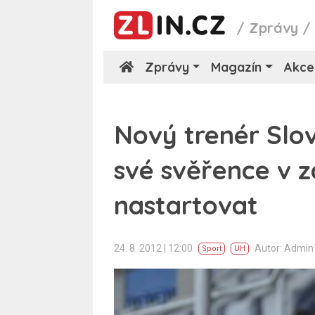
/
Zprávy
Zprávy
Magazín
Akce
Nový trenér Slo
své svěřence v z
nastartovat
24. 8. 2012 | 12:00
Autor: Admi
Sport
UH