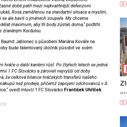
ZL
asné době patří mezi nejkvalitnější defenzivní
i Lukáš, Rosa zaměřenou na standartní situace a myslím,
ci se ale bavit o jménech soupeře. My chceme
 udělat maximum, aby tři body zůstali doma,
“ podtrhl
se zraněným Kordulou.
 Baumit Jablonec o působení Mariána Kováře na
doby bude talentovaný útočník působit ve svém
hráče o další kariérní růst. Po čtyřech letech se jedná
emií 1.FC Slovácko a zároveň nejvyšší od doby
á, že celková bilance hráčských transferů našeho
Zl
ně nákupů než prodeje, přičemž zapojení odchovanců v A
ice,
“ uvedl mluvčí 1.FC Slovácko
František Uhříček
.
areá
ZL
072