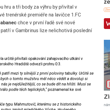
u a tři body za výhru by přivítal v
vé trenérské premiéře na lavičce 1.FC
abanec
chce v první řadě své nové
 patří v Gambrinus lize nelichotivá poslední
 určitě přivítali opakování zahajovacího utkání v
erského Hradiště odvezli prohru 0:3.
patří mezi ty silnější z první poloviny tabulky. Určitě se
bych o tomto mužstvu měl něco vědět a dovoluji si
nás je nejdůležitější, co se bude dít na hřišti. Musí se
hrálo podle těch teplických,
“ poznamenal ke své
Zl
če typu Mahmutovič, kterému se z historického
nám
ě nutno zmínit mladičkého Vůcha, zkušeného