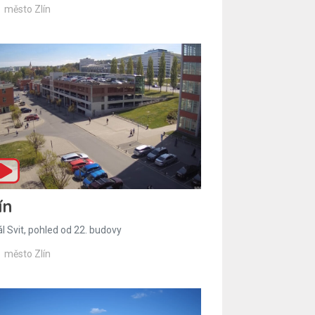
město Zlín
ín
l Svit, pohled od 22. budovy
město Zlín