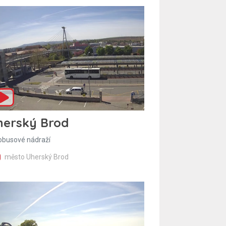
herský Brod
obusové nádraží
město Uherský Brod