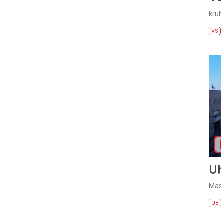
kru
VS
U
Mas
UB