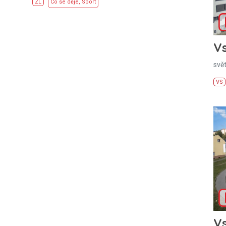
ZL
Co se děje
,
Sport
Vs
svě
VS
Vs