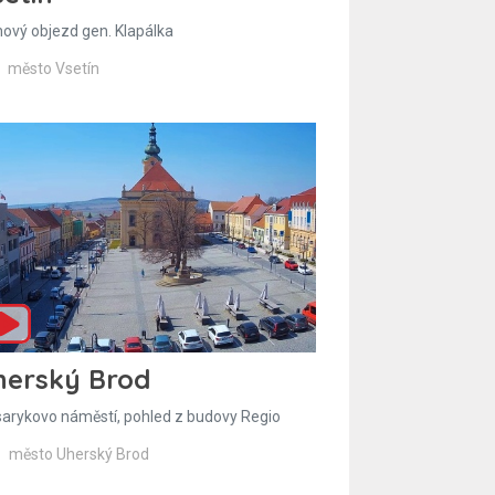
hový objezd gen. Klapálka
město Vsetín
herský Brod
arykovo náměstí, pohled z budovy Regio
město Uherský Brod