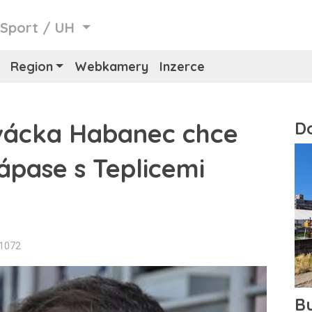
/
Sport
/
UH
Region
Webkamery
Inzerce
vácka Habanec chce
ápase s Teplicemi
n1072