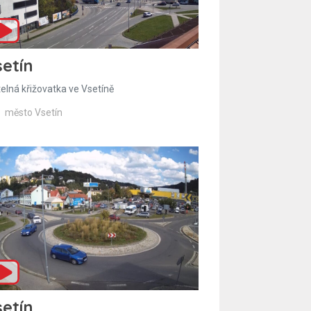
etín
telná křižovatka ve Vsetíně
město Vsetín
etín