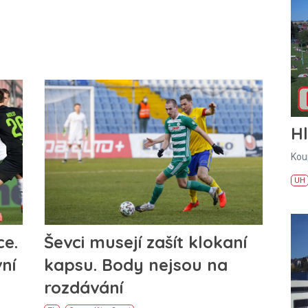
H
Kou
UH
ce.
Ševci musejí zašít klokaní
ní
kapsu. Body nejsou na
rozdávání