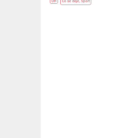
UH
Co se děje
,
Sport