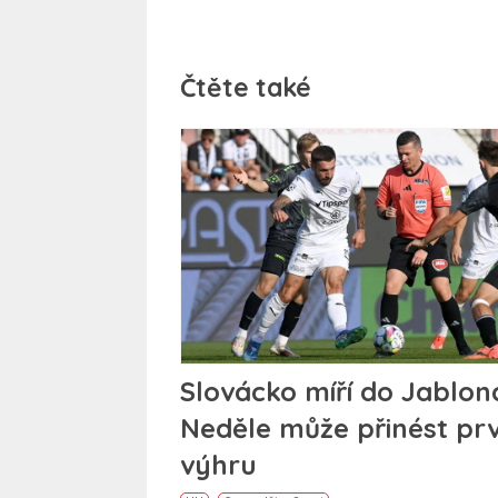
Čtěte také
Slovácko míří do Jablon
Neděle může přinést prv
výhru