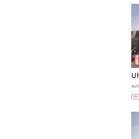
U
aut
UH