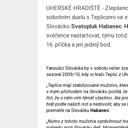
UHERSKÉ HRADIŠTĚ - Zlepšenou hr
sobotním duelu s Teplicemi ve s
Slovácko
Svatopluk Habanec
.
H
svěřence nastartovat, týmu totiž
16. příčka a jen jediný bod.
Fanoušci Slovácka by v sobotu večer zcela
sezoně 2009/10, kdy si hráči Teplic z Uh
„
Teplice mají stabilizované mužstvo, které 
s mým příchodem na Slovácko počítá, že 
říct, že o něm vím téměř všechno. Ale pro 
hrát podle našich not a nedovolit, aby se 
premiéře na Slovácku
Habanec
.
„
Nutno z tohoto mužstva vyzdvihnout hrá
pohledu proti Slovácku daří. Momentáln