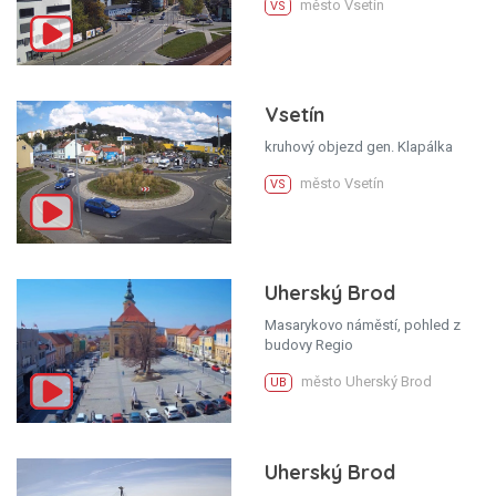
město Vsetín
VS
Vsetín
kruhový objezd gen. Klapálka
město Vsetín
VS
Uherský Brod
Masarykovo náměstí, pohled z
budovy Regio
město Uherský Brod
UB
Uherský Brod