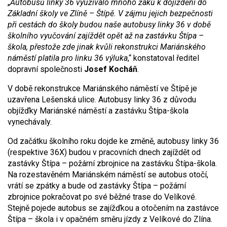
„
Autobusů linky 36 využívalo mnoho žáků k dojíždění do
Základní školy ve Zlíně – Štípě. V zájmu jejich bezpečnosti
při cestách do školy budou naše autobusy linky 36 v době
školního vyučování zajíždět opět až na zastávku Štípa –
škola, přestože zde jinak kvůli rekonstrukci Mariánského
náměstí platila pro linku 36 výluka
,“ konstatoval ředitel
dopravní společnosti
Josef Kocháň
.
V době rekonstrukce Mariánského náměstí ve Štípě je
uzavřena Lešenská ulice. Autobusy linky 36 z důvodu
objížďky Mariánské náměstí a zastávku Štípa-škola
vynechávaly.
Od začátku školního roku dojde ke změně, autobusy linky 36
(respektive 36X) budou v pracovních dnech zajíždět od
zastávky Štípa – požární zbrojnice na zastávku Štípa-škola.
Na rozestavěném Mariánském náměstí se autobus otočí,
vrátí se zpátky a bude od zastávky Štípa – požární
zbrojnice pokračovat po své běžné trase do Velíkové.
Stejně pojede autobus se zajížďkou a otočením na zastávce
Štípa – škola i v opačném směru jízdy z Velíkové do Zlína.