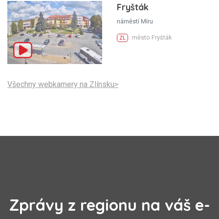
Fryšták
náměstí Míru
město Fryšták
ZL
Všechny webkamery na Zlínsku>
Zprávy z regionu na váš e-