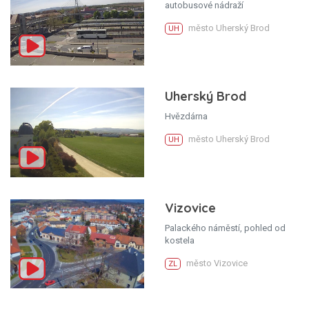
autobusové nádraží
město Uherský Brod
UH
Uherský Brod
Hvězdárna
město Uherský Brod
UH
Vizovice
Palackého náměstí, pohled od
kostela
město Vizovice
ZL