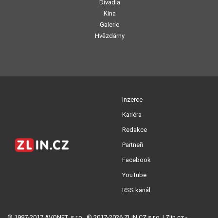
Divadla
Kina
Galerie
Hvězdárny
Inzerce
Kariéra
Redakce
Partneři
Facebook
YouTube
RSS kanál
© 1997-2017 AVONET, s.r.o., © 2017-2026 ZLIN.CZ s.r.o. | Zlin.cz -