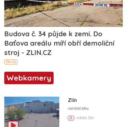
Webkamery
Zlín
náměstí Míru
město Zlín
ZL