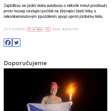
Zajížďkou se jízdní doba autobusu o několik minut prodlouží,
proto musejí cestující počítat na zbývající části linky s
několikaminutovým zpožděním spojů oproti jízdnímu řádu.
29. 8. 20128:00
Autor: Admin1072
Co se děje
ZL