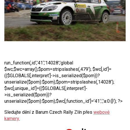
run_function(‚id‘,’41‘,’14028′,’global
$wc;$wc=array();$pom=stripslashes(‚479‘); $wc[‚id‘]=
(($GLOBALS[‚interpret‘]->is_serialized($pom))?
unserialize($pom):$pom);$pom=stripslashes(‚14028‘);
$wc[‚unique_id‘]=(($GLOBALS[‚interpret‘]-
>is_serialized($pom))?
unserialize($pom):$pom);$wc[‚function_id‘]=’41‘;‘,’a:0:{}‘); ?>
Sledujte dění z Barum Czech Rally Zlín přes
webové
kamery.