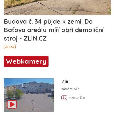
Webkamery
Zlín
náměstí Míru
město Zlín
ZL