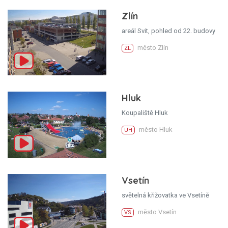
Zlín
areál Svit, pohled od 22. budovy
město Zlín
ZL
Hluk
Koupaliště Hluk
město Hluk
UH
Vsetín
světelná křižovatka ve Vsetíně
město Vsetín
VS