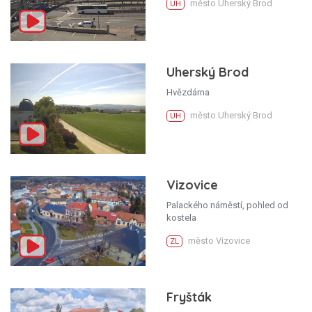
město Uherský Brod
UH
Uherský Brod
Hvězdárna
město Uherský Brod
UH
Vizovice
Palackého náměstí, pohled od
kostela
město Vizovice
ZL
Fryšták