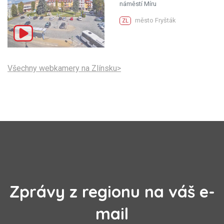
náměstí Míru
město Fryšták
ZL
Všechny webkamery na Zlínsku>
Zprávy z regionu na váš e-
mail