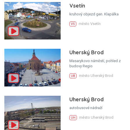
Vsetín
kruhový objezd gen. Klapálka
město Vsetín
VS
Uherský Brod
Masarykovo náměstí, pohled z
budovy Regio
město Uherský Brod
UB
Uherský Brod
autobusové nádraží
město Uherský Brod
UH