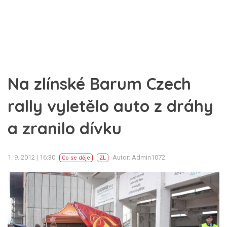
Na zlínské Barum Czech
rally vyletělo auto z dráhy
a zranilo dívku
1. 9. 2012 | 16:30
Autor: Admin1072
Co se děje
ZL