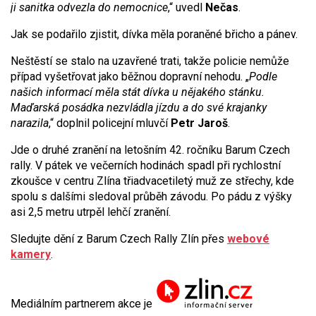
ji sanitka odvezla do nemocnice
,“ uvedl
Nečas
.
Jak se podařilo zjistit, dívka měla poraněné břicho a pánev.
Neštěstí se stalo na uzavřené trati, takže policie nemůže
případ vyšetřovat jako běžnou dopravní nehodu. „
Podle
našich informací měla stát dívka u nějakého stánku.
Maďarská posádka nezvládla jízdu a do své krajanky
narazila
,“ doplnil policejní mluvčí
Petr Jaroš
.
Jde o druhé zranění na letošním 42. ročníku Barum Czech
rally. V pátek ve večerních hodinách spadl při rychlostní
zkoušce v centru Zlína třiadvacetiletý muž ze střechy, kde
spolu s dalšími sledoval průběh závodu. Po pádu z výšky
asi 2,5 metru utrpěl lehčí zranění.
Sledujte dění z Barum Czech Rally Zlín přes
webové
kamery
.
Mediálním partnerem akce je