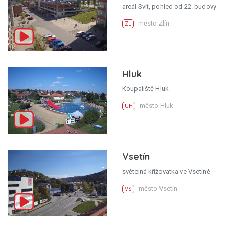
areál Svit, pohled od 22. budovy
město Zlín
ZL
Hluk
Koupaliště Hluk
město Hluk
UH
Vsetín
světelná křižovatka ve Vsetíně
město Vsetín
VS