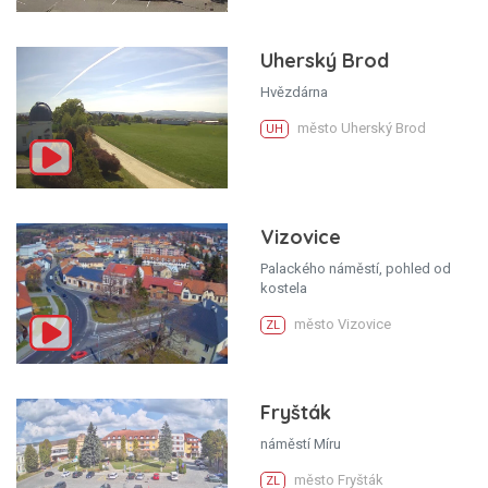
Uherský Brod
Hvězdárna
město Uherský Brod
UH
Vizovice
Palackého náměstí, pohled od
kostela
město Vizovice
ZL
Fryšták
náměstí Míru
město Fryšták
ZL