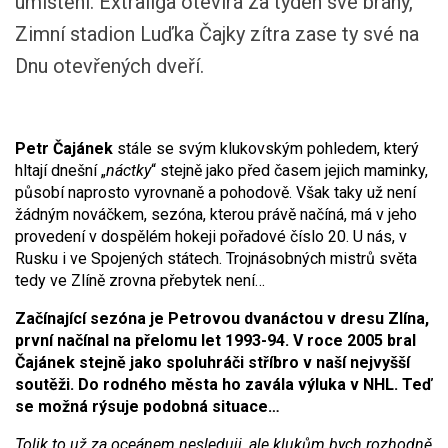
umístění. Extraliga otevírá za týden své brány,
Zimní stadion Luďka Čajky zítra zase ty své na
Dnu otevřených dveří.
Petr Čajánek
stále se svým klukovským pohledem, který
hltají dnešní „
náctky
“ stejně jako před časem jejich maminky,
působí naprosto vyrovnaně a pohodově. Však taky už není
žádným nováčkem, sezóna, kterou právě načíná, má v jeho
provedení v dospělém hokeji pořadové číslo 20. U nás, v
Rusku i ve Spojených státech. Trojnásobných mistrů světa
tedy ve Zlíně zrovna přebytek není…
Začínající sezóna je Petrovou dvanáctou v dresu Zlína,
první načínal na přelomu let 1993-94. V roce 2005 bral
Čajánek stejně jako spoluhráči stříbro v naší nejvyšší
soutěži. Do rodného města ho zavála výluka v NHL. Teď
se možná rýsuje podobná situace…
Tolik to už za oceánem nesleduji, ale klukům bych rozhodně