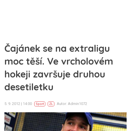
Čajánek se na extraligu
moc těší. Ve vrcholovém
hokeji završuje druhou
desetiletku
5. 9. 2012 | 14:00
Autor: Admin1072
Sport
ZL