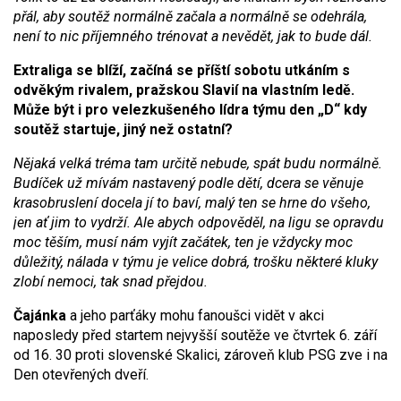
přál, aby soutěž normálně začala a normálně se odehrála,
není to nic příjemného trénovat a nevědět, jak to bude dál.
Extraliga se blíží, začíná se příští sobotu utkáním s
odvěkým rivalem, pražskou Slavií na vlastním ledě.
Může být i pro velezkušeného lídra týmu den „D“ kdy
soutěž startuje, jiný než ostatní?
Nějaká velká tréma tam určitě nebude, spát budu normálně.
Budíček už mívám nastavený podle dětí, dcera se věnuje
krasobruslení docela jí to baví, malý ten se hrne do všeho,
jen ať jim to vydrží. Ale abych odpověděl, na ligu se opravdu
moc těším, musí nám vyjít začátek, ten je vždycky moc
důležitý, nálada v týmu je velice dobrá, trošku některé kluky
zlobí nemoci, tak snad přejdou.
Čajánka
a jeho parťáky mohu fanoušci vidět v akci
naposledy před startem nejvyšší soutěže ve čtvrtek 6. září
od 16. 30 proti slovenské Skalici, zároveň klub PSG zve i na
Den otevřených dveří.