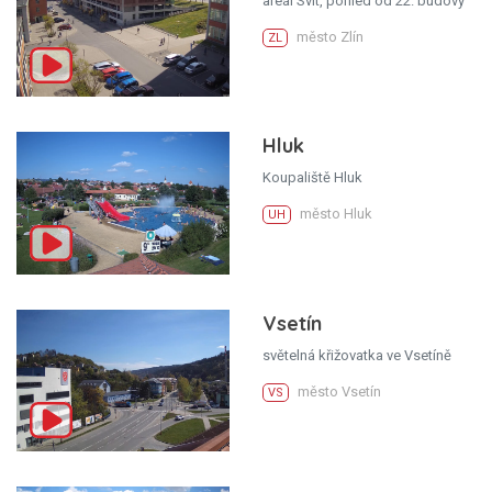
areál Svit, pohled od 22. budovy
město Zlín
ZL
Hluk
Koupaliště Hluk
město Hluk
UH
Vsetín
světelná křižovatka ve Vsetíně
město Vsetín
VS