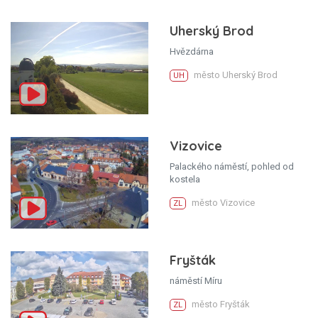
Uherský Brod
Hvězdárna
město Uherský Brod
UH
Vizovice
Palackého náměstí, pohled od
kostela
město Vizovice
ZL
Fryšták
náměstí Míru
město Fryšták
ZL