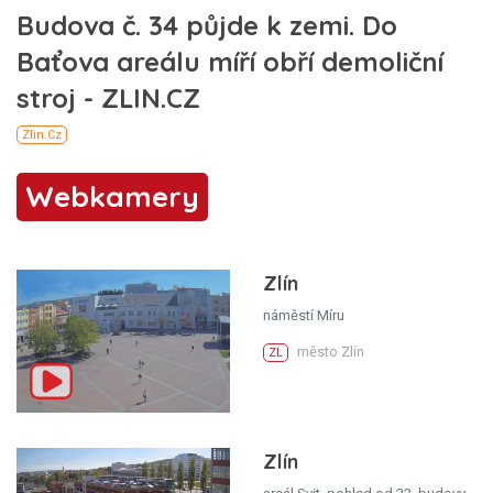
Webkamery
Zlín
náměstí Míru
město Zlín
ZL
Zlín