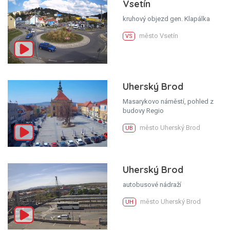
Vsetín
kruhový objezd gen. Klapálka
město Vsetín
VS
Uherský Brod
Masarykovo náměstí, pohled z
budovy Regio
město Uherský Brod
UB
Uherský Brod
autobusové nádraží
město Uherský Brod
UH