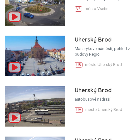
město Vsetín
VS
Uherský Brod
Masarykovo náměstí, pohled z
budovy Regio
město Uherský Brod
UB
Uherský Brod
autobusové nádraží
město Uherský Brod
UH