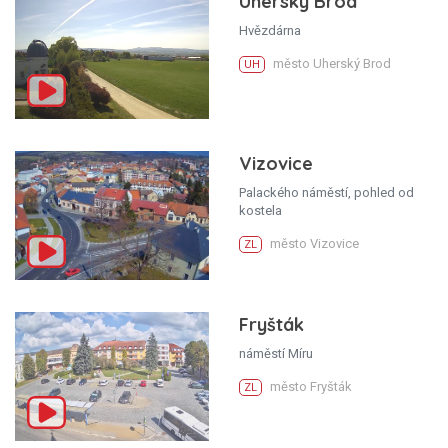
Uherský Brod
Hvězdárna
město Uherský Brod
UH
Vizovice
Palackého náměstí, pohled od
kostela
město Vizovice
ZL
Fryšták
náměstí Míru
město Fryšták
ZL