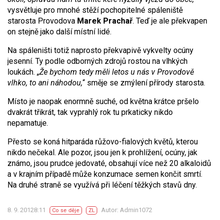
vysvětluje pro mnohé stěží pochopitelné spáleniště
starosta Provodova
Marek Prachař
. Teď je ale překvapen
on stejně jako další místní lidé.
Na spáleništi totiž naprosto překvapivě vykvelty ocúny
jesenní. Ty podle odborných zdrojů rostou na vlhkých
loukách. „
Že bychom tedy měli letos u nás v Provodově
vlhko, to ani náhodou,
“ směje se zmýlení přírody starosta.
Místo je naopak enormně suché, od května krátce pršelo
dvakrát třikrát, tak vyprahlý rok tu prkaticky nikdo
nepamatuje.
Přesto se koná hitparáda růžovo-fialových květů, kterou
nikdo nečekal. Ale pozor, jsou jen k prohlížení, ocúny, jak
známo, jsou prudce jedovaté, obsahují více než 20 alkaloidů
a v krajním případě může konzumace semen končit smrtí.
Na druhé straně se využívá při léčení těžkých stavů dny.
8. 9. 20128:11
Autor: Admin1072
Co se děje
ZL