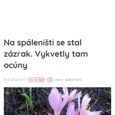
Na spáleništi se stal
zázrak. Vykvetly tam
ocúny
8. 9. 2012 | 8:11
Autor: Admin1072
Co se děje
ZL