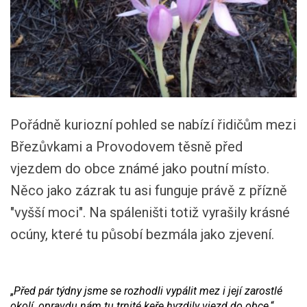
Pořádně kuriozní pohled se nabízí řidičům mezi
Březůvkami a Provodovem těsně před
vjezdem do obce známé jako poutní místo.
Něco jako zázrak tu asi funguje právě z přízně
"vyšší moci". Na spáleništi totiž vyrašily krásné
ocúny, které tu působí bezmála jako zjevení.
„
Před pár týdny jsme se rozhodli vypálit mez i její zarostlé
okolí, opravdu nám tu trnité keře hyzdily vjezd do obce,
“