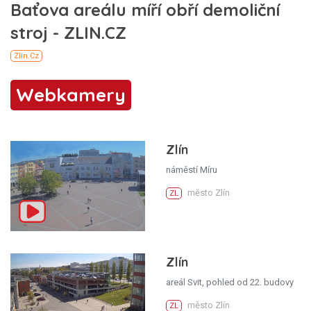
Webkamery
Zlín
náměstí Míru
město Zlín
ZL
Zlín
areál Svit, pohled od 22. budovy
město Zlín
ZL