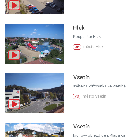
Hluk
Koupaliště Hluk
město Hluk
UH
Vsetín
světelná křižovatka ve Vsetíně
město Vsetín
VS
Vsetín
kruhový objezd gen. Klapálka