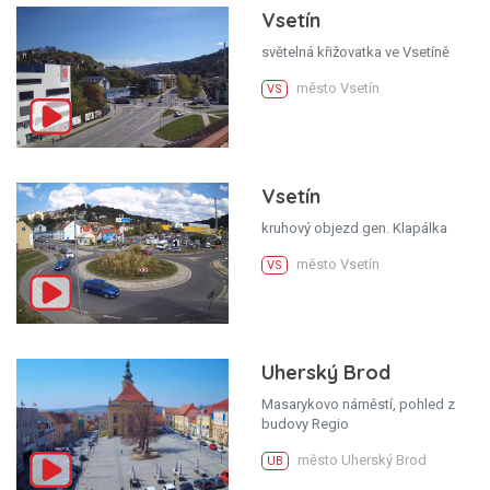
Vsetín
světelná křižovatka ve Vsetíně
město Vsetín
VS
Vsetín
kruhový objezd gen. Klapálka
město Vsetín
VS
Uherský Brod
Masarykovo náměstí, pohled z
budovy Regio
město Uherský Brod
UB