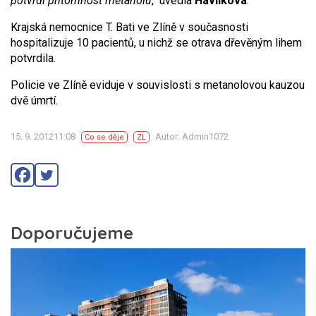
potvrdí přítomnost metanolu
,“ uvedla
Havlíková
.
Krajská nemocnice T. Bati ve Zlíně v současnosti
hospitalizuje 10 pacientů, u nichž se otrava dřevěným lihem
potvrdila.
Policie ve Zlíně eviduje v souvislosti s metanolovou kauzou
dvě úmrtí.
15. 9. 201211:08
Autor: Admin1072
Co se děje
ZL