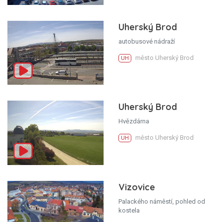
Uherský Brod
autobusové nádraží
město Uherský Brod
UH
Uherský Brod
Hvězdárna
město Uherský Brod
UH
Vizovice
Palackého náměstí, pohled od
kostela