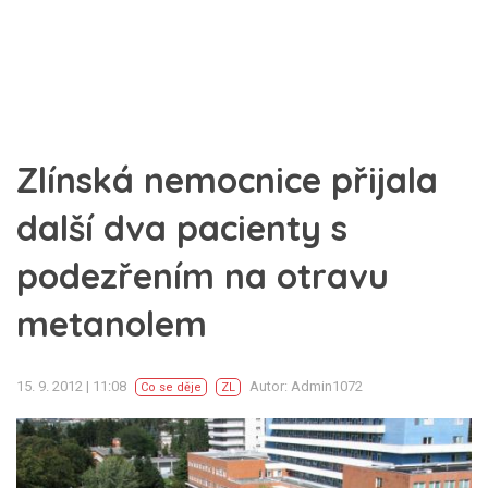
Zlínská nemocnice přijala
další dva pacienty s
podezřením na otravu
metanolem
15. 9. 2012 | 11:08
Autor: Admin1072
Co se děje
ZL