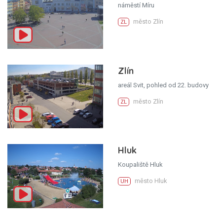
náměstí Míru
město Zlín
ZL
Zlín
areál Svit, pohled od 22. budovy
město Zlín
ZL
Hluk
Koupaliště Hluk
město Hluk
UH