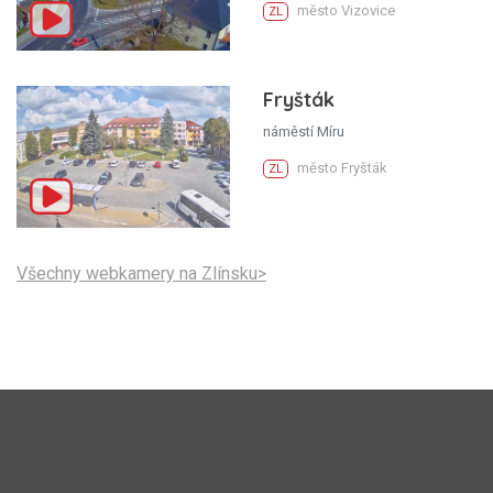
město Vizovice
ZL
Fryšták
náměstí Míru
město Fryšták
ZL
Všechny webkamery na Zlínsku>