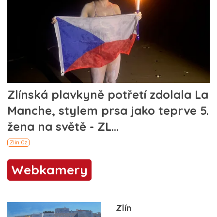
Webkamery
Zlín