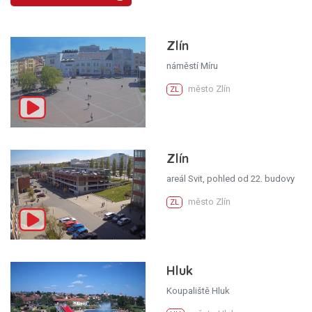
Zlín
náměstí Míru
město Zlín
ZL
Zlín
areál Svit, pohled od 22. budovy
město Zlín
ZL
Hluk
Koupaliště Hluk