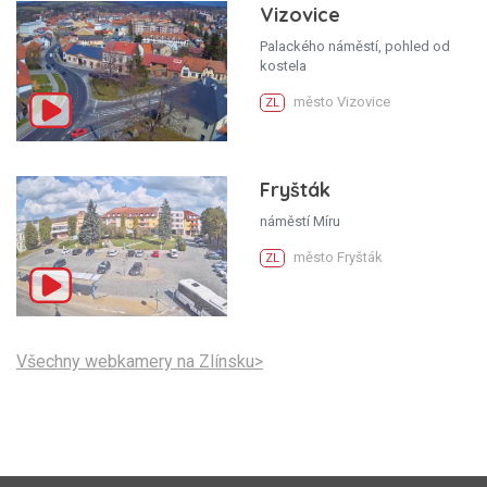
Vizovice
Palackého náměstí, pohled od
kostela
město Vizovice
ZL
Fryšták
náměstí Míru
město Fryšták
ZL
Všechny webkamery na Zlínsku>