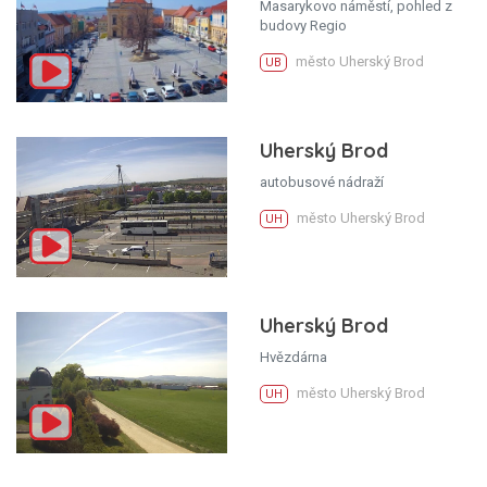
Masarykovo náměstí, pohled z
budovy Regio
město Uherský Brod
UB
Uherský Brod
autobusové nádraží
město Uherský Brod
UH
Uherský Brod
Hvězdárna
město Uherský Brod
UH