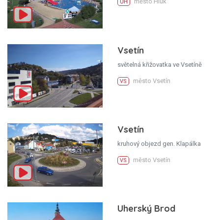
město Hluk
UH
Vsetín
světelná křižovatka ve Vsetíně
město Vsetín
VS
Vsetín
kruhový objezd gen. Klapálka
město Vsetín
VS
Uherský Brod