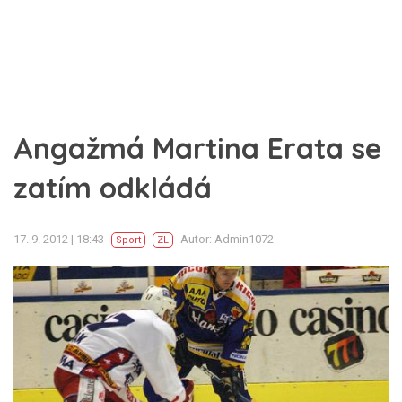
Angažmá Martina Erata se
zatím odkládá
17. 9. 2012 | 18:43
Autor: Admin1072
Sport
ZL