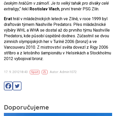
českým hráčům v zámoří. Je to velký tahák pro diváky celé
extraligy
,“ řekl
Rostislav Vlach
, první trenér PSG Zlín.
Erat
hrál v mládežnických letech ve Zlíně, v roce 1999 byl
draftován týmem Nashville Predators. Přes mládežnické
výběry WHL a WHA se dostal až do prvního týmu Nashville
Predators, kde působí úspěšně dodnes. Zúčastnil se dvou
zimních olympijských her v Turíně 2006 (bronz) a ve
Vancouveru 2010. Z mistrovství světa dovezl z Rigy 2006
stříbro a z letošního šampionátu v Helsinkách a Stockholmu
2012 vybojoval bronz.
17. 9. 201218:43
Autor: Admin1072
Sport
ZL