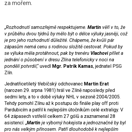
za mořem.
„
Rozhodnutí samozřejmě respektujeme.
Martin
věří v to, že
v průběhu dvou týdnů by mělo být o délce výluky jasněji, což
je pro jeho rozhodnutí důležité. Chápeme, že kvůli pár
zápasům nemá cenu s rodinou složitě cestovat. Pokud by
se výluka měla protáhnout, pak by trenéru
Vlachovi
přílet a
jednání o působení v dresu Zlína telefonicky v noci na
pondělí potvrdil
,“ uvedl
Mgr. Patrik Kamas
, jednatel PSG
Zlín.
Jednatřicetiletý třebíčský odchovanec
Martin Erat
(narozen 29. srpna 1981) hrál ve Zlíně naposledy před
sedmi lety, a to v době výluky NHL v sezoně 2004/2005.
Tehdy pomohl Zlínu až k postupu do finále play off proti
Pardubicím a patřil k nejlepším útočníkům celé extraligy. V
64 zápasech vstřelil celkem 27 gólů a zaznamenal 28
asistencí. „
Martin
je výborný hokejista a jednoznačně by byl
pro nás velkým přínosem. Patří dlouhodobě k nejlepším