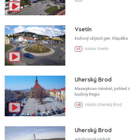
Vsetín
kruhový objezd gen. Klapálka
město Vsetín
VS
Uherský Brod
Masarykovo náměstí, pohled z
budovy Regio
město Uherský Brod
UB
Uherský Brod
autobusové nádraží