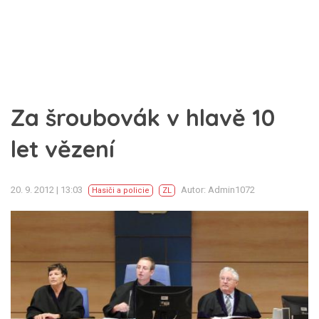
Za šroubovák v hlavě 10
let vězení
20. 9. 2012 | 13:03
Autor: Admin1072
Hasiči a policie
ZL