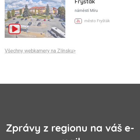
Fryšták
náměstí Míru
město Fryšták
ZL
Všechny webkamery na Zlínsku>
Zprávy z regionu na váš e-