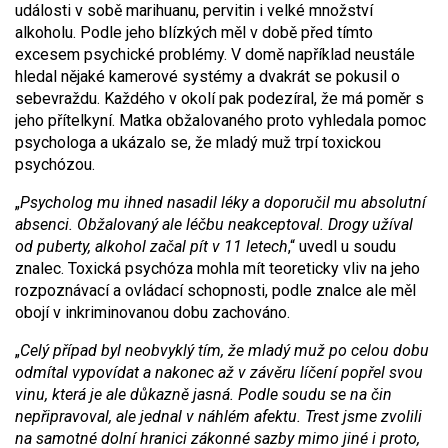
události v sobě marihuanu, pervitin i velké množství
alkoholu. Podle jeho blízkých měl v době před tímto
excesem psychické problémy. V domě například neustále
hledal nějaké kamerové systémy a dvakrát se pokusil o
sebevraždu. Každého v okolí pak podezíral, že má poměr s
jeho přítelkyní. Matka obžalovaného proto vyhledala pomoc
psychologa a ukázalo se, že mladý muž trpí toxickou
psychózou.
„
Psycholog mu ihned nasadil léky a doporučil mu absolutní
absenci. Obžalovaný ale léčbu neakceptoval. Drogy užíval
od puberty, alkohol začal pít v 11 letech
,“ uvedl u soudu
znalec. Toxická psychóza mohla mít teoreticky vliv na jeho
rozpoznávací a ovládací schopnosti, podle znalce ale měl
obojí v inkriminovanou dobu zachováno.
„
Celý případ byl neobvyklý tím, že mladý muž po celou dobu
odmítal vypovídat a nakonec až v závěru líčení popřel svou
vinu, která je ale důkazně jasná. Podle soudu se na čin
nepřipravoval, ale jednal v náhlém afektu. Trest jsme zvolili
na samotné dolní hranici zákonné sazby mimo jiné i proto,