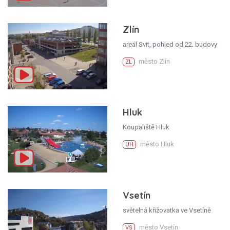
Zlín
areál Svit, pohled od 22. budovy
město Zlín
ZL
Hluk
Koupaliště Hluk
město Hluk
UH
Vsetín
světelná křižovatka ve Vsetíně
město Vsetín
VS