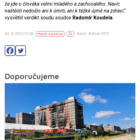
že jde o člověka velmi mladého a zachovalého. Navíc
naštěstí nedošlo ani k úmrtí, ani k těžké újmě na zdraví
,“
vysvětlil verdikt soudu soudce
Radomír Koudela
.
20. 9. 201213:03
Autor: Admin1072
Hasiči a policie
ZL