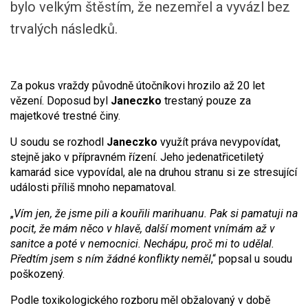
bylo velkým štěstím, že nezemřel a vyvázl bez
trvalých následků.
Za pokus vraždy původně útočníkovi hrozilo až 20 let
vězení. Doposud byl
Janeczko
trestaný pouze za
majetkové trestné činy.
U soudu se rozhodl
Janeczko
využít práva nevypovídat,
stejně jako v přípravném řízení. Jeho jedenatřicetiletý
kamarád sice vypovídal, ale na druhou stranu si ze stresující
události příliš mnoho nepamatoval.
„
Vím jen, že jsme pili a kouřili marihuanu. Pak si pamatuji na
pocit, že mám něco v hlavě, další moment vnímám až v
sanitce a poté v nemocnici. Nechápu, proč mi to udělal.
Předtím jsem s ním žádné konflikty neměl
,“ popsal u soudu
poškozený.
Podle toxikologického rozboru měl obžalovaný v době