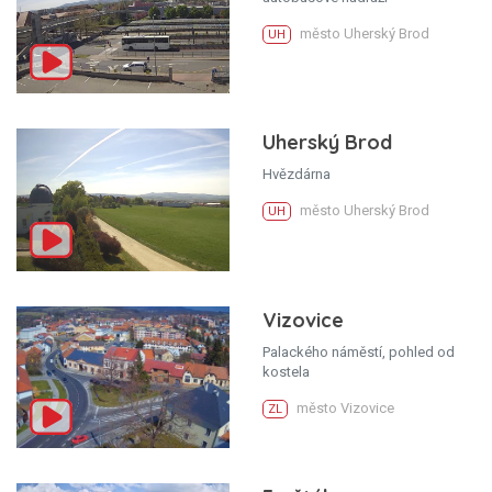
město Uherský Brod
UH
Uherský Brod
Hvězdárna
město Uherský Brod
UH
Vizovice
Palackého náměstí, pohled od
kostela
město Vizovice
ZL