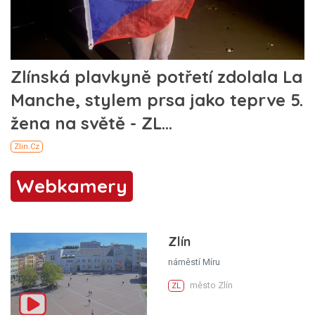
Webkamery
Zlín
náměstí Míru
město Zlín
ZL