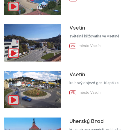
Vsetín
světelná křižovatka ve Vsetíně
město Vsetín
VS
Vsetín
kruhový objezd gen. Klapálka
město Vsetín
VS
Uherský Brod
Masarykovo náměstí, pohled z