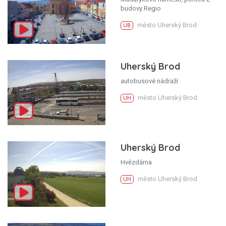
budovy Regio
město Uherský Brod
UB
Uherský Brod
autobusové nádraží
město Uherský Brod
UH
Uherský Brod
Hvězdárna
město Uherský Brod
UH