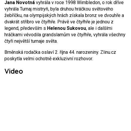
Jana Novotná
vyhrála v roce 1998 Wimbledon, o rok dříve
vyhrála Turnaj mistryň, byla druhou hráčkou světového
žebříčku, na olympijských hrách získala bronz ve dvouhře a
dvakrát stříbro ve čtyřhře. Právě ve čtyřhře je jednou z
legend, především s
Helenou Sukovou
, ale i dalšími
hráčkami vévodila grandslamům ve čtyřhře, vyhrála všechny
čtyři největší turnaje světa.
Brněnská rodačka oslaví 2. října 44. narozeniny. Zlinu.cz
poskytla velmi ochotně exkluzivní rozhovor.
Video