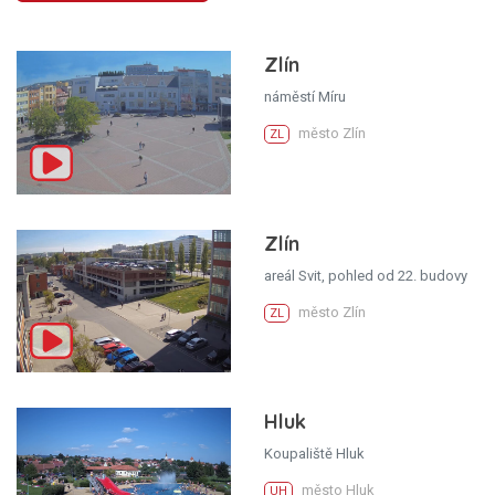
Zlín
náměstí Míru
město Zlín
ZL
Zlín
areál Svit, pohled od 22. budovy
město Zlín
ZL
Hluk
Koupaliště Hluk
město Hluk
UH