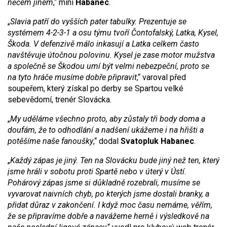
něčem jiném
,“ míní
Habanec
.
„
Slavia patří do vyšších pater tabulky. Prezentuje se
systémem 4-2-3-1 a osu týmu tvoří Čontofalský, Latka, Kysel,
Škoda. V defenzivě málo inkasují a Latka celkem často
navštěvuje útočnou polovinu. Kysel je zase motor mužstva
a společně se Škodou umí být velmi nebezpeční, proto se
na tyto hráče musíme dobře připravit
,“ varoval před
soupeřem, který získal po derby se Spartou velké
sebevědomí, trenér Slovácka.
„
My uděláme všechno proto, aby zůstaly tři body doma a
doufám, že to odhodlání a nadšení ukážeme i na hřišti a
potěšíme naše fanoušky
,“ dodal
Svatopluk Habanec
.
„
Každý zápas je jiný. Ten na Slovácku bude jiný než ten, který
jsme hráli v sobotu proti Spartě nebo v úterý v Ústí.
Pohárový zápas jsme si důkladně rozebrali, musíme se
vyvarovat naivních chyb, po kterých jsme dostali branky, a
přidat důraz v zakončení. I když moc času nemáme, věřím,
že se připravíme dobře a navážeme herně i výsledkově na