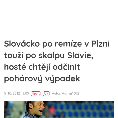
Slovácko po remíze v Plzni
touží po skalpu Slavie,
hosté chtějí odčinit
pohárový výpadek
5. 10. 2012 | 9:00
Autor: Admin1072
Sport
UH