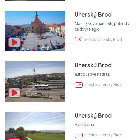
Uherský Brod
Masarykovo náměstí, pohled z
budovy Regio
město Uherský Brod
UB
Uherský Brod
autobusové nádraží
město Uherský Brod
UH
Uherský Brod
Hvězdárna
město Uherský Brod
UH