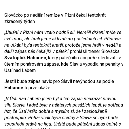
Slovácko po nedělní remíze v Plzni čekal tentokrát
zkrácený týden
„
Utkání v Plzni nám vzalo hodně sil. Neměli držení míče ve
své moci, ale hráli jsme aktivně do posledních sil. Příprava
na utkání byla tentokrát kratší, protože jsme hráli v neděli a
další zápas nás čeká již v pátek
,“ prohlásil trenér Slovácka
Svatopluk Habanec
, který pátečního soupeře sledoval i v
úterním pohárovém zápase, kde Slavia vypadla na penalty v
Ústí nad Labem.
Jestli bude zápas navíc pro Slavii nevýhodou se podle
Habance
teprve ukáže.
„
V Ústí nad Labem jsem byl a ten zápas neukázal pravou
sílu Slavie. I když byla v některých pasážích lepší, je potřeba
říct, že Ústí hrálo dobře a myslím si, že i zaslouženě
postoupilo. Pohár však bývá ošidný a Slavia se nyní bude
soustředit právě na ligu. Určitě bude páteční zápas úplně o