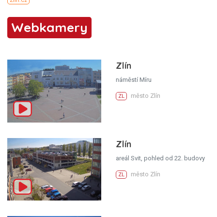
Webkamery
Zlín
náměstí Míru
město Zlín
ZL
Zlín
areál Svit, pohled od 22. budovy
město Zlín
ZL