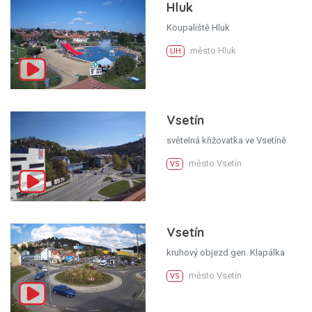
Hluk
Koupaliště Hluk
město Hluk
UH
Vsetín
světelná křižovatka ve Vsetíně
město Vsetín
VS
Vsetín
kruhový objezd gen. Klapálka
město Vsetín
VS