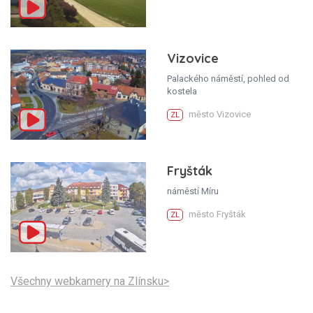
Vizovice
Palackého náměstí, pohled od
kostela
město Vizovice
ZL
Fryšták
náměstí Míru
město Fryšták
ZL
Všechny webkamery na Zlínsku>