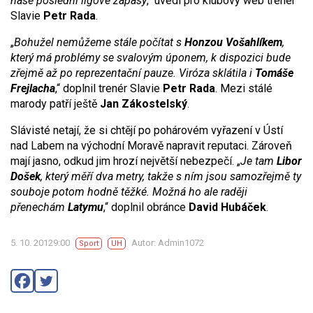
naše poslední ligové zápasy
,“ uvedl pro klubový web trenér
Slavie
Petr Rada
.
„
Bohužel nemůžeme stále počítat s
Honzou Vošahlíkem
,
který má problémy se svalovým úponem, k dispozici bude
zřejmě až po reprezentační pauze. Viróza sklátila i
Tomáše
Frejlacha
,“ doplnil trenér Slavie
Petr Rada
. Mezi stálé
marody patří ještě
Jan Zákostelský
.
Slávisté netají, že si chtějí po pohárovém vyřazení v Ústí
nad Labem na východní Moravě napravit reputaci. Zároveň
mají jasno, odkud jim hrozí největší nebezpečí. „
Je tam
Libor
Došek
, který měří dva metry, takže s ním jsou samozřejmě ty
souboje potom hodně těžké. Možná ho ale raději
přenechám
Latymu
,“ doplnil obránce
David Hubáček
.
5. 10. 20129:00
Autor: Admin1072
Sport
UH