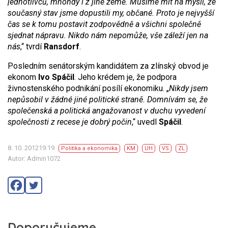
jednotlivců, mnohdy i z jiné země. Musíme mít na mysli, že
současný stav jsme dopustili my, občané. Proto je nejvyšší
čas se k tomu postavit zodpovědně a všichni společně
sjednat nápravu. Nikdo nám nepomůže, vše záleží jen na
nás
,“ tvrdí
Ransdorf
.
Posledním senátorským kandidátem za zlínský obvod je
ekonom
Ivo Spáčil
. Jeho krédem je, že podpora
živnostenského podnikání posílí ekonomiku. „
Nikdy jsem
nepůsobil v žádné jiné politické straně. Domnívám se, že
společenská a politická angažovanost v duchu vyvedení
společnosti z recese je dobrý počin
,“ uvedl
Spáčil
.
8. 10. 201219:19
Politika a ekonomika
KM
UH
VS
ZL
Autor: Admin1072