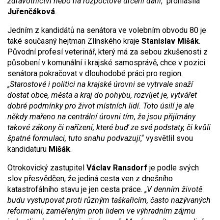
zdravotnictví nebo na rozpočtové určení daní
,“ prohlásila
Juřenčáková
.
Jedním z kandidátů na senátora ve volebním obvodu 80 je
také současný hejtman Zlínského kraje
Stanislav Mišák
.
Původní profesí veterinář, který má za sebou zkušenosti z
působení v komunální i krajské samosprávě, chce v pozici
senátora pokračovat v dlouhodobé práci pro region.
„
Starostové i politici na krajské úrovni se vytrvale snaží
dostat obce, města a kraj do pohybu, rozvíjet je, vytvářet
dobré podmínky pro život místních lidí. Toto úsilí je ale
někdy mařeno na centrální úrovni tím, že jsou přijímány
takové zákony či nařízení, které buď ze své podstaty, či kvůli
špatné formulaci, tuto snahu podvazují
,“ vysvětlil svou
kandidaturu
Mišák
.
Otrokovický zastupitel
Václav Ransdorf
je podle svých
slov přesvědčen, že jediná cesta ven z dnešního
katastrofálního stavu je jen cesta práce. „
V denním životě
budu vystupovat proti různým taškařicím, často
nazývaných
reformami, zaměřeným proti lidem ve výhradním zájmu