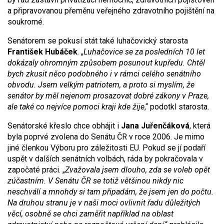
a připravovanou přeměnu veřejného zdravotního pojištění na
soukromé.
Senátorem se pokusí stát také luhačovický starosta
František Hubáček
. „
Luhačovice se za posledních 10 let
dokázaly ohromným způsobem posunout kupředu. Chtěl
bych zkusit něco podobného i v rámci celého senátního
obvodu. Jsem velkým patriotem, a proto si myslím, že
senátor by měl nejenom prosazovat dobré zákony v Praze,
ale také co nejvíce pomoci kraji kde žije
,“ podotkl starosta.
Senátorské křeslo chce obhájit i
Jana Juřenčáková
, která
byla poprvé zvolena do Senátu ČR v roce 2006. Je mimo
jiné členkou Výboru pro záležitosti EU. Pokud se jí podaří
uspět v dalších senátních volbách, ráda by pokračovala v
započaté práci. „
Zvažovala jsem dlouho, zda se voleb opět
zúčastním. V Senátu ČR se totiž většinou nikdy nic
neschválí a mnohdy si tam připadám, že jsem jen do počtu.
Na druhou stranu je v naši moci ovlivnit řadu důležitých
věcí, osobně se chci zaměřit například na oblast