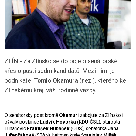
ZLÍN - Za Zlínsko se do boje o senátorské
křeslo pustí sedm kandidátů. Mezi nimi je i
podnikatel
Tomio Okamura
(nez.), kterého ke
Zlínskému kraji váží rodinné vazby.
O senátorský post kromě
Okamuri
zabojuje za Zlínsko i
bývalý poslanec
Ludvík Hovorka
(KDU-ČSL), starosta
Luhačovic
František Hubáček
(ODS), senátorka
Jana
Juřenčáková
(STAN), hejtman kraje
Stanislav Mišák