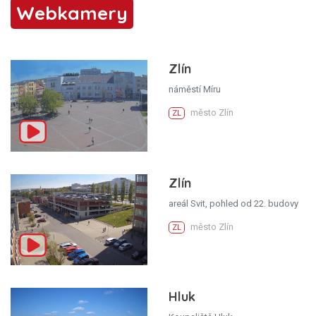
Webkamery
Zlín
náměstí Míru
město Zlín
ZL
Zlín
areál Svit, pohled od 22. budovy
město Zlín
ZL
Hluk