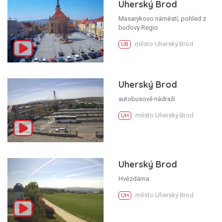
Uherský Brod
Masarykovo náměstí, pohled z
budovy Regio
město Uherský Brod
UB
Uherský Brod
autobusové nádraží
město Uherský Brod
UH
Uherský Brod
Hvězdárna
město Uherský Brod
UH