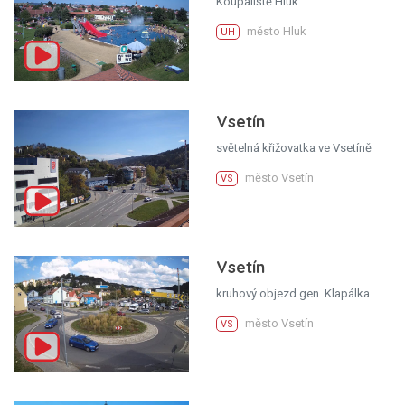
Koupaliště Hluk
město Hluk
UH
Vsetín
světelná křižovatka ve Vsetíně
město Vsetín
VS
Vsetín
kruhový objezd gen. Klapálka
město Vsetín
VS