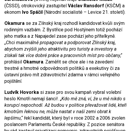
(ČSSD), otrokovický zastupitel
Václav Ransdorf
(KSČM) a
ekonom
Ivo Spáčil
(Národní socialisté – Levice 21. století).
Okamura
se za Zlínský kraj rozhodl kandidovat kvůli svým
rodinným vazbám. Z Bystřice pod Hostýnem totiž pochází
jeho matka a z Napajedel zase pochází jeho přítelkyně.
„
Chci maximálně propagovat a podporovat Zlínský kraj,
abychom zvýšili jeho atraktivitu pro turisty a investory a
získali tak více dobré práce a pracovních míst pro občany
,“
prohlásil
Okamura
. Zaměřit se chce ale i na zavedení
trestné a hmotné odpovědnosti politiků a exekutivy či za
ústavní právo mít zdravotnictví zdarma v rámci veřejného
pojištění.
Ludvík Hovorka
si zase pro svou kampaň vybral volební
heslo Kmotři nemají šanci!. „
Kdo mě zná, ví, že u mě nikdo s
korupcí nepochodí. Až budou v politice převažovat lidé, kteří
kmotrům řeknou ne, může nastat v naší zemi obrat k
lepšímu
,“ řekl kandidát, který byl v roce 2002 a 2006 zvolen
poslancem Parlamentu České republiky. Z pozice senátora
by rád zastavil privatizaci nemocnic, zdravotních pojišťoven