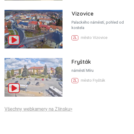
Vizovice
Palackého náměstí, pohled od
kostela
město Vizovice
ZL
Fryšták
náměstí Míru
město Fryšták
ZL
Všechny webkamery na Zlínsku>