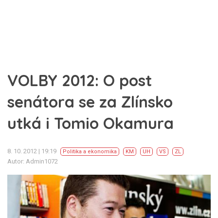
VOLBY 2012: O post
senátora se za Zlínsko
utká i Tomio Okamura
8. 10. 2012 | 19:19
Politika a ekonomika
KM
UH
VS
ZL
Autor: Admin1072