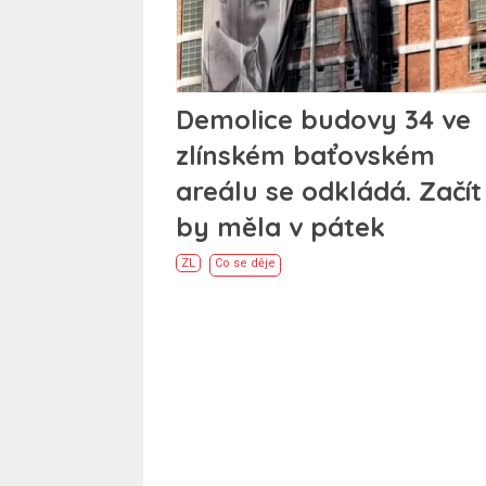
Demolice budovy 34 ve
zlínském baťovském
areálu se odkládá. Začít
by měla v pátek
ZL
Co se děje