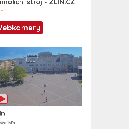
Webkamery
ín
ěstí Míru