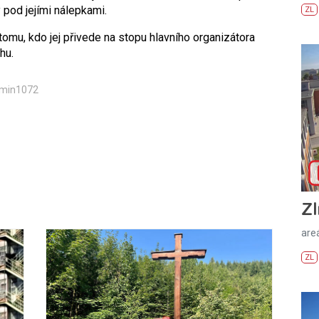
y pod jejími nálepkami.
ZL
tomu, kdo jej přivede na stopu hlavního organizátora
hu.
dmin1072
Zl
areá
ZL