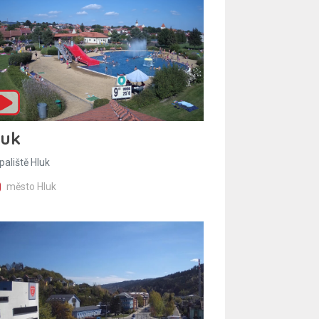
luk
paliště Hluk
město Hluk