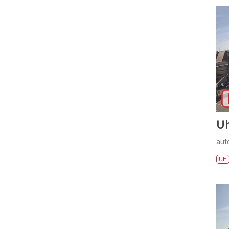
U
aut
UH