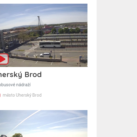
herský Brod
obusové nádraží
město Uherský Brod