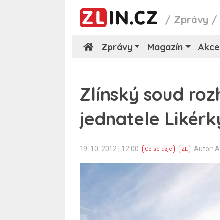
/
Zprávy
Zprávy
Magazín
Akce
Zlínský soud ro
jednatele Likér
19. 10. 2012 | 12:00
Autor: 
Co se děje
ZL