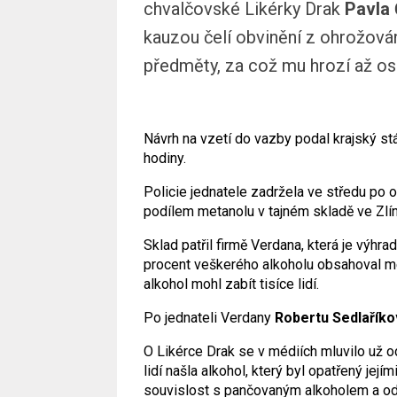
chvalčovské Likérky Drak
Pavla 
kauzou čelí obvinění z ohrožován
předměty, za což mu hrozí až os
Návrh na vzetí do vazby podal krajský s
hodiny.
Policie jednatele zadržela ve středu po o
podílem metanolu v tajném skladě ve Zlín
Sklad patřil firmě Verdana, která je výhr
procent veškerého alkoholu obsahoval meta
alkohol mohl zabít tisíce lidí.
Po jednateli Verdany
Robertu Sedlaříko
O Likérce Drak se v médiích mluvilo už o
lidí našla alkohol, který byl opatřený její
souvislost s pančovaným alkoholem a odka