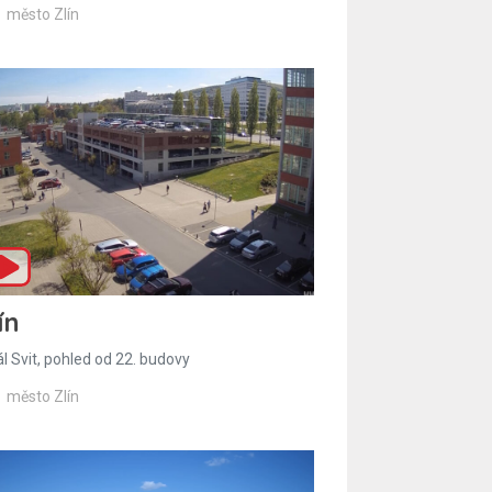
město Zlín
ín
l Svit, pohled od 22. budovy
město Zlín