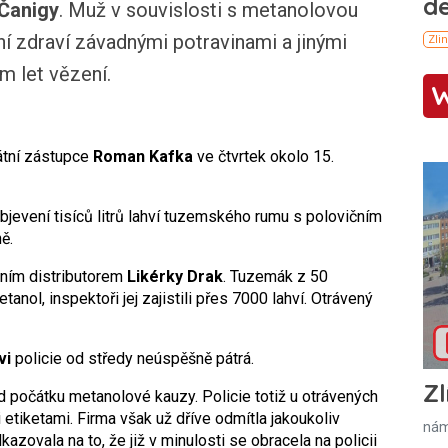
Čanigy
. Muž v souvislosti s metanolovou
í zdraví závadnými potravinami a jinými
m let vězení.
tátní zástupce
Roman Kafka
ve čtvrtek okolo 15.
bjevení tisíců litrů lahví tuzemského rumu s polovičním
ě.
adním distributorem
Likérky Drak
. Tuzemák z 50
nol, inspektoři jej zajistili přes 7000 lahví. Otrávený
vi
policie od středy neúspěšně pátrá.
Zl
d počátku metanolové kauzy. Policie totiž u otrávených
mi etiketami. Firma však už dříve odmítla jakoukoliv
nám
zovala na to, že již v minulosti se obracela na policii