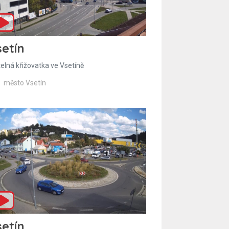
etín
telná křižovatka ve Vsetíně
město Vsetín
etín