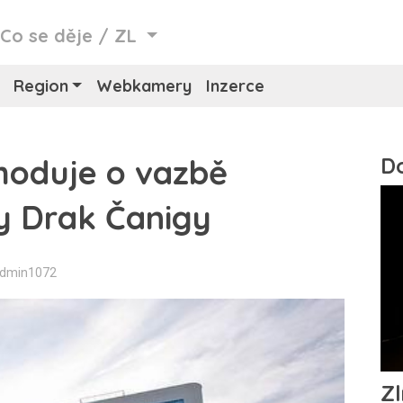
/
Co se děje
/
ZL
Region
Webkamery
Inzerce
zhoduje o vazbě
ky Drak Čanigy
Admin1072