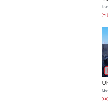
kru
VS
U
Mas
UB