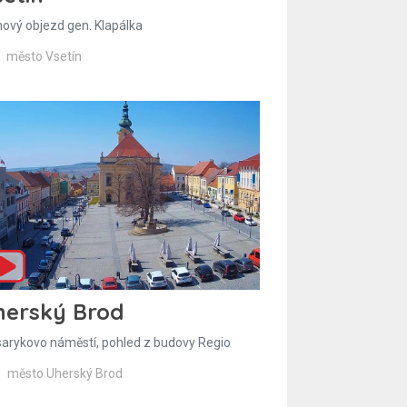
hový objezd gen. Klapálka
město Vsetín
herský Brod
arykovo náměstí, pohled z budovy Regio
město Uherský Brod