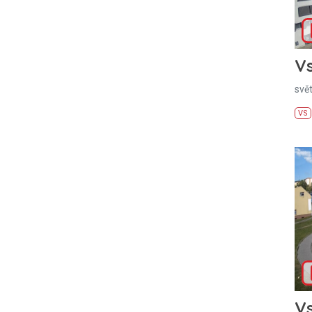
Vs
svě
VS
Vs