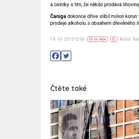
a celníky s tím, že někdo prodává lihovin
Čaniga
dokonce dříve slíbil milion korun 
prodeje alkoholu s obsahem dřevěného li
19. 10. 201212:00
Autor: A
Co se děje
ZL
Čtěte také