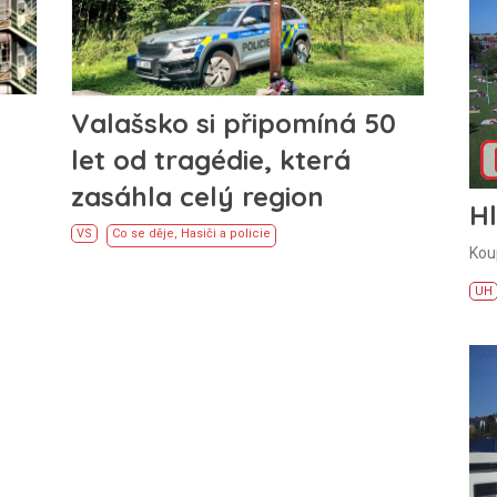
Valašsko si připomíná 50
let od tragédie, která
zasáhla celý region
H
VS
Co se děje
,
Hasiči a policie
Kou
UH