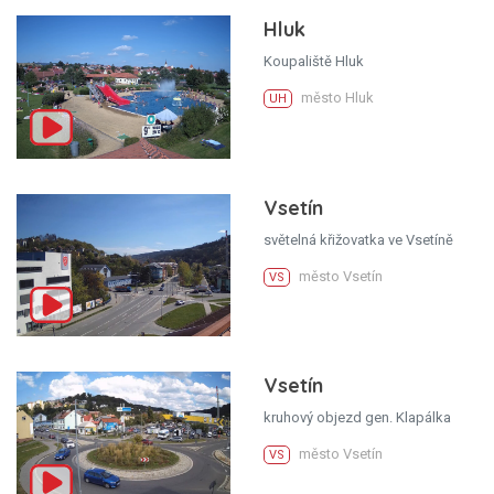
Hluk
Koupaliště Hluk
město Hluk
UH
Vsetín
světelná křižovatka ve Vsetíně
město Vsetín
VS
Vsetín
kruhový objezd gen. Klapálka
město Vsetín
VS