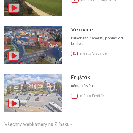
UH
Vizovice
Palackého náměstí, pohled od
kostela
město Vizovice
ZL
Fryšták
náměstí Míru
město Fryšták
ZL
Všechny webkamery na Zlínsku>