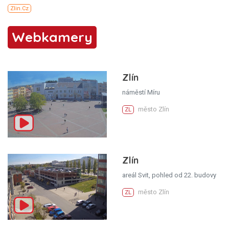
Webkamery
Zlín
náměstí Míru
město Zlín
ZL
Zlín
areál Svit, pohled od 22. budovy
město Zlín
ZL