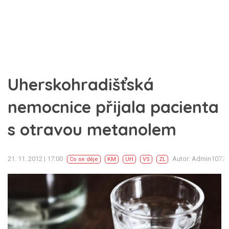
Uherskohradišťská
nemocnice přijala pacienta
s otravou metanolem
21. 11. 2012 | 17:00
Autor: Admin1072
Co se děje
KM
UH
VS
ZL