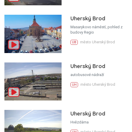
Uherský Brod
Masarykovo náměstí, pohled z
budovy Regio
město Uherský Brod
UB
Uherský Brod
autobusové nádraží
město Uherský Brod
UH
Uherský Brod
Hvězdárna
město Uherský Brod