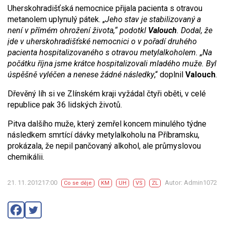
Uherskohradišťská nemocnice přijala pacienta s otravou
metanolem uplynulý pátek. „
Jeho stav je stabilizovaný a
není v přímém ohrožení života,“ podotkl
Valouch
. Dodal, že
jde v uherskohradišťské nemocnici o v pořadí druhého
pacienta hospitalizovaného s otravou metylalkoholem. „Na
počátku října jsme krátce hospitalizovali mladého muže. Byl
úspěšně vyléčen a nenese žádné následky
,“ doplnil
Valouch
.
Dřevěný líh si ve Zlínském kraji vyžádal čtyři oběti, v celé
republice pak 36 lidských životů.
Pitva dalšího muže, který zemřel koncem minulého týdne
následkem smrtící dávky metylalkoholu na Příbramsku,
prokázala, že nepil pančovaný alkohol, ale průmyslovou
chemikálii.
21. 11. 201217:00
Autor: Admin1072
Co se děje
KM
UH
VS
ZL