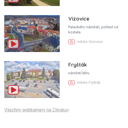
Vizovice
Palackého náměstí, pohled od
kostela
město Vizovice
ZL
Fryšták
náměstí Míru
město Fryšták
ZL
Všechny webkamery na Zlínsku>