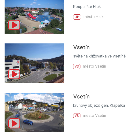
Koupaliště Hluk
město Hluk
UH
Vsetín
světelná křižovatka ve Vsetíně
město Vsetín
VS
Vsetín
kruhový objezd gen. Klapálka
město Vsetín
VS