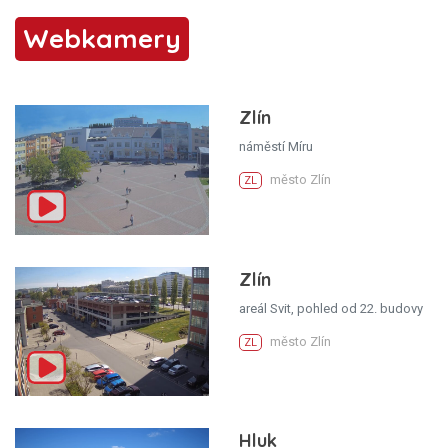
Webkamery
Zlín
náměstí Míru
město Zlín
ZL
Zlín
areál Svit, pohled od 22. budovy
město Zlín
ZL
Hluk