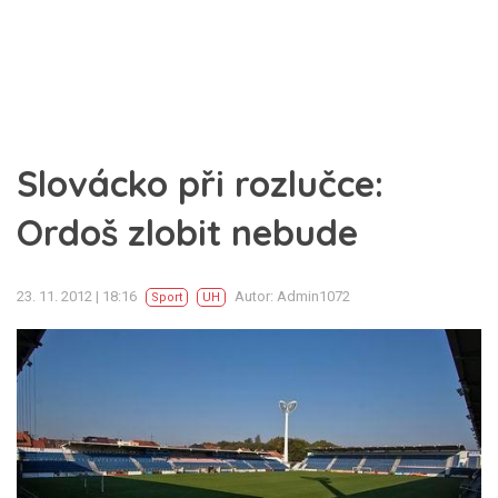
Slovácko při rozlučce:
Ordoš zlobit nebude
23. 11. 2012 | 18:16
Autor: Admin1072
Sport
UH