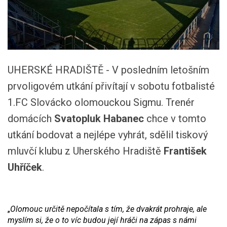
UHERSKÉ HRADIŠTĚ - V posledním letošním
prvoligovém utkání přivítají v sobotu fotbalisté
1.FC Slovácko olomouckou Sigmu. Trenér
domácích
Svatopluk Habanec
chce v tomto
utkání bodovat a nejlépe vyhrát, sdělil tiskový
mluvčí klubu z Uherského Hradiště
František
Uhříček
.
„
Olomouc určitě nepočítala s tím, že dvakrát prohraje, ale
myslím si, že o to víc budou její hráči na zápas s námi