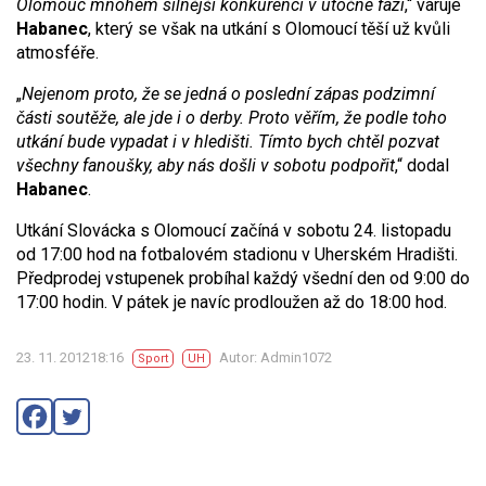
Olomouc mnohem silnější konkurenci v útočné fázi
,“ varuje
Habanec
, který se však na utkání s Olomoucí těší už kvůli
atmosféře.
„
Nejenom proto, že se jedná o poslední zápas podzimní
části soutěže, ale jde i o derby. Proto věřím, že podle toho
utkání bude vypadat i v hledišti. Tímto bych chtěl pozvat
všechny fanoušky, aby nás došli v sobotu podpořit
,“ dodal
Habanec
.
Utkání Slovácka s Olomoucí začíná v sobotu 24. listopadu
od 17:00 hod na fotbalovém stadionu v Uherském Hradišti.
Předprodej vstupenek probíhal každý všední den od 9:00 do
17:00 hodin. V pátek je navíc prodloužen až do 18:00 hod.
23. 11. 201218:16
Autor: Admin1072
Sport
UH