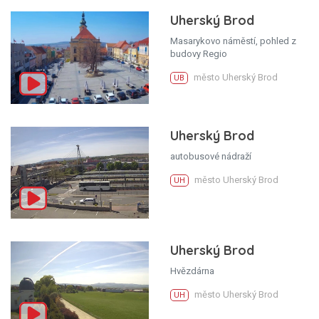
Uherský Brod
Masarykovo náměstí, pohled z
budovy Regio
město Uherský Brod
UB
Uherský Brod
autobusové nádraží
město Uherský Brod
UH
Uherský Brod
Hvězdárna
město Uherský Brod
UH