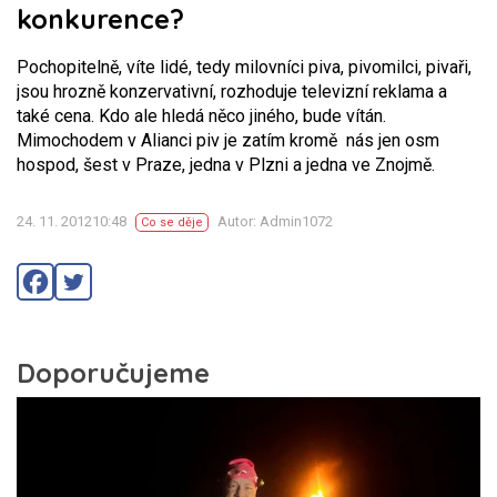
konkurence?
Pochopitelně, víte lidé, tedy milovníci piva, pivomilci, pivaři,
jsou hrozně konzervativní, rozhoduje televizní reklama a
také cena. Kdo ale hledá něco jiného, bude vítán.
Mimochodem v Alianci piv je zatím kromě nás jen osm
hospod, šest v Praze, jedna v Plzni a jedna ve Znojmě.
24. 11. 201210:48
Autor: Admin1072
Co se děje