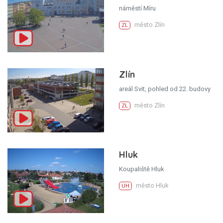
náměstí Míru
město Zlín
ZL
Zlín
areál Svit, pohled od 22. budovy
město Zlín
ZL
Hluk
Koupaliště Hluk
město Hluk
UH