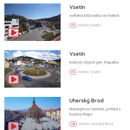
Vsetín
světelná křižovatka ve Vsetíně
město Vsetín
VS
Vsetín
kruhový objezd gen. Klapálka
město Vsetín
VS
Uherský Brod
Masarykovo náměstí, pohled z
budovy Regio
město Uherský Brod
UB