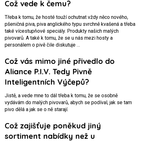
Což vede k čemu?
Třeba k tomu, že hosté touží ochutnat vždy něco nového,
pšeničná piva, piva anglického typu svrchně kvašená a třeba
také vícestupňové speciály. Produkty našich malých
pivovarů. A také k tomu, že se u nás mezi hosty a
personálem o pivě čile diskutuje …
Což vás mimo jiné přivedlo do
Aliance P.I.V. Tedy Pivně
Inteligentních Výčepů?
Jistě, a vede mne to dál třeba k tomu, že se osobně
vydávám do malých pivovarů, abych se podíval, jak se tam
pivo dělá a jak se o ně starají.
Což zajišťuje poněkud jiný
sortiment nabídky než u