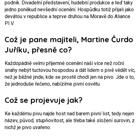
podnik. Divadelní představení, hudební produkce a teď taky
jedno poněkud nevšední ocenění. Hospůdku totiž přijali jako
devátou v republice a teprve druhou na Moravě do Aliance
P.I.V.
Což je pane majiteli, Martine Čurdo
Juříku, přesně co?
Každopádně velmi příjemné ocenění naší více než roční
snahy nebýt tuctovou hospodou a dát lidem o pivě vědět víc,
než je běžné jinde, kde se prostě chodí jen na pivo. Jde o to,
že jednoduše řečeno, nabízíme pivní osvětu.
Což se projevuje jak?
Ke každému pivu najde host nad barem pivní list, tedy nejen
název, původ, stupňovitost, ale třeba také složení surovin, z
nichž je pivo uvařeno.