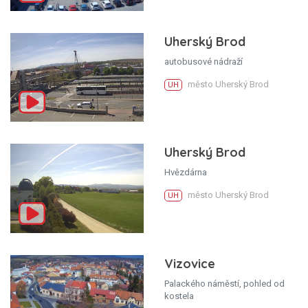
Uherský Brod
autobusové nádraží
město Uherský Brod
UH
Uherský Brod
Hvězdárna
město Uherský Brod
UH
Vizovice
Palackého náměstí, pohled od
kostela