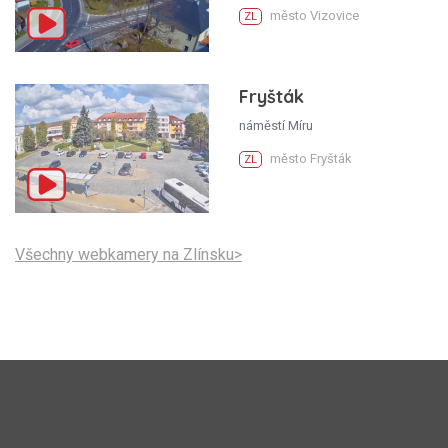
město Vizovice
ZL
Fryšták
náměstí Míru
město Fryšták
ZL
Všechny webkamery na Zlínsku>