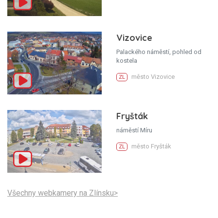
Vizovice
Palackého náměstí, pohled od
kostela
město Vizovice
ZL
Fryšták
náměstí Míru
město Fryšták
ZL
Všechny webkamery na Zlínsku>