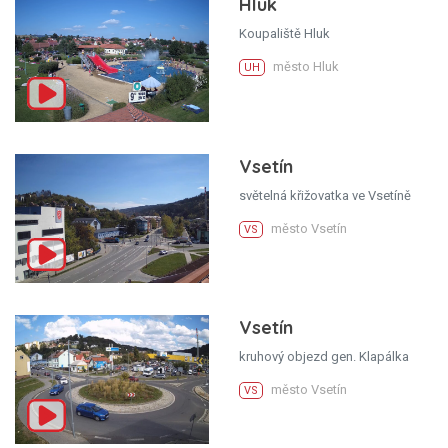
Hluk
Koupaliště Hluk
město Hluk
UH
Vsetín
světelná křižovatka ve Vsetíně
město Vsetín
VS
Vsetín
kruhový objezd gen. Klapálka
město Vsetín
VS