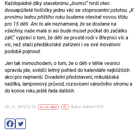
Každopádně díky stavebnímu „
šrumci
“ tvrdí otec
dvouapůlleté holčičky jednu věc se stoprocentní jistotou. „
K
prvnímu lednu příštího roku budeme otevírat novou třídu
pro 15 dětí. Ani to ale neznamená, že se dostane na
všechny, naše malá si asi bude muset počkat do začátku
září
,“ vypráví o tom, že dětí se prostě rodí v Březnici víc a
víc, než stačí předškolské zařízení i ve své inovativní
podobě pojmout.
Jen tak mimochodem, o tom, že o děti v téhle vesnici
opravdu jde, svědčí letmý pohled do kalendáře nejbližších
akcí pro nejmenší. Divadelní představení, mikulášská
nadílka, lampionový průvod, rozsvícení vánočního stromu a
do konce roku ještě řada dalších.
26. 11. 201212:13
Autor: Admin1072
Co se děje
ZL