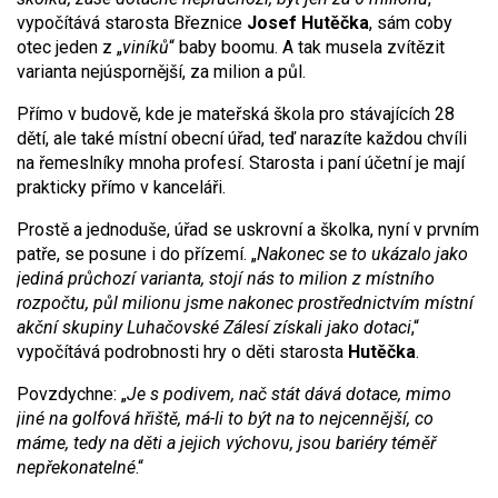
vypočítává starosta Březnice
Josef Hutěčka
, sám coby
otec jeden z „
viníků
“ baby boomu. A tak musela zvítězit
varianta nejúspornější, za milion a půl.
Přímo v budově, kde je mateřská škola pro stávajících 28
dětí, ale také místní obecní úřad, teď narazíte každou chvíli
na řemeslníky mnoha profesí. Starosta i paní účetní je mají
prakticky přímo v kanceláři.
Prostě a jednoduše, úřad se uskrovní a školka, nyní v prvním
patře, se posune i do přízemí. „
Nakonec se to ukázalo jako
jediná průchozí varianta, stojí nás to milion z místního
rozpočtu, půl milionu jsme nakonec prostřednictvím místní
akční skupiny Luhačovské Zálesí získali jako dotaci
,“
vypočítává podrobnosti hry o děti starosta
Hutěčka
.
Povzdychne: „
Je s podivem, nač stát dává dotace, mimo
jiné na golfová hřiště, má-li to být na to nejcennější, co
máme, tedy na děti a jejich výchovu, jsou bariéry téměř
nepřekonatelné
.“