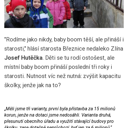
"Rodíme jako nikdy, baby boom těší, ale přináší i
starosti," hlásí starosta Březnice nedaleko Zlína
Josef Hutěčka
. Děti se tu rodí ostošest, ale
místní baby boom přináší poslední tři roky i
starosti. Nutnost víc než nutná: zvýšit kapacitu
školky, jenže jak na to?
„
Měli jsme tři varianty, první byla přístavba za 15 milionů
korun, jenže na dotaci jsme nedosáhli. Varianta druhá,
přesunutí obecního úřadu a využití stávající budovy pro
školku, zase dotačně neprůchozí, byť jen za 6 milionů
,“