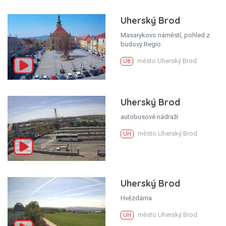
Uherský Brod
Masarykovo náměstí, pohled z
budovy Regio
město Uherský Brod
UB
Uherský Brod
autobusové nádraží
město Uherský Brod
UH
Uherský Brod
Hvězdárna
město Uherský Brod
UH