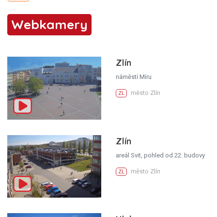
Webkamery
Zlín
náměstí Míru
město Zlín
ZL
Zlín
areál Svit, pohled od 22. budovy
město Zlín
ZL