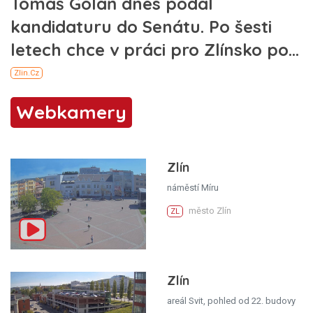
Webkamery
Zlín
náměstí Míru
město Zlín
ZL
Zlín
areál Svit, pohled od 22. budovy