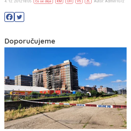
4. 12. 201218:05
Autor: Admin1072
Co se děje
KM
UH
VS
ZL