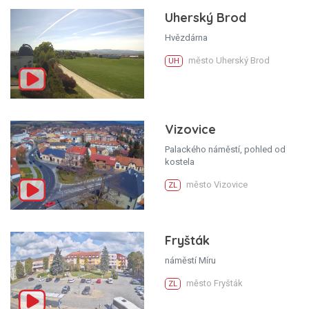
Uherský Brod
Hvězdárna
město Uherský Brod
UH
Vizovice
Palackého náměstí, pohled od
kostela
město Vizovice
ZL
Fryšták
náměstí Míru
město Fryšták
ZL