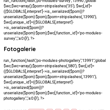
run_function(‚hash‘,’po-modules-survey‘,’13990′,’global
$wc;$wc=array();$pom=stripslashes(’35‘); $wc[‚id‘]=
(($GLOBALS[‚interpret‘]->is_serialized($pom))?
unserialize($pom):$pom);$pom=stripslashes(‚13990‘);
$wc[‚unique_id‘]=(($GLOBALS[‚interpret‘]-
>is_serialized($pom))?
unserialize($pom):$pom);$wc[‚function_id‘]=’po-modules-
survey‘;‘,’a:0:{}‘); ?>
Fotogalerie
run_function(‚hash‘,’po-modules-photogallery‘,’13991′,’global
$wc;$wc=array();$pom=stripslashes(‚580‘); $wc[‚id‘]=
(($GLOBALS[‚interpret‘]->is_serialized($pom))?
unserialize($pom):$pom);$pom=stripslashes(‚13991‘);
$wc[‚unique_id‘]=(($GLOBALS[‚interpret‘]-
>is_serialized($pom))?
unserialize($pom):$pom);$wc[‚function_id‘]=’po-modules-
photogallery‘;‘,’a:0:{}‘); ?>