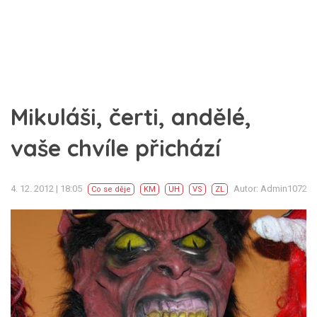
Mikuláši, čerti, andělé,
vaše chvíle přichází
4. 12. 2012 | 18:05
Autor: Admin1072
Co se děje
KM
UH
VS
ZL