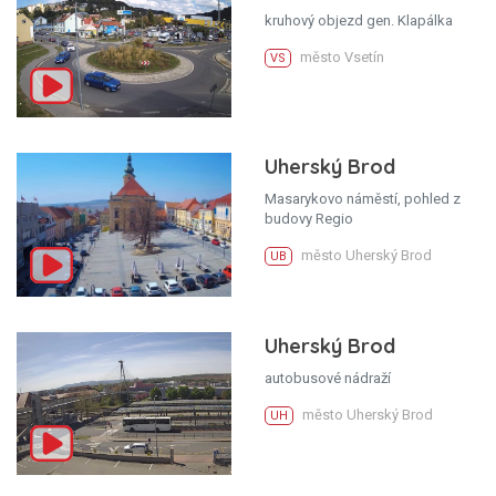
kruhový objezd gen. Klapálka
město Vsetín
VS
Uherský Brod
Masarykovo náměstí, pohled z
budovy Regio
město Uherský Brod
UB
Uherský Brod
autobusové nádraží
město Uherský Brod
UH