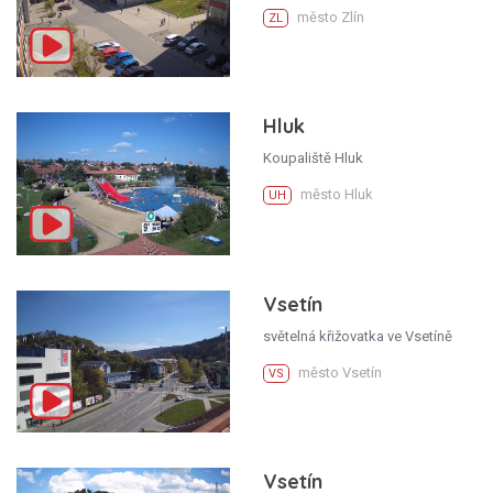
město Zlín
ZL
Hluk
Koupaliště Hluk
město Hluk
UH
Vsetín
světelná křižovatka ve Vsetíně
město Vsetín
VS
Vsetín