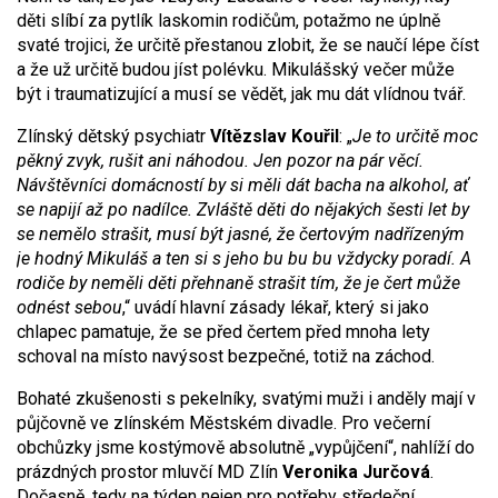
děti slíbí za pytlík laskomin rodičům, potažmo ne úplně
svaté trojici, že určitě přestanou zlobit, že se naučí lépe číst
a že už určitě budou jíst polévku. Mikulášský večer může
být i traumatizující a musí se vědět, jak mu dát vlídnou tvář.
Zlínský dětský psychiatr
Vítězslav Kouřil
: „
Je to určitě moc
pěkný zvyk, rušit ani náhodou. Jen pozor na pár věcí.
Návštěvníci domácností by si měli dát bacha na alkohol, ať
se napijí až po nadílce. Zvláště děti do nějakých šesti let by
se nemělo strašit, musí být jasné, že čertovým nadřízeným
je hodný Mikuláš a ten si s jeho bu bu bu vždycky poradí. A
rodiče by neměli děti přehnaně strašit tím, že je čert může
odnést sebou
,“ uvádí hlavní zásady lékař, který si jako
chlapec pamatuje, že se před čertem před mnoha lety
schoval na místo navýsost bezpečné, totiž na záchod.
Bohaté zkušenosti s pekelníky, svatými muži i anděly mají v
půjčovně ve zlínském Městském divadle. Pro večerní
obchůzky jsme kostýmově absolutně „vypůjčení“, nahlíží do
prázdných prostor mluvčí MD Zlín
Veronika Jurčová
.
Dočasně, tedy na týden nejen pro potřeby středeční