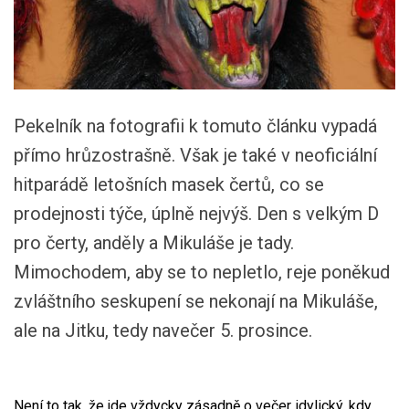
Pekelník na fotografii k tomuto článku vypadá
přímo hrůzostrašně. Však je také v neoficiální
hitparádě letošních masek čertů, co se
prodejnosti týče, úplně nejvýš. Den s velkým D
pro čerty, anděly a Mikuláše je tady.
Mimochodem, aby se to nepletlo, reje poněkud
zvláštního seskupení se nekonají na Mikuláše,
ale na Jitku, tedy navečer 5. prosince.
Není to tak, že jde vždycky zásadně o večer idylický, kdy