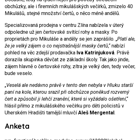
obchůzky, ale i firemních mikulášských večírků, zmizelo 40
Mikulášů, stejné množství čertů, o něco méně andělů.
Specializovaná prodejna v centru Zlína nabízela v úterý
odpoledne už jen čertovské svítící rohy a masky. Po
proprietách pro Mikuláše a anděly se jen zaprášilo. „
Platí ale,
že je velký zájem o co nejstrašnější masky čertů
,“ nabízí
pohled na věc zdejší prodavačka
Iva Katrinjuková
. Právě
dorazila skupinka děvčat ze základní školy. Tak jako jinde,
zájem hlavně o čertovské rohy, zítra je velký den, tedy večer,
bude veselo.
„
Veselá ale nedávno právě v tento den nebyla v Hluku starší
paní na kole, kterou srazil při obchůzce poněkud rozverný
čert a způsobil ji lehčí zranění, které si vyžádalo ošetření
,“
hlásil přímo z mikulášského večírku pro děti policistů v
Uherském Hradišti tamější mluvčí
Aleš Mergental
.
Anketa