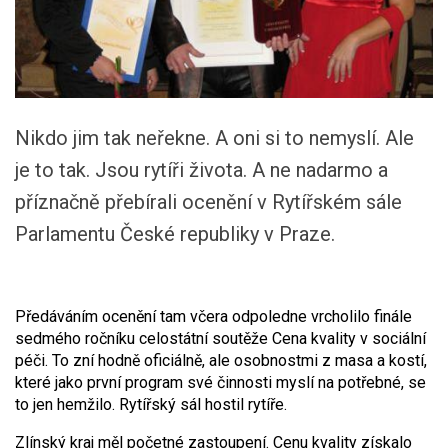
Nikdo jim tak neřekne. A oni si to nemyslí. Ale
je to tak. Jsou rytíři života. A ne nadarmo a
příznačně přebírali ocenění v Rytířském sále
Parlamentu České republiky v Praze.
Předáváním ocenění tam včera odpoledne vrcholilo finále
sedmého ročníku celostátní soutěže Cena kvality v sociální
péči. To zní hodně oficiálně, ale osobnostmi z masa a kostí,
které jako první program své činnosti myslí na potřebné, se
to jen hemžilo. Rytířský sál hostil rytíře.
Zlínský kraj měl početné zastoupení. Cenu kvality získalo