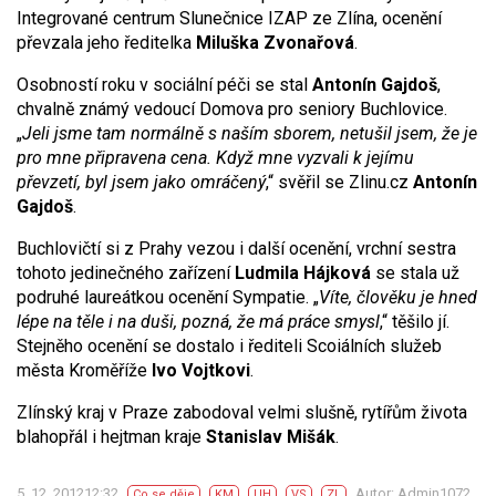
Integrované centrum Slunečnice IZAP ze Zlína, ocenění
převzala jeho ředitelka
Miluška Zvonařová
.
Osobností roku v sociální péči se stal
Antonín Gajdoš
,
chvalně známý vedoucí Domova pro seniory Buchlovice.
„
Jeli jsme tam normálně s naším sborem, netušil jsem, že je
pro mne připravena cena. Když mne vyzvali k jejímu
převzetí, byl jsem jako omráčený
,“ svěřil se Zlinu.cz
Antonín
Gajdoš
.
Buchlovičtí si z Prahy vezou i další ocenění, vrchní sestra
tohoto jedinečného zařízení
Ludmila Hájková
se stala už
podruhé laureátkou ocenění Sympatie. „
Víte, člověku je hned
lépe na těle i na duši, pozná, že má práce smysl
,“ těšilo jí.
Stejněho ocenění se dostalo i řediteli Scoiálních služeb
města Kroměříže
Ivo Vojtkovi
.
Zlínský kraj v Praze zabodoval velmi slušně, rytířům života
blahopřál i hejtman kraje
Stanislav Mišák
.
5. 12. 201212:32
Autor: Admin1072
Co se děje
KM
UH
VS
ZL