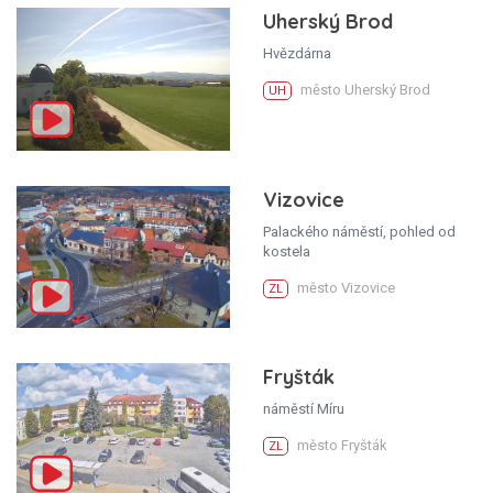
Uherský Brod
Hvězdárna
město Uherský Brod
UH
Vizovice
Palackého náměstí, pohled od
kostela
město Vizovice
ZL
Fryšták
náměstí Míru
město Fryšták
ZL