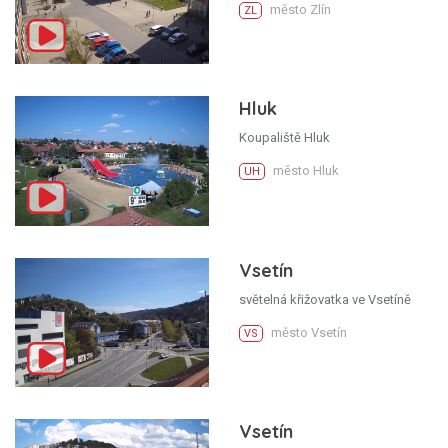
město Zlín
ZL
Hluk
Koupaliště Hluk
město Hluk
UH
Vsetín
světelná křižovatka ve Vsetíně
město Vsetín
VS
Vsetín