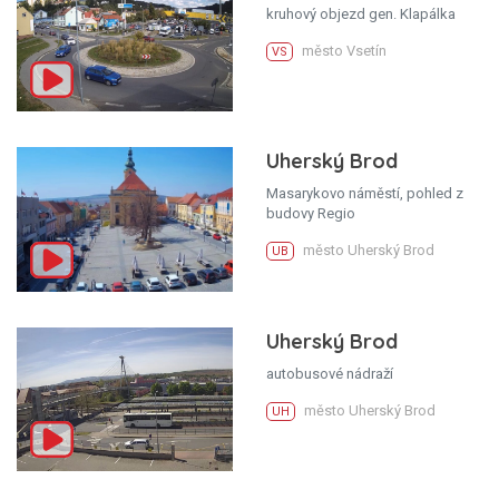
kruhový objezd gen. Klapálka
město Vsetín
VS
Uherský Brod
Masarykovo náměstí, pohled z
budovy Regio
město Uherský Brod
UB
Uherský Brod
autobusové nádraží
město Uherský Brod
UH