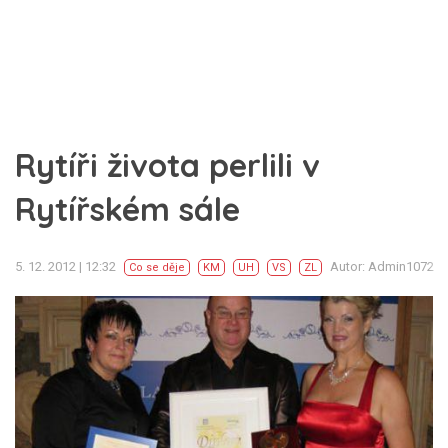
Rytíři života perlili v
Rytířském sále
5. 12. 2012 | 12:32
Autor: Admin1072
Co se děje
KM
UH
VS
ZL