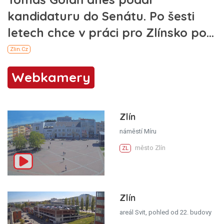
Webkamery
Zlín
náměstí Míru
město Zlín
ZL
Zlín
areál Svit, pohled od 22. budovy