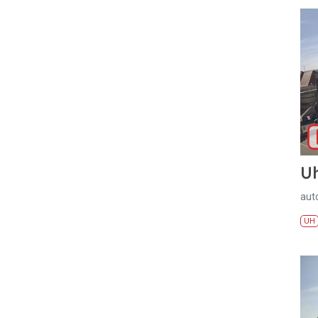
U
aut
UH