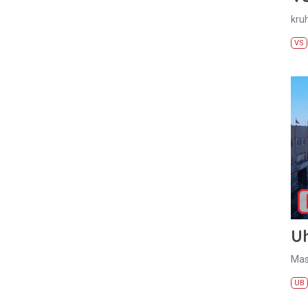
kru
VS
U
Mas
UB