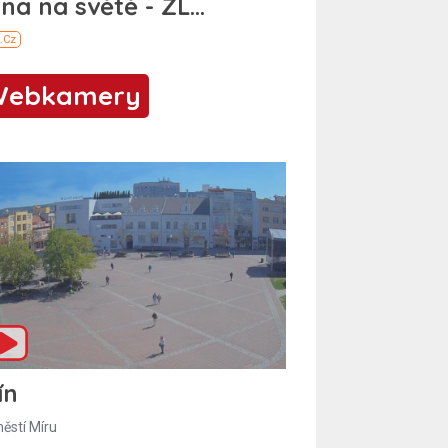
Webkamery
ín
ěstí Míru