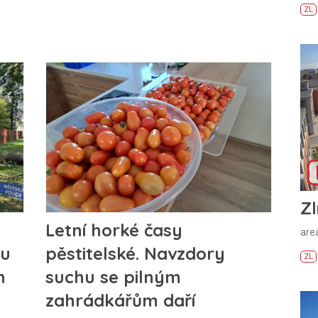
ZL
Zl
Letní horké časy
areá
pěstitelské. Navzdory
lu
ZL
suchu se pilným
h
zahrádkářům daří