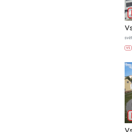
Vs
svě
VS
Vs