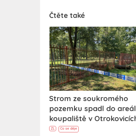
Čtěte také
Strom ze soukromého
pozemku spadl do areá
koupaliště v Otrokovicíc
ZL
Co se děje