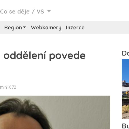
/
Co se děje
/
VS
Region
Webkamery
Inzerce
é oddělení povede
dmin1072