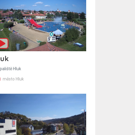
luk
paliště Hluk
město Hluk