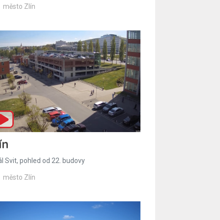
město Zlín
ín
l Svit, pohled od 22. budovy
město Zlín