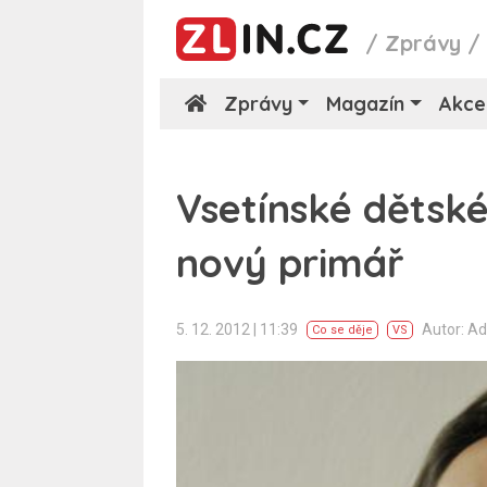
/
Zprávy
Zprávy
Magazín
Akce
Vsetínské dětsk
nový primář
5. 12. 2012 | 11:39
Autor: A
Co se děje
VS