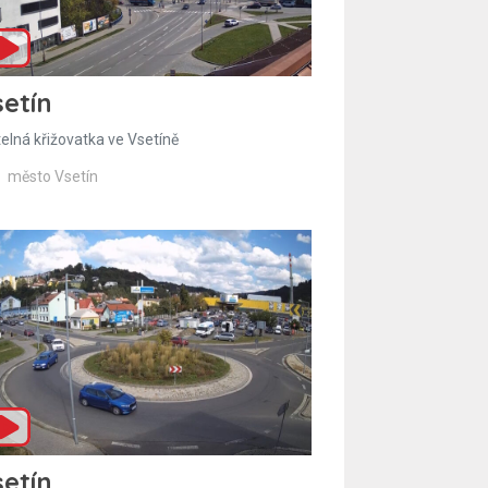
etín
telná křižovatka ve Vsetíně
město Vsetín
etín