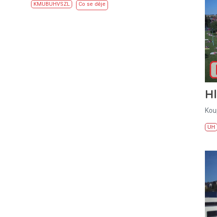
KM
UB
UH
VS
ZL
Co se děje
H
Kou
UH