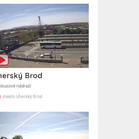
herský Brod
obusové nádraží
město Uherský Brod