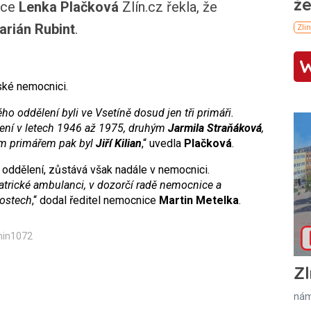
ice
Lenka Plačková
Zlín.cz řekla, že
arián Rubint
.
ské nemocnici.
o oddělení byli ve Vsetíně dosud jen tři primáři.
ělení v letech 1946 až 1975, druhým
Jarmila Straňáková
,
tím primářem pak byl
Jiří Kilian
,“ uvedla
Plačková
.
 oddělení, zůstává však nadále v nemocnici.
atrické ambulanci, v dozorčí radě nemocnice a
nostech
,“ dodal ředitel nemocnice
Martin Metelka
.
min1072
Zl
nám