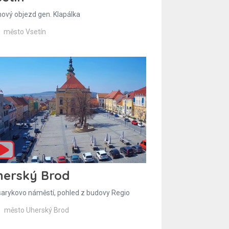
hový objezd gen. Klapálka
město Vsetín
herský Brod
arykovo náměstí, pohled z budovy Regio
město Uherský Brod