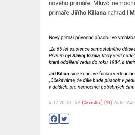
nového primáře. Mluvčí nemocn
primáře
Jiřího Kiliana
nahradil
M
Nový primář původně působil ve vrchlab
„
Za 66 let existence samostatného dětskéh
Prvním byl
Slavoj Vrzala
, který vedl odd
která oddělení vedla do roku 1984, a tře
Jiří Kilian
sice končí ve funkci vedoucího
„
Očekáváme, že dále bude působit v pedi
v dalších, pro nemocnici potřebných čin
5. 12. 201211:39
Autor: Ad
Co se děje
VS