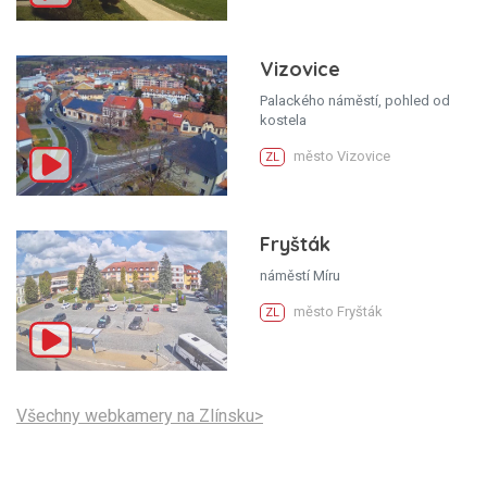
Vizovice
Palackého náměstí, pohled od
kostela
město Vizovice
ZL
Fryšták
náměstí Míru
město Fryšták
ZL
Všechny webkamery na Zlínsku>