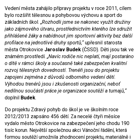
Vedení města zahájilo přípravy projektu v roce 2011, cílem
bylo rozšířit tělesnou a pohybovou výchovu a sport do
základních škol. „
Rozhodli jsme se nakonec využít družiny
jako zájmového útvaru, prostřednictvím kterého lze sdružit
přihlášené žáky a nabídnout jim sportovní aktivity bez další
profilace na jednotlivé druhy sportů,“
upřesnil starosta
města Otrokovice
Jaroslav Budek
(ČSSD). Děti jsou tak ve
známém prostředí.
„Navíc rodiče nic neplatí, mají postaráno
o dítě v rámci školy a současně také zabezpečen kvalitní
rozvoj tělesných dovedností. Trenéři jsou do projektu
zapojeni zejména z důvodů odborného vedení dětí.
Výhodou trenérů jsou i zkušenosti organizační, neboť
nedílnou součástí práce je organizace soutěží a turnajů,“
doplnil
Budek
.
Do projektu Zdravý pohyb do škol je ve školním roce
2012/2013 zapsáno 456 dětí. Za necelé čtyři měsíce
vydalo město Otrokovice na zabezpečení jeho chodu 190
tisíc korun. Největší společnou akci Vánoční řádění, která
formou soutěží umožnila zhodnocení projektu, materiálně i