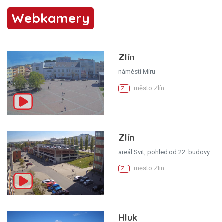
Webkamery
Zlín
náměstí Míru
město Zlín
ZL
Zlín
areál Svit, pohled od 22. budovy
město Zlín
ZL
Hluk