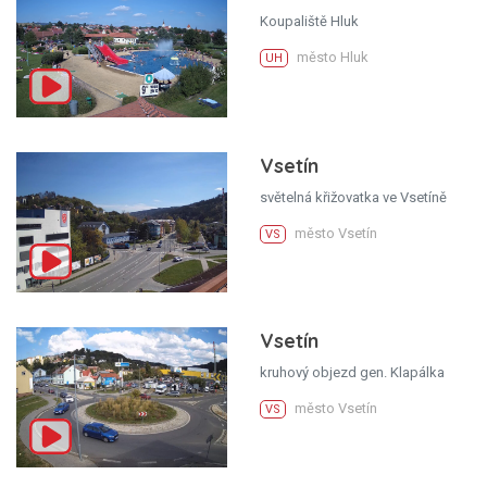
Koupaliště Hluk
město Hluk
UH
Vsetín
světelná křižovatka ve Vsetíně
město Vsetín
VS
Vsetín
kruhový objezd gen. Klapálka
město Vsetín
VS