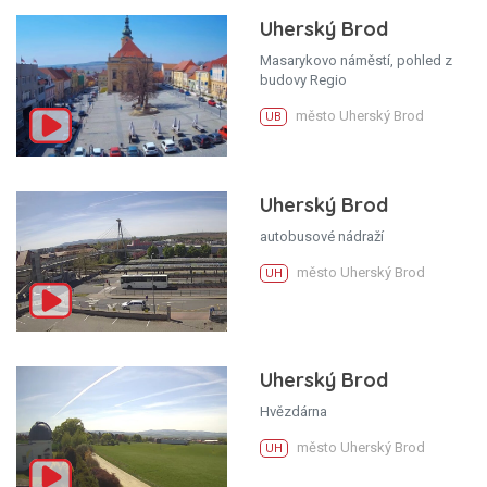
Uherský Brod
Masarykovo náměstí, pohled z
budovy Regio
město Uherský Brod
UB
Uherský Brod
autobusové nádraží
město Uherský Brod
UH
Uherský Brod
Hvězdárna
město Uherský Brod
UH