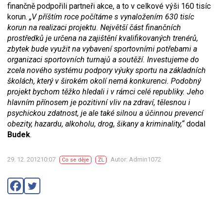
finančně podpořili partneři akce, a to v celkové výši 160 tisíc
korun.
„V příštím roce počítáme s vynaložením 630 tisíc
korun na realizaci projektu. Největší část finančních
prostředků je určena na zajištění kvalifikovaných trenérů,
zbytek bude využit na vybavení sportovními potřebami a
organizaci sportovních turnajů a soutěží. Investujeme do
zcela nového systému podpory výuky sportu na základních
školách, který v širokém okolí nemá konkurenci. Podobný
projekt bychom těžko hledali i v rámci celé republiky. Jeho
hlavním přínosem je pozitivní vliv na zdraví, tělesnou i
psychickou zdatnost, je ale také silnou a účinnou prevencí
obezity, hazardu, alkoholu, drog, šikany a kriminality,“
dodal
Budek
.
29. 12. 201210:07
Autor: Admin1072
Co se děje
ZL