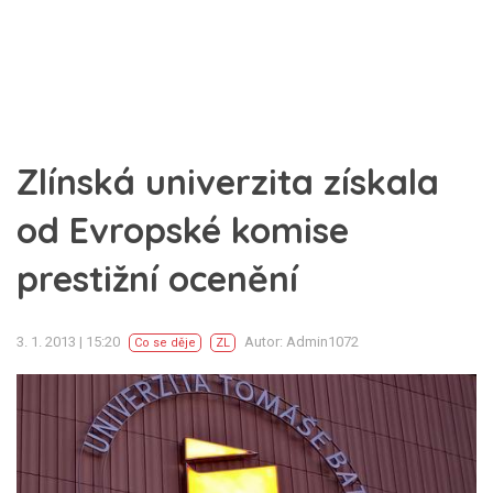
Zlínská univerzita získala
od Evropské komise
prestižní ocenění
3. 1. 2013 | 15:20
Autor: Admin1072
Co se děje
ZL