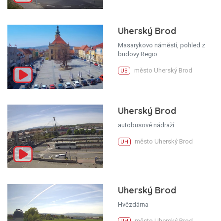
Uherský Brod
Masarykovo náměstí, pohled z
budovy Regio
město Uherský Brod
UB
Uherský Brod
autobusové nádraží
město Uherský Brod
UH
Uherský Brod
Hvězdárna
město Uherský Brod