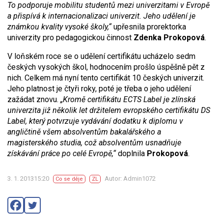
To podporuje mobilitu studentů mezi univerzitami v Evropě
a přispívá k internacionalizaci univerzit. Jeho udělení je
známkou kvality vysoké školy,“
upřesnila prorektorka
univerzity pro pedagogickou činnost
Zdenka Prokopová
.
V loňském roce se o udělení certifikátu ucházelo sedm
českých vysokých škol, hodnocením prošlo úspěšně pět z
nich. Celkem má nyní tento certifikát 10 českých univerzit.
Jeho platnost je čtyři roky, poté je třeba o jeho udělení
zažádat znovu.
„Kromě certifikátu ECTS Label je zlínská
univerzita již několik let držitelem evropského certifikátu DS
Label, který potvrzuje vydávání dodatku k diplomu v
angličtině všem absolventům bakalářského a
magisterského studia, což absolventům usnadňuje
získávání práce po celé Evropě,“
doplnila
Prokopová
.
3. 1. 201315:20
Autor: Admin1072
Co se děje
ZL