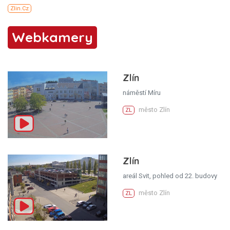
Webkamery
Zlín
náměstí Míru
město Zlín
ZL
Zlín
areál Svit, pohled od 22. budovy
město Zlín
ZL