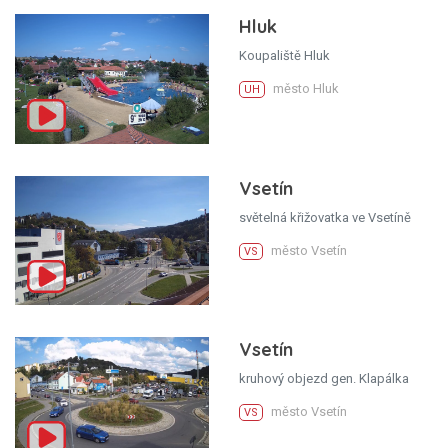
Hluk
Koupaliště Hluk
město Hluk
UH
Vsetín
světelná křižovatka ve Vsetíně
město Vsetín
VS
Vsetín
kruhový objezd gen. Klapálka
město Vsetín
VS