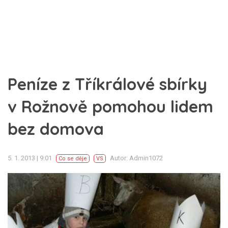
Peníze z Tříkrálové sbírky
v Rožnově pomohou lidem
bez domova
5. 1. 2013 | 9:01
Autor: Admin1072
Co se děje
VS