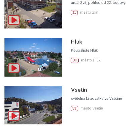
areál Svit, pohled od 22. budovy
město Zlín
ZL
Hluk
Koupaliště Hluk
město Hluk
UH
Vsetín
světelná křižovatka ve Vsetíně
město Vsetín
VS