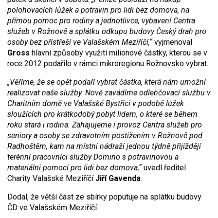
polohovacích lůžek a potravin pro lidi bez domova, na
přímou pomoc pro rodiny a jednotlivce, vybavení Centra
služeb v Rožnově a splátku odkupu budovy Český drah pro
osoby bez přístřeší ve Valašském Meziříčí,“
vyjmenoval
Gross
hlavní způsoby využití milionové částky, kterou se v
roce 2012 podařilo v rámci mikroregionu Rožnovsko vybrat.
„Věříme, že se opět podaří vybrat částka, která nám umožní
realizovat naše služby. Nově zavádíme odlehčovací službu v
Charitním domě ve Valašské Bystřici v podobě lůžek
sloužících pro krátkodobý pobyt lidem, o které se během
roku stará i rodina. Zahajujeme i provoz Centra služeb pro
seniory a osoby se zdravotním postižením v Rožnově pod
Radhoštěm, kam na místní nádraží jednou týdně přijíždějí
terénní pracovníci služby Domino s potravinovou a
materiální pomocí pro lidi bez domova,“
uvedl ředitel
Charity Valašské Meziříčí
Jiří Gavenda
.
Dodal, že větší část ze sbírky poputuje na splátku budovy
ČD ve Valašském Meziříčí.