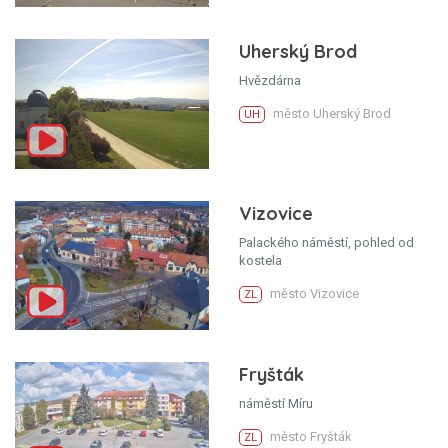
Uherský Brod
Hvězdárna
město Uherský Brod
UH
Vizovice
Palackého náměstí, pohled od
kostela
město Vizovice
ZL
Fryšták
náměstí Míru
město Fryšták
ZL