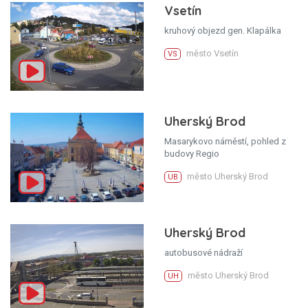
Vsetín
kruhový objezd gen. Klapálka
město Vsetín
VS
Uherský Brod
Masarykovo náměstí, pohled z
budovy Regio
město Uherský Brod
UB
Uherský Brod
autobusové nádraží
město Uherský Brod
UH