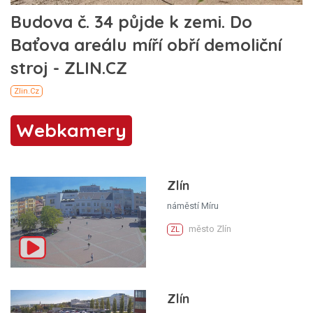
Webkamery
Zlín
náměstí Míru
město Zlín
ZL
Zlín