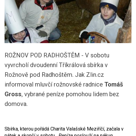
ROŽNOV POD RADHOŠTĚM - V sobotu
vyvrcholí dvoudenní Tříkrálová sbírka v
Rožnově pod Radhoštěm. Jak Zlin.cz
informoval mluvčí rožnovské radnice
Tomáš
Gross
, vybrané peníze pomohou lidem bez
domova.
Sbírka, kterou pořádá Charita Valašské Meziříčí, začala v
pátek a skončí v sobotu.
„Peníze poslouží na nákup