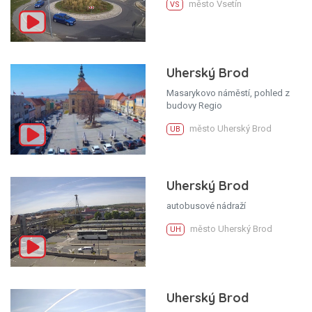
město Vsetín
VS
Uherský Brod
Masarykovo náměstí, pohled z
budovy Regio
město Uherský Brod
UB
Uherský Brod
autobusové nádraží
město Uherský Brod
UH
Uherský Brod