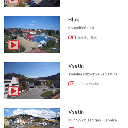
Hluk
Koupaliště Hluk
město Hluk
UH
Vsetín
světelná křižovatka ve Vsetíně
město Vsetín
VS
Vsetín
kruhový objezd gen. Klapálka