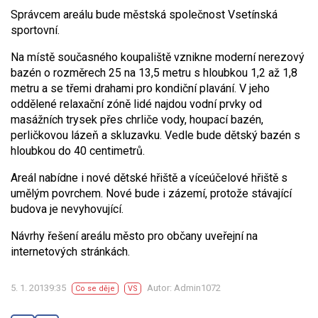
Správcem areálu bude městská společnost Vsetínská
sportovní.
Na místě současného koupaliště vznikne moderní nerezový
bazén o rozměrech 25 na 13,5 metru s hloubkou 1,2 až 1,8
metru a se třemi drahami pro kondiční plavání. V jeho
oddělené relaxační zóně lidé najdou vodní prvky od
masážních trysek přes chrliče vody, houpací bazén,
perličkovou lázeň a skluzavku. Vedle bude dětský bazén s
hloubkou do 40 centimetrů.
Areál nabídne i nové dětské hřiště a víceúčelové hřiště s
umělým povrchem. Nové bude i zázemí, protože stávající
budova je nevyhovující.
Návrhy řešení areálu město pro občany uveřejní na
internetových stránkách.
5. 1. 20139:35
Autor: Admin1072
Co se děje
VS