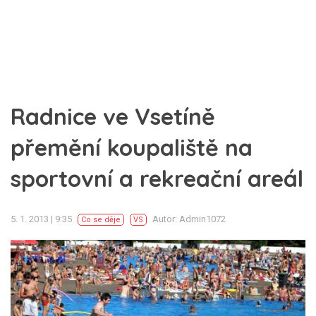
Radnice ve Vsetíně
přemění koupaliště na
sportovní a rekreační areál
5. 1. 2013 | 9:35
Autor: Admin1072
Co se děje
VS