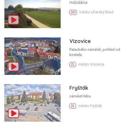
Hvězdárna
město Uherský Brod
UH
Vizovice
Palackého náměstí, pohled od
kostela
město Vizovice
ZL
Fryšták
náměstí Míru
město Fryšták
ZL