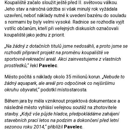
Koupaliště začalo sloužit ještě před II. světovou válkou.
Jeho stav a náročná údržba si však minulý rok vyžádala
uzavření, neboť náklady nutné k uvedení bazénu do souladu
s normami by byly velmi vysoké. Radnice se rozhodla vyjít
vstříc občanům, kteří při veřejných diskusích označovali
koupaliště jako jednu z priorit.
„
Na žádný z dotačních titulů jsme nedosáhli, a proto jsme se
rozhodli připravit projekt na proměnu koupaliště ve
sportovně-rekreační areál. Akci zainvestujeme z vlastních
prostředků,
“ řekl
Pavelec
.
Město počítá s náklady okolo 35 milionů korun. „
Nebude to
žádný aquapark, ale areál pro odpočinek co nejširšímu
okruhu obyvatel,
“ podotkl místostarosta.
Během jara by měla vzniknout projektová dokumentace a
následně město vyhlásí veřejnou soutěž na zhotovitele
stavby. „
Když vše půjde hladce, předpokládáme zahájení
stavebních prací letos na podzim a dokončení před letní
sezonou roku 2014,
“ přiblížil
Pavelec
.