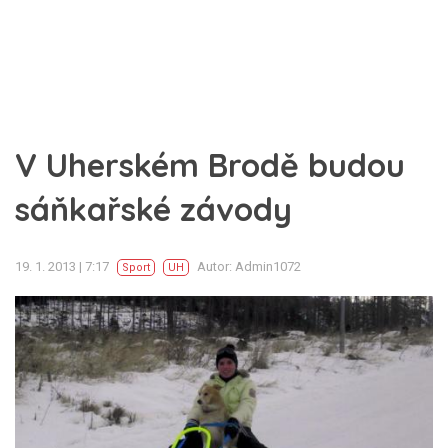
V Uherském Brodě budou
sáňkařské závody
19. 1. 2013 | 7:17
Autor: Admin1072
Sport
UH