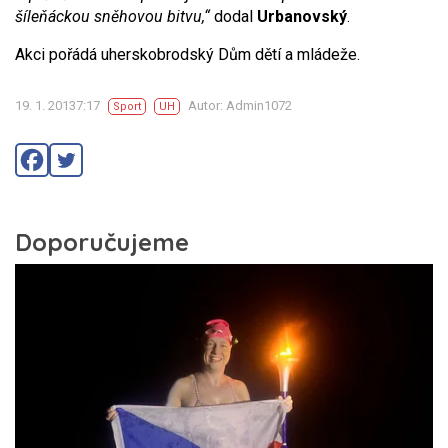
šíleňáckou sněhovou bitvu,“
dodal
Urbanovský
.
Akci pořádá uherskobrodský Dům dětí a mládeže.
19. 1. 20137:17
Autor: Admin1072
Sport
UH