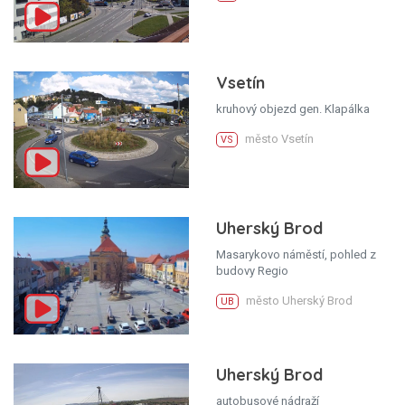
Vsetín
kruhový objezd gen. Klapálka
město Vsetín
VS
Uherský Brod
Masarykovo náměstí, pohled z
budovy Regio
město Uherský Brod
UB
Uherský Brod
autobusové nádraží