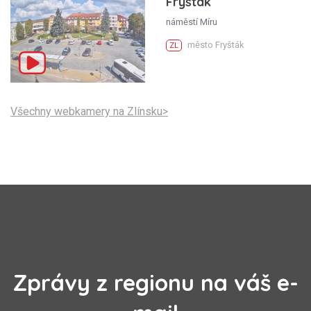
Fryšták
náměstí Míru
město Fryšták
ZL
Všechny webkamery na Zlínsku>
Zprávy z regionu na váš e-