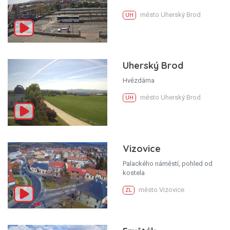
město Uherský Brod
UH
Uherský Brod
Hvězdárna
město Uherský Brod
UH
Vizovice
Palackého náměstí, pohled od
kostela
město Vizovice
ZL