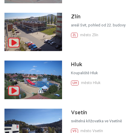
Zlín
areál Svit, pohled od 22. budovy
město Zlín
ZL
Hluk
Koupaliště Hluk
město Hluk
UH
Vsetín
světelná křižovatka ve Vsetíně
město Vsetín
VS