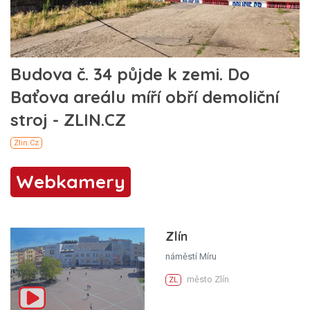
Webkamery
Zlín
náměstí Míru
město Zlín
ZL