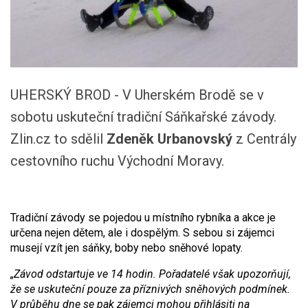
UHERSKÝ BROD - V Uherském Brodě se v
sobotu uskuteční tradiční Sáňkařské závody.
Zlin.cz to sdělil
Zdeněk Urbanovský
z Centrály
cestovního ruchu Východní Moravy.
Tradiční závody se pojedou u místního rybníka a akce je
určena nejen dětem, ale i dospělým. S sebou si zájemci
musejí vzít jen sáňky, boby nebo sněhové lopaty.
„Závod odstartuje ve 14 hodin. Pořadatelé však upozorňují,
že se uskuteční pouze za příznivých sněhových podmínek.
V průběhu dne se pak zájemci mohou přihlásiti na