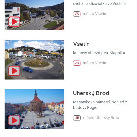
světelná křižovatka ve Vsetíně
město Vsetín
VS
Vsetín
kruhový objezd gen. Klapálka
město Vsetín
VS
Uherský Brod
Masarykovo náměstí, pohled z
budovy Regio
město Uherský Brod
UB