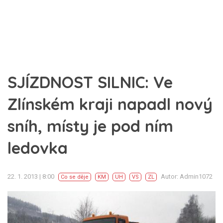
SJÍZDNOST SILNIC: Ve
Zlínském kraji napadl nový
sníh, místy je pod ním
ledovka
22. 1. 2013 | 8:00
Autor: Admin1072
Co se děje
KM
UH
VS
ZL