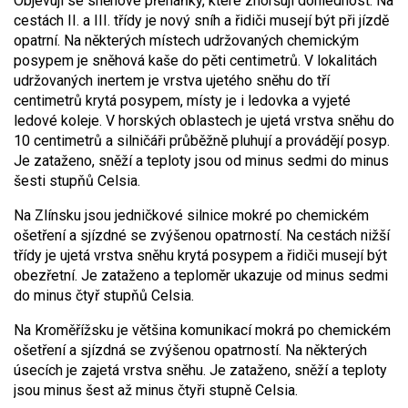
Objevují se sněhové přeháňky, které zhoršují dohlednost. Na
cestách II. a III. třídy je nový sníh a řidiči musejí být při jízdě
opatrní. Na některých místech udržovaných chemickým
posypem je sněhová kaše do pěti centimetrů. V lokalitách
udržovaných inertem je vrstva ujetého sněhu do tří
centimetrů krytá posypem, místy je i ledovka a vyjeté
ledové koleje. V horských oblastech je ujetá vrstva sněhu do
10 centimetrů a silničáři průběžně pluhují a provádějí posyp.
Je zataženo, sněží a teploty jsou od minus sedmi do minus
šesti stupňů Celsia.
Na Zlínsku jsou jedničkové silnice mokré po chemickém
ošetření a sjízdné se zvýšenou opatrností. Na cestách nižší
třídy je ujetá vrstva sněhu krytá posypem a řidiči musejí být
obezřetní. Je zataženo a teploměr ukazuje od minus sedmi
do minus čtyř stupňů Celsia.
Na Kroměřížsku je většina komunikací mokrá po chemickém
ošetření a sjízdná se zvýšenou opatrností. Na některých
úsecích je zajetá vrstva sněhu. Je zataženo, sněží a teploty
jsou minus šest až minus čtyři stupně Celsia.