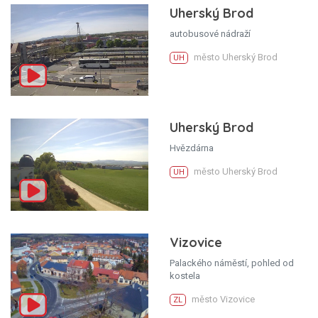
Uherský Brod
autobusové nádraží
město Uherský Brod
UH
Uherský Brod
Hvězdárna
město Uherský Brod
UH
Vizovice
Palackého náměstí, pohled od
kostela
město Vizovice
ZL