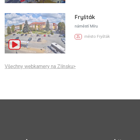
Fryšták
náměstí Míru
město Fryšták
ZL
Všechny webkamery na Zlínsku>