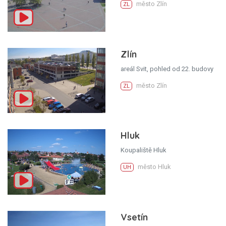
město Zlín
ZL
Zlín
areál Svit, pohled od 22. budovy
město Zlín
ZL
Hluk
Koupaliště Hluk
město Hluk
UH
Vsetín