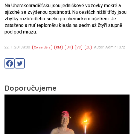
Na Uherskohradišťsku jsou jedničkové vozovky mokré a
sjízdné se zvýšenou opatrností. Na cestách nižší třídy jsou
zbytky rozbředlého sněhu po chemickém ošetření. Je
zataženo a rtuť teploměru klesla na sedm až čtyři stupně
pod pod mrazu.
22. 1. 20138:00
Autor: Admin1072
Co se děje
KM
UH
VS
ZL