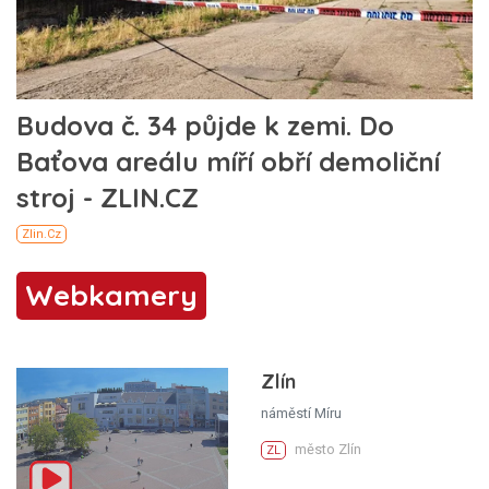
Webkamery
Zlín
náměstí Míru
město Zlín
ZL