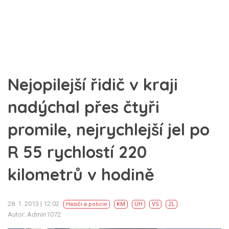
Nejopilejší řidič v kraji
nadýchal přes čtyři
promile, nejrychlejší jel po
R 55 rychlostí 220
kilometrů v hodině
28. 1. 2013 | 12:02
Hasiči a policie
KM
UH
VS
ZL
Autor: Admin1072