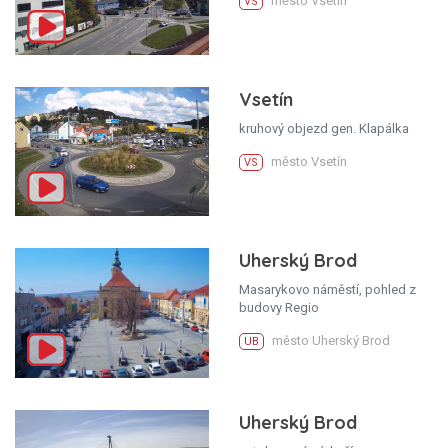
město Vsetín
VS
Vsetín
kruhový objezd gen. Klapálka
město Vsetín
VS
Uherský Brod
Masarykovo náměstí, pohled z
budovy Regio
město Uherský Brod
UB
Uherský Brod