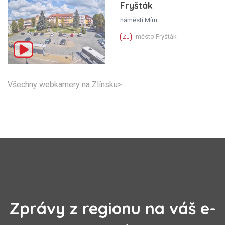
Fryšták
náměstí Míru
město Fryšták
ZL
Všechny webkamery na Zlínsku>
Zprávy z regionu na váš e-