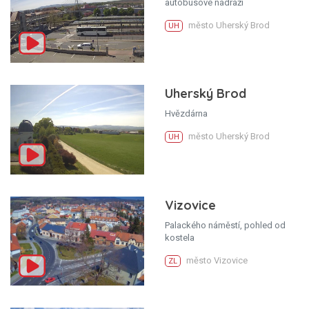
autobusové nádraží
město Uherský Brod
UH
Uherský Brod
Hvězdárna
město Uherský Brod
UH
Vizovice
Palackého náměstí, pohled od
kostela
město Vizovice
ZL