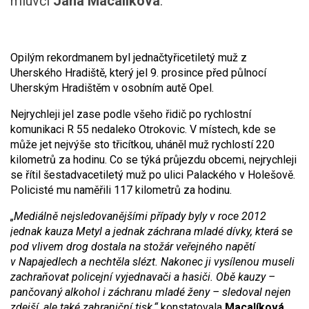
mluvčí
Jana Macalíková
.
Opilým rekordmanem byl jednačtyřicetiletý muž z
Uherského Hradiště, který jel 9. prosince před půlnocí
Uherským Hradištěm v osobním autě Opel.
Nejrychleji jel zase podle všeho řidič po rychlostní
komunikaci R 55 nedaleko Otrokovic. V místech, kde se
může jet nejvýše sto třicítkou, uháněl muž rychlostí 220
kilometrů za hodinu. Co se týká průjezdu obcemi, nejrychleji
se řítil šestadvacetiletý muž po ulici Palackého v Holešově.
Policisté mu naměřili 117 kilometrů za hodinu.
„Mediálně nejsledovanějšími případy byly v roce 2012
jednak kauza Metyl a jednak záchrana mladé dívky, která se
pod vlivem drog dostala na stožár veřejného napětí
v Napajedlech a nechtěla slézt. Nakonec ji vysílenou museli
zachraňovat policejní vyjednavači a hasiči. Obě kauzy –
pančovaný alkohol i záchranu mladé ženy – sledoval nejen
zdejší, ale také zahraniční tisk,“
konstatovala
Macalíková
.