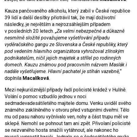
Kauza pančovaného alkoholu, který zabil v České republice
39 lidí a další desítky přiotrávil tak, že mají doživotní
následky, je největším a nejrozsáhlejším případem
v posledních 20 letech.
„Za velmi nebezpečné a důkazně
nesmírně složité považujeme vyšetřování případu
vyděračského gangu ze Slovenska a České republiky, který
pod vedením hlavního organizátora vyhrožoval zlínským
podnikatelům, ničil jejich majetek a střílel po rodinných
domech. Kauzu známou pod pracovním názvem Maslák i
nadále vyšetřujeme. Hlavní pachatel je stíhán vazebně,“
doplnila
Macalíková
.
Mezi nejkurióznější případy řadí policisté krádež v Hulíně.
Volání o pomoc vzbudilo jednou v noci
sedmadevadesátiletého majitele domu. Venku uviděl svého
známého zaklíněného v otvoru před vstupními dveřmi. Tělo
mu od pasu nahoru vyčnívalo ven, nohy a část trupu měl ve
sklepě. Nemohl se pohnout tam ani zpět. Přivolaní policisté
se nezvaného hosta snažili vytáhnout, ale nakonec ho
museli vyprostit hasiči. Jednalo se o šedesátiletého muže