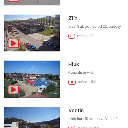
Zlín
areál Svit, pohled od 22. budovy
město Zlín
ZL
Hluk
Koupaliště Hluk
město Hluk
UH
Vsetín
světelná křižovatka ve Vsetíně