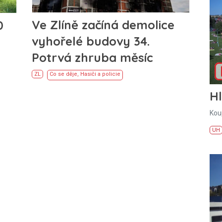
Ve Zlíně začíná demolice
0
vyhořelé budovy 34.
Potrvá zhruba měsíc
ZL
Co se děje
,
Hasiči a policie
H
Kou
UH