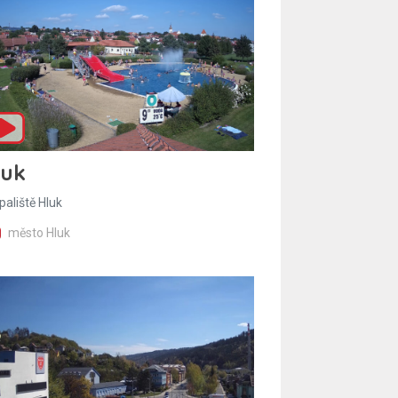
luk
paliště Hluk
město Hluk