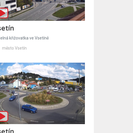
etín
telná křižovatka ve Vsetíně
město Vsetín
etín