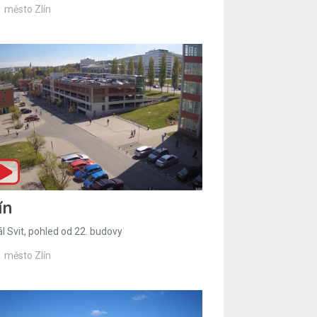
město Zlín
ín
l Svit, pohled od 22. budovy
město Zlín