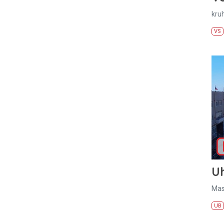
kru
VS
U
Mas
UB