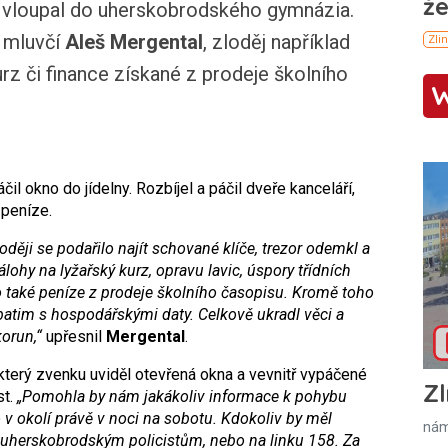
tu vloupal do uherskobrodského gymnázia.
í mluvčí
Aleš Mergental
, zloděj například
urz či finance získané z prodeje školního
il okno do jídelny. Rozbíjel a páčil dveře kanceláří,
 peníze.
loději se podařilo najít schované klíče, trezor odemkl a
álohy na lyžařský kurz, opravu lavic, úspory třídních
 také peníze z prodeje školního časopisu. Kromě toho
rbatim s hospodářskými daty. Celkově ukradl věci a
orun,“
upřesnil
Mergental
.
 který zvenku uviděl otevřená okna a vevnitř vypáčené
Zl
st.
„Pomohla by nám jakákoliv informace k pohybu
 v okolí právě v noci na sobotu. Kdokoliv by měl
nám
mo uherskobrodským policistům, nebo na linku 158. Za