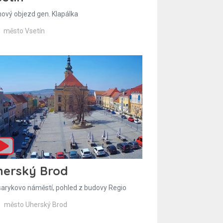
hový objezd gen. Klapálka
město Vsetín
herský Brod
arykovo náměstí, pohled z budovy Regio
město Uherský Brod