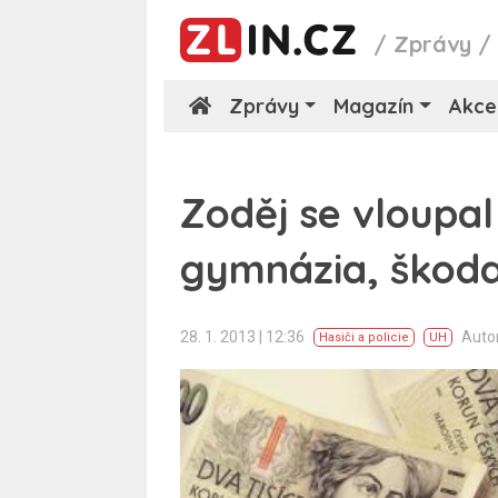
/
Zprávy
Zprávy
Magazín
Akce
Zoděj se vloupa
gymnázia, škoda 
28. 1. 2013 | 12:36
Auto
Hasiči a policie
UH