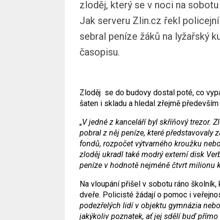
zloděj, který se v noci na sobo
Jak serveru Zlin.cz řekl policejn
sebral peníze žáků na lyžařský k
časopisu.
Zloděj se do budovy dostal poté, co vypáč
šaten i skladu a hledal zřejmě především
„V jedné z kanceláří byl skříňový trezor. Z
pobral z něj peníze, které představovaly z
fondů, rozpočet výtvarného kroužku nebo
zloděj ukradl také modrý externí disk Ve
peníze v hodnotě nejméně čtvrt milionu k
Na vloupání přišel v sobotu ráno školník,
dveře. Policisté žádají o pomoc i veřejno
podezřelých lidí v objektu gymnázia nebo
jakýkoliv poznatek, ať jej sdělí buď pří