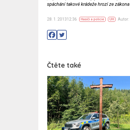
spáchání takové krádeže hrozí ze zákona a
28. 1. 201312:36
Autor
Hasiči a policie
UH
Čtěte také