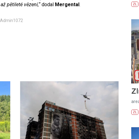
ž pětileté vězení,“
dodal
Mergental
.
ZL
: Admin1072
Zl
areá
ZL