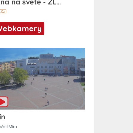
Webkamery
ín
ěstí Míru