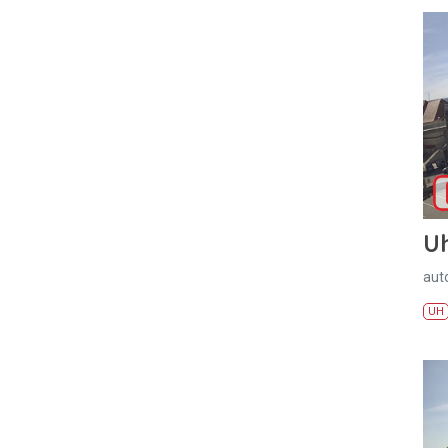
U
aut
UH