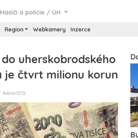
/
Hasiči a policie
/
UH
Region
Webkamery
Inzerce
l do uherskobrodského
je čtvrt milionu korun
r: Admin1072