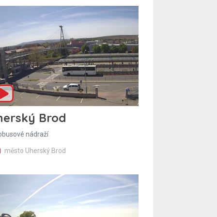
herský Brod
obusové nádraží
město Uherský Brod