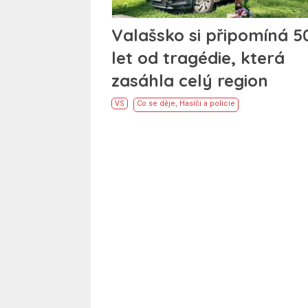
Valašsko si připomíná 5
let od tragédie, která
zasáhla celý region
VS
Co se děje
,
Hasiči a policie