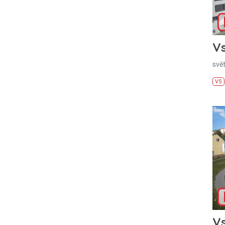
Vs
svě
VS
Vs