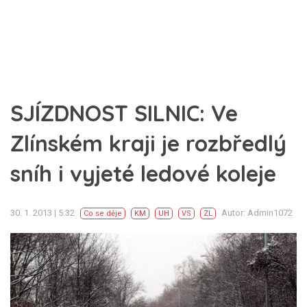
SJÍZDNOST SILNIC: Ve
Zlínském kraji je rozbředlý
sníh i vyjeté ledové koleje
30. 1. 2013 | 5:32
Autor: Admin1072
Co se děje
KM
UH
VS
ZL