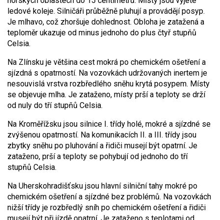
horských oblastech do 15 centimetrů. Místy jsou vyjeté
ledové koleje. Silničáři průběžně pluhují a provádějí posyp.
Je mlhavo, což zhoršuje dohlednost. Obloha je zatažená a
teploměr ukazuje od minus jednoho do plus čtyř stupňů
Celsia.
Na Zlínsku je většina cest mokrá po chemickém ošetření a
sjízdná s opatrností. Na vozovkách udržovaných inertem je
nesouvislá vrstva rozbředlého sněhu krytá posypem. Místy
se objevuje mlha. Je zataženo, místy prší a teploty se drží
od nuly do tří stupňů Celsia.
Na Kroměřížsku jsou silnice I. třídy holé, mokré a sjízdné se
zvýšenou opatrností. Na komunikacích II. a III. třídy jsou
zbytky sněhu po pluhování a řidiči musejí být opatrní. Je
zataženo, prší a teploty se pohybují od jednoho do tří
stupňů Celsia.
Na Uherskohradišťsku jsou hlavní silniční tahy mokré po
chemickém ošetření a sjízdné bez problémů. Na vozovkách
nižší třídy je rozbředlý sníh po chemickém ošetření a řidiči
musejí být při jízdě opatrní. Je zataženo s teplotami od