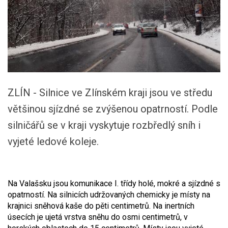
ZLÍN - Silnice ve Zlínském kraji jsou ve středu
většinou sjízdné se zvýšenou opatrností. Podle
silničářů se v kraji vyskytuje rozbředlý sníh i
vyjeté ledové koleje.
Na Valašsku jsou komunikace I. třídy holé, mokré a sjízdné s
opatrností. Na silnicích udržovaných chemicky je místy na
krajnici sněhová kaše do pěti centimetrů. Na inertních
úsecích je ujetá vrstva sněhu do osmi centimetrů, v