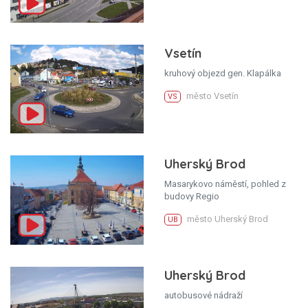
Vsetín
kruhový objezd gen. Klapálka
město Vsetín
VS
Uherský Brod
Masarykovo náměstí, pohled z
budovy Regio
město Uherský Brod
UB
Uherský Brod
autobusové nádraží