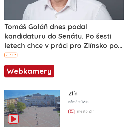
Webkamery
Zlín
náměstí Míru
město Zlín
ZL