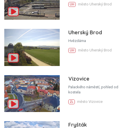
město Uherský Brod
UH
Uherský Brod
Hvězdárna
město Uherský Brod
UH
Vizovice
Palackého náměstí, pohled od
kostela
město Vizovice
ZL
Fryšták