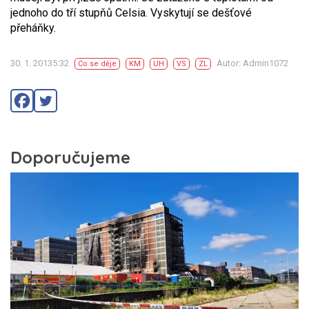
jednoho do tří stupňů Celsia. Vyskytují se dešťové
přeháňky.
30. 1. 20135:32
Autor: Admin1072
Co se děje
KM
UH
VS
ZL