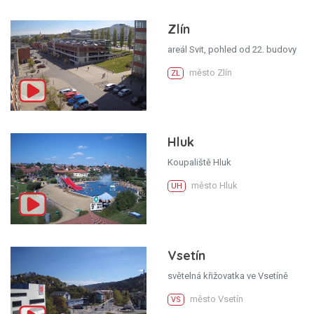
Zlín
areál Svit, pohled od 22. budovy
město Zlín
ZL
Hluk
Koupaliště Hluk
město Hluk
UH
Vsetín
světelná křižovatka ve Vsetíně
město Vsetín
VS