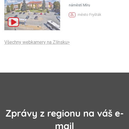
náměstí Míru
město Fryšták
ZL
Všechny webkamery na Zlínsku>
Zprávy z regionu na váš e-
mail