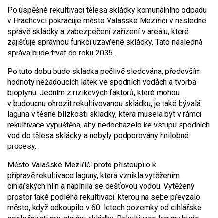
Po úspěšné rekultivaci tělesa skládky komunálního odpadu
v Hrachovci pokračuje město Valašské Meziříčí v následné
správě skládky a zabezpečení zařízení v areálu, které
zajišťuje správnou funkci uzavřené skládky. Tato následná
správa bude trvat do roku 2035.
Po tuto dobu bude skládka pečlivě sledována, především
hodnoty nežádoucích látek ve spodních vodách a tvorba
bioplynu. Jedním z rizikových faktorů, které mohou
v budoucnu ohrozit rekultivovanou skládku, je také bývalá
laguna v těsné blízkosti skládky, která musela být v rámci
rekultivace vypuštěna, aby nedocházelo ke vstupu spodních
vod do tělesa skládky a nebyly podporovány hnilobné
procesy.
Město Valašské Meziříčí proto přistoupilo k
přípravě rekultivace laguny, která vznikla vytěžením
cihlářských hlín a naplnila se dešťovou vodou. Vytěžený
prostor také podléhá rekultivaci, kterou na sebe převzalo
město, když odkoupilo v 60. letech pozemky od cihlářské