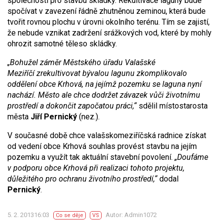
společnosti pro stavbu skládky. Rekultivace laguny bude
spočívat v zavezení řádně zhutněnou zeminou, která bude
tvořit rovnou plochu v úrovni okolního terénu. Tím se zajistí,
že nebude vznikat zadržení srážkových vod, které by mohly
ohrozit samotné těleso skládky.
„Bohužel záměr Městského úřadu Valašské
Meziříčí zrekultivovat bývalou lagunu zkomplikovalo
oddělení obce Krhová, na jejímž pozemku se laguna nyní
nachází. Město ale chce dodržet závazek vůči životnímu
prostředí a dokončit započatou práci,“
sdělil místostarosta
města
Jiří Pernický
(nez.).
V současné době chce valašskomeziříčská radnice získat
od vedení obce Krhová souhlas provést stavbu na jejím
pozemku a využít tak aktuální stavební povolení.
„Doufáme
v podporu obce Krhová při realizaci tohoto projektu,
důležitého pro ochranu životního prostředí,“
dodal
Pernický
.
5. 2. 201316:03
Autor: Admin1072
Co se děje
VS