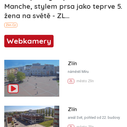
Webkamery
Zlín
náměstí Míru
město Zlín
ZL
Zlín
areál Svit, pohled od 22. budovy
město Zlín