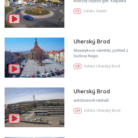
kruhový objezd gen. Klapálka
město Vsetín
VS
Uherský Brod
Masarykovo náměstí, pohled z
budovy Regio
město Uherský Brod
UB
Uherský Brod
autobusové nádraží
město Uherský Brod
UH