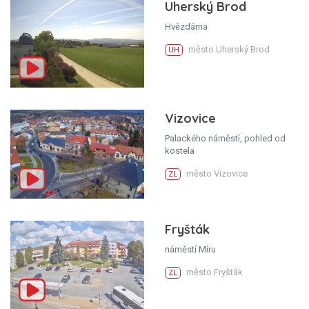
Uherský Brod
Hvězdárna
město Uherský Brod
UH
Vizovice
Palackého náměstí, pohled od
kostela
město Vizovice
ZL
Fryšták
náměstí Míru
město Fryšták
ZL