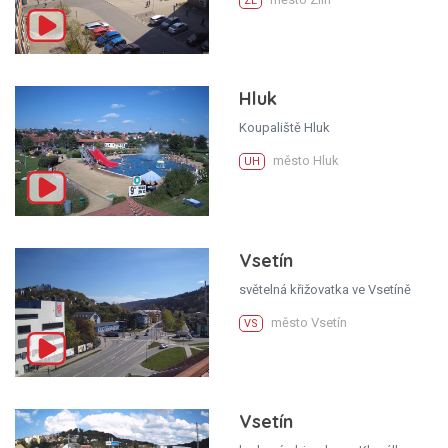
ZL
Hluk
Koupaliště Hluk
město Hluk
UH
Vsetín
světelná křižovatka ve Vsetíně
město Vsetín
VS
Vsetín