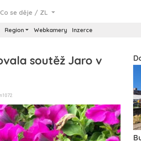
/
Co se děje
/
ZL
Region
Webkamery
Inzerce
ovala soutěž Jaro v
in1072