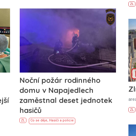
ZL
Noční požár rodinného
Zl
domu v Napajedlech
jší
zaměstnal deset jednotek
areá
hasičů
ZL
ZL
Co se děje
,
Hasiči a policie