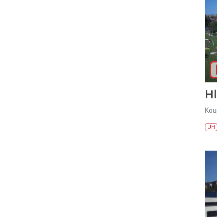
H
Kou
UH