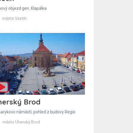
hový objezd gen. Klapálka
město Vsetín
herský Brod
arykovo náměstí, pohled z budovy Regio
město Uherský Brod