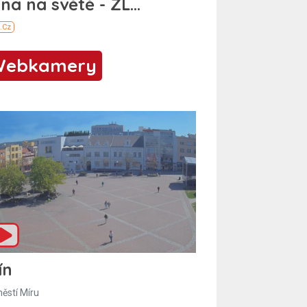
Webkamery
ín
ěstí Míru