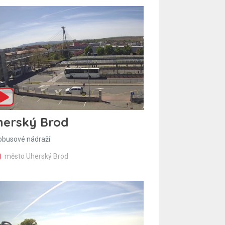
herský Brod
obusové nádraží
město Uherský Brod