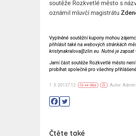
soutěže Rozkvetlé město s názve
oznámil mluvčí magistrátu
Zden
Vyplněné soutěžní kupony mohou zájemci 
přihlásit také na webových stránkách m
kristynakralova@zlin.eu. Nutné je zapsat
Jarní část soutěže Rozkvetlé město není
probíhat společně pro všechny přihlášené
1. 3. 20137:12
Autor: Admi
Co se děje
ZL
Čtěte také