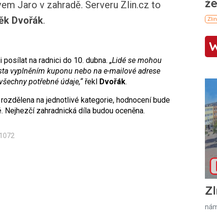
m Jaro v zahradě. Serveru Zlin.cz to
ěk Dvořák
.
posílat na radnici do 10. dubna.
„Lidé se mohou
ěsta vyplněním kuponu nebo na e-mailové adrese
 všechny potřebné údaje,“
řekl
Dvořák
.
 rozdělena na jednotlivé kategorie, hodnocení bude
. Nejhezčí zahradnická díla budou oceněna.
n1072
Zl
nám