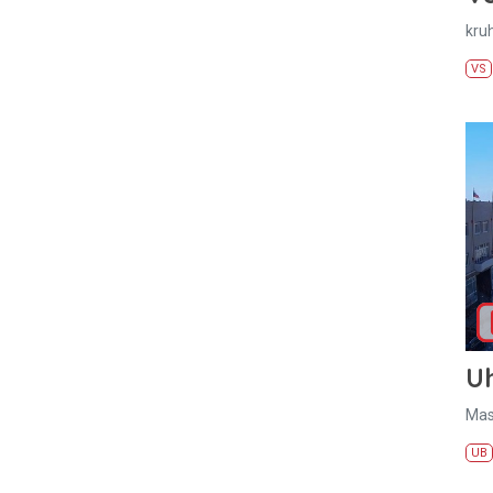
kru
VS
U
Mas
UB