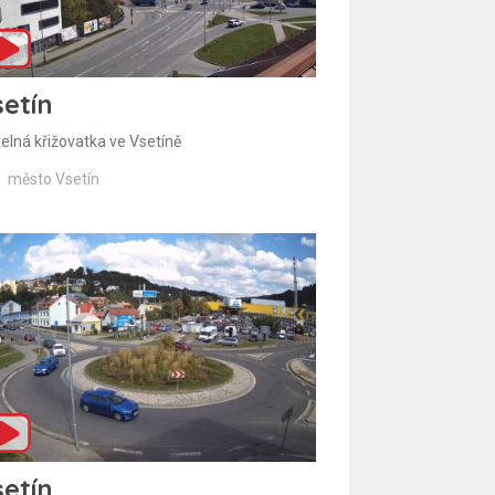
etín
telná křižovatka ve Vsetíně
město Vsetín
etín