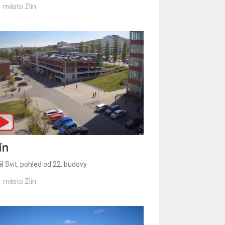
město Zlín
ín
l Svit, pohled od 22. budovy
město Zlín