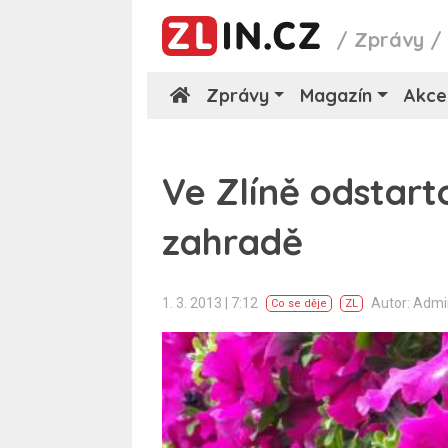
/
Zprávy
Zprávy
Magazín
Akce
Ve Zlíně odstart
zahradě
1. 3. 2013 | 7:12
Autor: Adm
Co se děje
ZL