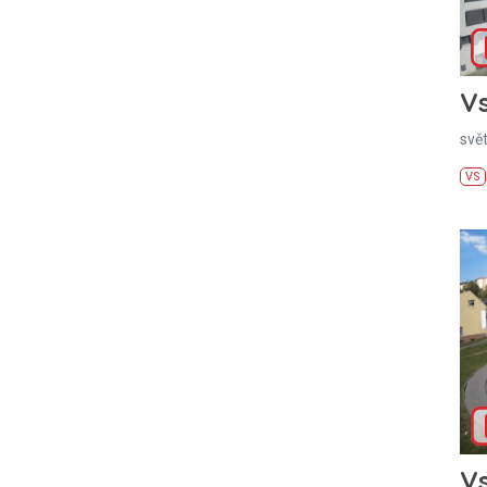
Vs
svě
VS
Vs