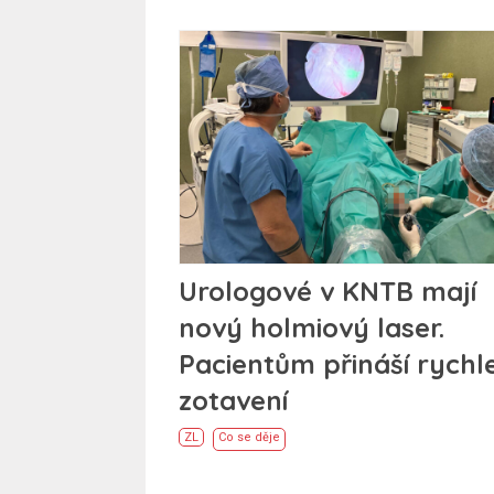
Urologové v KNTB mají
nový holmiový laser.
Pacientům přináší rychle
zotavení
ZL
Co se děje