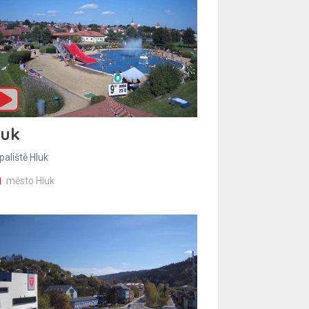
luk
paliště Hluk
město Hluk