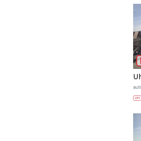
U
aut
UH