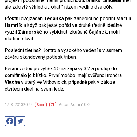
projektil podstatně menší průraznosti, brankář
Šindelář
měl
ale zakrytý výhled a „rohatí“ rázem vedli o dva góly.
Efektní dvojzásah
Tesaříka
pak zanedlouho podrthl
Martin
Hamrlík
a když pak ještě pořád ve druhé třetině ideálně
využil
Zámorského
vybídnutí zkušeně
Čajánek
, mohl
stadion slavit.
Poslední třetina? Kontrola vysokého vedení a v samém
závěru skandovaný potlesk tribun.
Berani vedou po výhře 4:0 na zápasy 3:2 a postup do
semifinále je blízko. První mečbol mají svěřenci trenéra
Vlacha
v úterý ve Vítkovicích, případně pak v záloze
čtvrteční duel na svém ledě.
17. 3. 201320:42
Autor: Admin1072
Sport
ZL