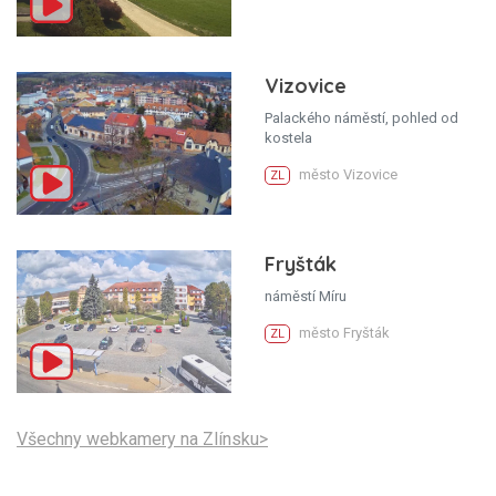
Vizovice
Palackého náměstí, pohled od
kostela
město Vizovice
ZL
Fryšták
náměstí Míru
město Fryšták
ZL
Všechny webkamery na Zlínsku>