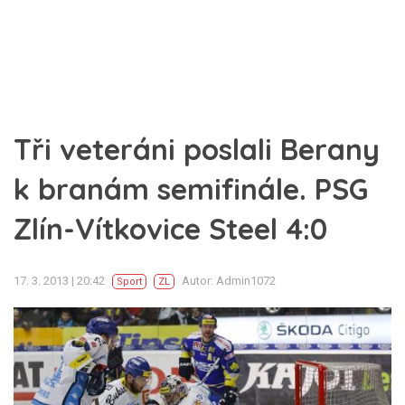
Tři veteráni poslali Berany
k branám semifinále. PSG
Zlín-Vítkovice Steel 4:0
17. 3. 2013 | 20:42
Autor: Admin1072
Sport
ZL