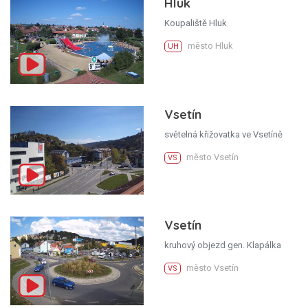
Hluk
Koupaliště Hluk
město Hluk
UH
Vsetín
světelná křižovatka ve Vsetíně
město Vsetín
VS
Vsetín
kruhový objezd gen. Klapálka
město Vsetín
VS