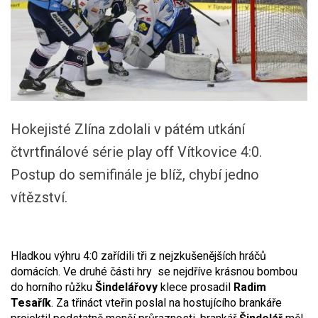
Hokejisté Zlína zdolali v pátém utkání
čtvrtfinálové série play off Vítkovice 4:0.
Postup do semifinále je blíž, chybí jedno
vítězství.
Hladkou výhru 4:0 zařídili tři z nejzkušenějších hráčů
domácích. Ve druhé části hry se nejdříve krásnou bombou
do horního růžku
Šindelářovy
klece prosadil
Radim
Tesařík
. Za třináct vteřin poslal na hostujícího brankáře