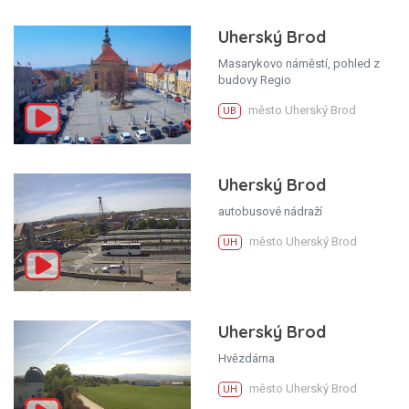
Uherský Brod
Masarykovo náměstí, pohled z
budovy Regio
město Uherský Brod
UB
Uherský Brod
autobusové nádraží
město Uherský Brod
UH
Uherský Brod
Hvězdárna
město Uherský Brod
UH