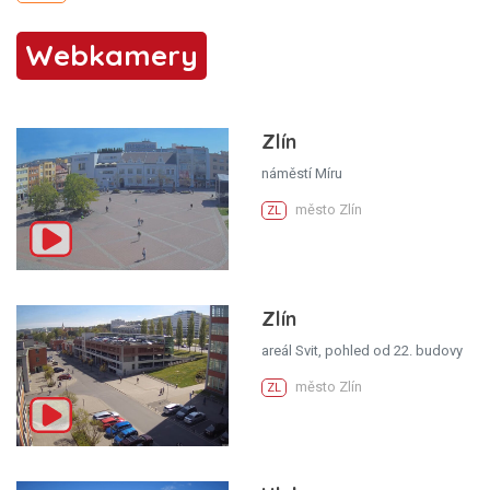
Webkamery
Zlín
náměstí Míru
město Zlín
ZL
Zlín
areál Svit, pohled od 22. budovy
město Zlín
ZL